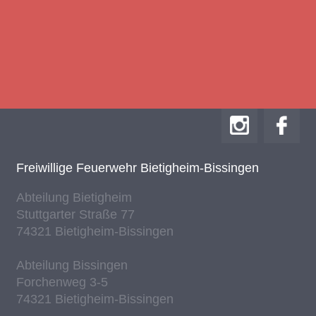
Frei­wil­li­ge Feu­er­wehr Bie­tig­heim-Bis­sin­gen
Ab­tei­lung Bie­tig­heim
Stutt­gar­ter Stra­ße 77
74321 Bie­tig­heim-Bis­sin­gen
Ab­tei­lung Bis­sin­gen
For­chen­weg 3-5
74321 Bie­tig­heim-Bis­sin­gen