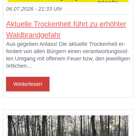
06.07.2026 - 21:33 Uhr
Ak­tu­el­le Tro­cken­heit führt zu er­höh­ter
Wald­brand­ge­fahr
Aus ge­ge­ben An­lass! Die ak­tu­el­le Tro­cken­heit er­
for­dert von al­len Bür­gern ei­nen ver­ant­wor­tungs­vol­
len Um­gang mit of­fe­nem Feu­er bzw. den je­wei­li­gen
ört­li­chen…
Weiterlesen