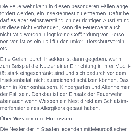
Die Feu­er­wehr kann in die­sen be­son­de­ren Fäl­len an­ge­
for­dert wer­den, ein In­sek­ten­nest zu ent­fer­nen. Da­für be­
darf es aber selbst­ver­ständ­lich der rich­ti­gen Aus­rüs­tung.
Ist die­se nicht vor­han­den, kann die Feu­er­wehr auch
nicht tä­tig wer­den. Liegt kei­ne Ge­fähr­dung von Per­so­
nen vor, ist es ein Fall für den Im­ker, Tier­schutz­ver­ein
etc.
Eine Ge­fahr durch In­sek­ten ist dann ge­ge­ben, wenn
zum Bei­spiel die Nut­zer ei­ner Ein­rich­tung in ih­rer Mo­bi­li­
tät stark ein­ge­schränkt sind und sich da­durch vor dem
In­sek­ten­be­fall nicht aus­rei­chend schüt­zen kön­nen. Das
kann in Kran­ken­häu­sern, Kin­der­gär­ten und Al­ten­hei­men
der Fall sein. Denk­bar ist der Ein­satz der Feu­er­wehr
aber auch wenn Wes­pen ein Nest di­rekt am Schlaf­zim­
mer­fens­ter ei­nes All­er­gi­kers ge­baut ha­ben.
Über Wespen und Hornissen
Die Nes­ter der in Staa­ten le­ben­den mit­tel­eu­ro­päi­schen