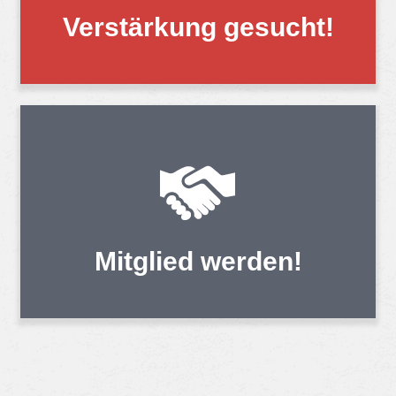
Ver­stär­kung ge­sucht!
Mit­glied wer­den!