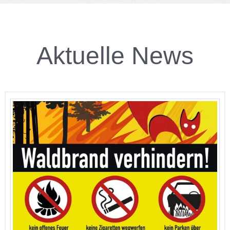
Ak­tu­el­le News