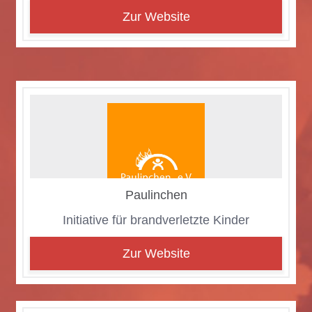
Zur Website
Pau­lin­chen
In­itia­ti­ve für brand­ver­letz­te Kin­der
Zur Website