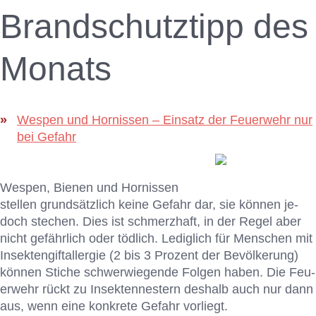
Brand­schutz­tipp des
Mo­nats
Wespen und Hornissen – Einsatz der Feuerwehr nur
bei Gefahr
Wes­pen, Bie­nen und Hor­nis­sen
stel­len grund­sätz­lich kei­ne Ge­fahr dar, sie kön­nen je­
doch ste­chen. Dies ist schmerz­haft, in der Re­gel aber
nicht ge­fähr­lich oder töd­lich. Le­dig­lich für Men­schen mit
In­sek­ten­gift­all­er­gie (2 bis 3 Pro­zent der Be­völ­ke­rung)
kön­nen Sti­che schwer­wie­gen­de Fol­gen ha­ben. Die Feu­
er­wehr rückt zu In­sek­ten­nes­tern des­halb auch nur dann
aus, wenn eine kon­kre­te Ge­fahr vor­liegt.