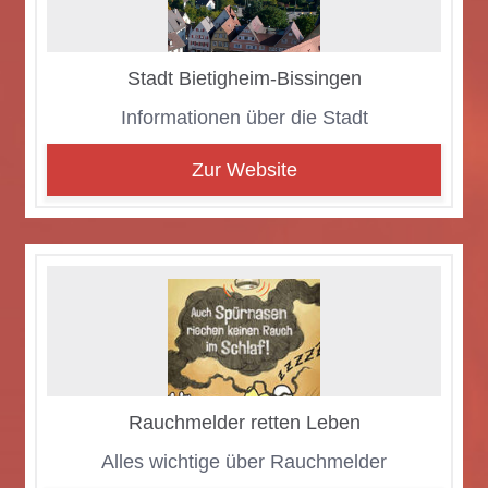
Stadt Bie­tig­heim-Bis­sin­gen
In­for­ma­tio­nen über die Stadt
Zur Website
Rauch­mel­der ret­ten Le­ben
Al­les wich­ti­ge über Rauch­mel­der