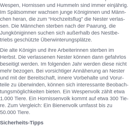
Wes­pen, Hor­nis­sen und Hum­meln sind im­mer ein­jäh­rig.
Im Spät­som­mer wach­sen jun­ge Kö­ni­gin­nen und Männ­
chen her­an, die zum “Hoch­zeits­flug” die Nes­ter ver­las­
sen. Die Männ­chen ster­ben nach der Paa­rung, die
Jung­kö­ni­gin­nen su­chen sich au­ßer­halb des Nest­be­
triebs ge­schütz­te Über­win­te­rungs­plät­ze.
Die alte Kö­ni­gin und ihre Ar­bei­te­rin­nen ster­ben im
Herbst. Die ver­las­se­nen Nes­ter kön­nen dann ge­fahr­los
be­sei­tigt wer­den. Im fol­gen­den Jahr wer­den die­se nicht
mehr be­zo­gen. Bei vor­sich­ti­ger An­nä­he­rung an Nes­ter
und mit der Be­reit­schaft, in­ne­re Vor­be­hal­te und Vor­ur­
tei­le zu über­win­den, kön­nen sich in­ter­es­san­te Be­ob­ach­
tungs­mög­lich­kei­ten bie­ten. Ein Wes­pen­volk zählt etwa
1.000 Tie­re. Ein Hor­nis­sen­volk kommt auf etwa 300 Tie­
re. Zum Ver­gleich: Ein Bie­nen­volk um­fasst bis zu
50.000 Tie­re.
Sicherheits-Tipps