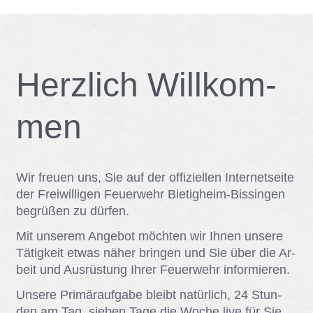
Herz­lich Will­kom­
men
Wir freu­en uns, Sie auf der of­fi­zi­el­len In­ter­net­sei­te
der Frei­wil­li­gen Feu­er­wehr Bie­tig­heim-Bis­sin­gen
be­grü­ßen zu dür­fen.
Mit un­se­rem An­ge­bot möch­ten wir Ih­nen un­se­re
Tä­tig­keit et­was nä­her brin­gen und Sie über die Ar­
beit und Aus­rüs­tung Ih­rer Feu­er­wehr in­for­mie­ren.
Un­se­re Pri­mär­auf­ga­be bleibt na­tür­lich, 24 Stun­
den am Tag, sie­ben Tage die Wo­che live für Sie