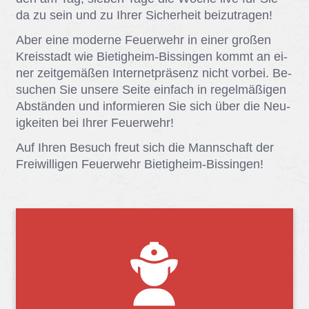
da zu sein und zu Ih­rer Si­cher­heit bei­zu­tra­gen!
Aber eine mo­der­ne Feu­er­wehr in ei­ner gro­ßen
Kreis­stadt wie Bie­tig­heim-Bis­sin­gen kommt an ei­
ner zeit­ge­mä­ßen In­ter­net­prä­senz nicht vor­bei. Be­
su­chen Sie un­se­re Sei­te ein­fach in re­gel­mä­ßi­gen
Ab­stän­den und in­for­mie­ren Sie sich über die Neu­
ig­kei­ten bei Ih­rer Feu­er­wehr!
Auf Ih­ren Be­such freut sich die Mann­schaft der
Frei­wil­li­gen Feu­er­wehr Bie­tig­heim-Bis­sin­gen!