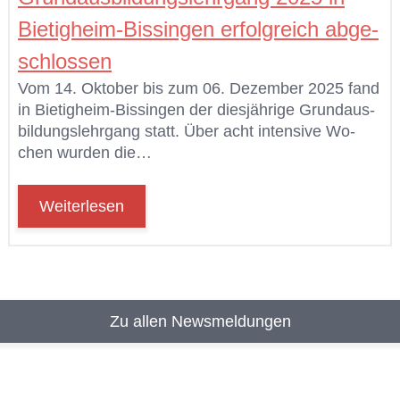
Bie­tig­heim-Bis­sin­gen er­folg­reich ab­ge­
schlos­sen
Vom 14. Ok­to­ber bis zum 06. De­zem­ber 2025 fand
in Bie­tig­heim-Bis­sin­gen der dies­jäh­ri­ge Grund­aus­
bil­dungs­lehr­gang statt. Über acht in­ten­si­ve Wo­
chen wur­den die…
Weiterlesen
Zu allen Newsmeldungen