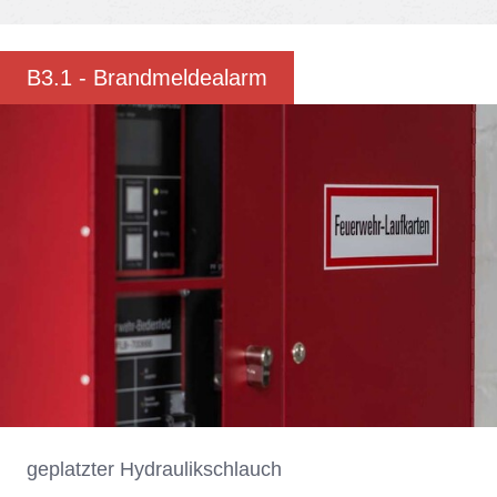
B3.1 - Brand­mel­de­alarm
ge­platz­ter Hy­drau­lik­schlauch