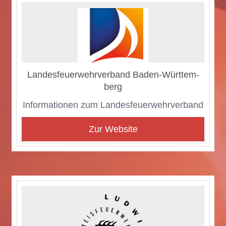
Lan­des­feu­er­wehr­ver­band Ba­den-Würt­tem­
berg
In­for­ma­tio­nen zum Lan­des­feu­er­wehr­ver­band
Zur Website