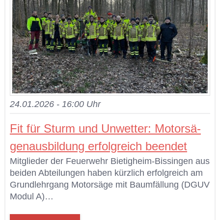
24.01.2026 - 16:00 Uhr
Fit für Sturm und Un­wet­ter: Mo­tor­sä­
gen­aus­bil­dung er­folg­reich be­en­det
Mit­glie­der der Feu­er­wehr Bie­tig­heim-Bis­sin­gen aus
bei­den Ab­tei­lun­gen ha­ben kürz­lich er­folg­reich am
Grund­lehr­gang Mo­tor­sä­ge mit Baum­fäl­lung (DGUV
Mo­dul A)…