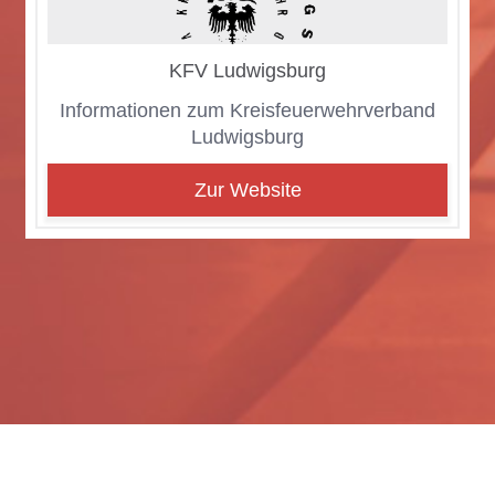
KFV Lud­wigs­burg
In­for­ma­tio­nen zum Kreis­feu­er­wehr­ver­band
Lud­wigs­burg
Zur Website