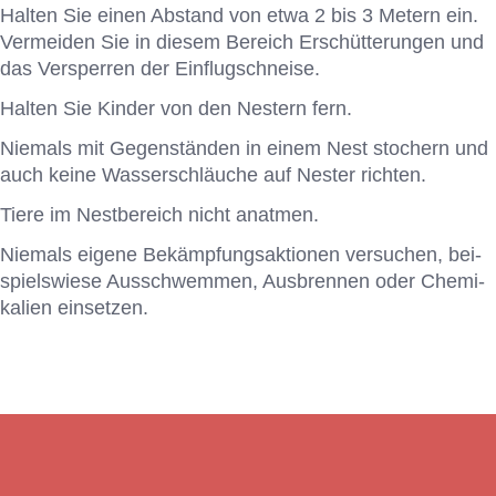
Hal­ten Sie ei­nen Ab­stand von etwa 2 bis 3 Me­tern ein.
Ver­mei­den Sie in die­sem Be­reich Er­schüt­te­run­gen und
das Ver­sper­ren der Ein­flug­schnei­se.
Hal­ten Sie Kin­der von den Nes­tern fern.
Nie­mals mit Ge­gen­stän­den in ei­nem Nest sto­chern und
auch kei­ne Was­ser­schläu­che auf Nes­ter rich­ten.
Tie­re im Nest­be­reich nicht an­at­men.
Nie­mals ei­ge­ne Be­kämp­fungs­ak­tio­nen ver­su­chen, bei­
spiels­wie­se Aus­schwem­men, Aus­bren­nen oder Che­mi­
ka­li­en ein­set­zen.