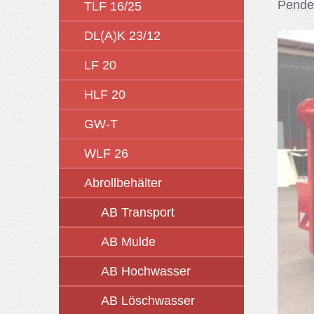
Pen­del
TLF 16/25
DL(A)K 23/12
LF 20
HLF 20
GW-T
WLF 26
Abrollbehälter
AB Transport
AB Mulde
AB Hochwasser
AB Löschwasser