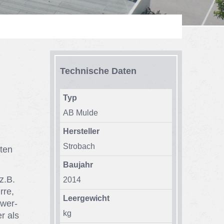
Tech­ni­sche Da­ten
Typ
AB Mul­de
Hersteller
Stro­bach
­ten
Baujahr
 z.B.
2014
r­re,
Leergewicht
 wer­
kg
er als