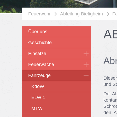
Feuerwehr
Abteilung Bietigheim
F
AB
Über uns
Geschichte
Einsätze
Ab­
Feuerwache
Fahrzeuge
Die­ser
und Sch
KdoW
Der Ab­
ELW 1
kon­ta­
Schrot
MTW
den. A