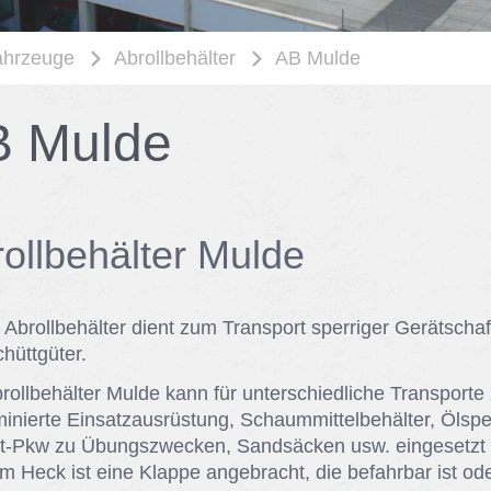
ahrzeuge
Abrollbehälter
AB Mulde
 Mul­de
roll­be­häl­ter Mul­de
 Ab­roll­be­häl­ter dient zum Trans­port sper­ri­ger Ge­rät­schaf
ütt­gü­ter.
roll­be­häl­ter Mul­de kann für un­ter­schied­li­che Trans­por­te
mi­nier­te Ein­satz­aus­rüs­tung, Schaum­mit­tel­be­häl­ter, Ölspe
t-Pkw zu Übungs­zwe­cken, Sand­sä­cken usw. ein­ge­setzt
m Heck ist eine Klap­pe an­ge­bracht, die be­fahr­bar ist od