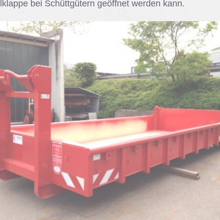
­klap­pe bei Schütt­gü­tern ge­öff­net wer­den kann.