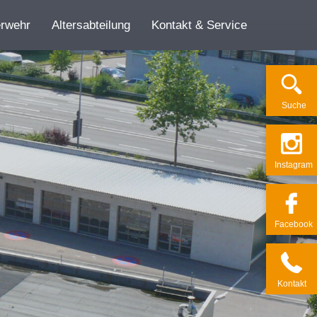
erwehr
Altersabteilung
Kontakt & Service
Su­che
Ins­ta­gram
Face­book
Kon­takt