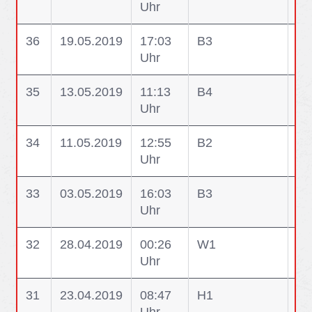
Uhr
Pe
36
19.05.2019
17:03
B3
B3
Uhr
Br
35
13.05.2019
11:13
B4
B4
Uhr
Ge
34
11.05.2019
12:55
B2
B2
Uhr
33
03.05.2019
16:03
B3
B3
Uhr
Br
32
28.04.2019
00:26
W1
W1
Uhr
31
23.04.2019
08:47
H1
H1