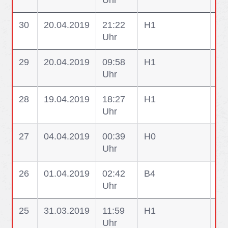
Uhr
La
30
20.04.2019
21:22
H1
H1
Uhr
29
20.04.2019
09:58
H1
H1
Uhr
ei
28
19.04.2019
18:27
H1
H1
Uhr
27
04.04.2019
00:39
H0
H0
Uhr
Ge
26
01.04.2019
02:42
B4
B4
Uhr
Pe
25
31.03.2019
11:59
H1
H1
Uhr