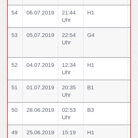
54
06.07.2019
21:44
H1
H1
Uhr
53
05.07.2019
22:54
G4
G4
Uhr
Am
Ge
52
04.07.2019
12:34
H1
H1
Uhr
ei
51
01.07.2019
20:35
B1
B1
Uhr
50
28.06.2019
02:53
B3
B3
Uhr
Ge
49
25.06.2019
15:19
H1
H1