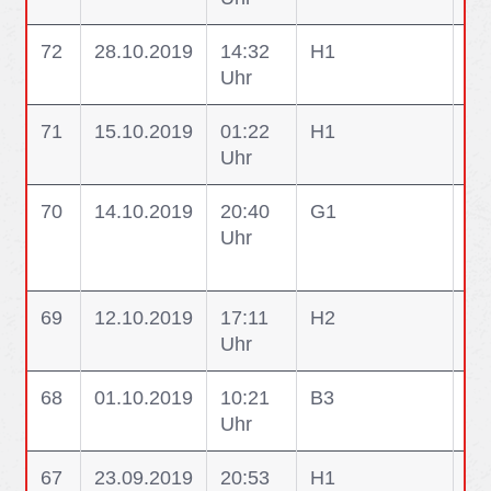
72
28.10.2019
14:32
H1
H1
Uhr
R
71
15.10.2019
01:22
H1
H1
Uhr
Ge
70
14.10.2019
20:40
G1
G1
Uhr
Be
69
12.10.2019
17:11
H2
H2
Uhr
ab
68
01.10.2019
10:21
B3
B3
Uhr
Br
67
23.09.2019
20:53
H1
H1