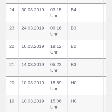
24
30.03.2019
03:15
B4
B4
Uhr
23
24.03.2019
09:16
B3
B3
Uhr
Br
22
16.03.2019
19:12
B2
B2
Uhr
Mü
21
14.03.2019
05:22
B3
B3
Uhr
al
20
10.03.2019
15:59
H0
H0
Uhr
Un
19
10.03.2019
15:06
H0
H0
Uhr
Hi