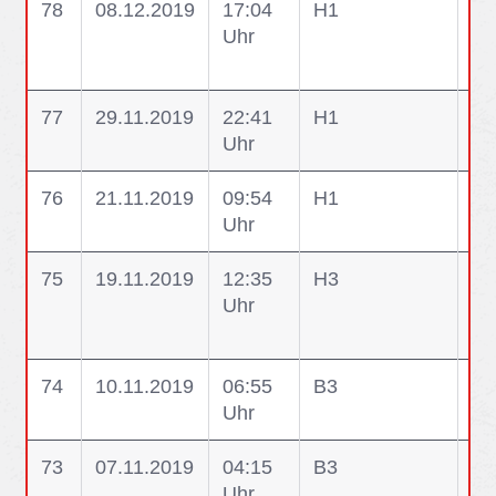
78
08.12.2019
17:04
H1
H1
Uhr
Pe
ei
77
29.11.2019
22:41
H1
H1
Uhr
te
76
21.11.2019
09:54
H1
H1
Uhr
75
19.11.2019
12:35
H3
H3
Uhr
Fe
Pe
74
10.11.2019
06:55
B3
B3
Uhr
Br
73
07.11.2019
04:15
B3
B3
Uhr
Br