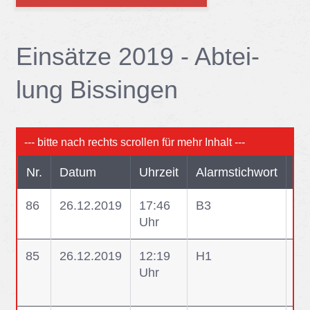
Ein­sät­ze 2019 - Ab­tei­
lung Bis­sin­gen
Nr.
Datum
Uhrzeit
Alarmstichwort
Ku
86
26.12.2019
17:46
B3
B3
Uhr
85
26.12.2019
12:19
H1
H1
Uhr
zu
Ve