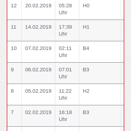
12
20.02.2019
05:28
H0
H0
Uhr
Ge
11
14.02.2019
17:39
H1
H1
Uhr
10
07.02.2019
02:11
B4
B4
Uhr
Pe
9
06.02.2019
07:01
B3
B3
Uhr
Br
8
05.02.2019
11:22
H2
H2
Uhr
ab
7
02.02.2019
16:18
B3
B3
Uhr
Br