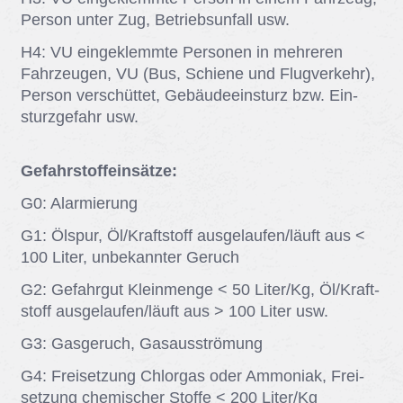
Per­son un­ter Zug, Be­triebs­un­fall usw.
H4: VU ein­ge­klemm­te Per­so­nen in meh­re­ren
Fahr­zeu­gen, VU (Bus, Schie­ne und Flug­ver­kehr),
Per­son ver­schüt­tet, Ge­bäu­de­ein­sturz bzw. Ein­
sturz­ge­fahr usw.
Gefahrstoffeinsätze:
G0: Alar­mie­rung
G1: Ölspur, Öl/​Kraft­stoff aus­ge­lau­fen/​läuft aus <
100 Li­ter, un­be­kann­ter Ge­ruch
G2: Ge­fahr­gut Klein­men­ge < 50 Li­ter/​Kg, Öl/​Kraft­
stoff aus­ge­lau­fen/​läuft aus > 100 Li­ter usw.
G3: Gas­ge­ruch, Gas­aus­strö­mung
G4: Frei­set­zung Chlor­gas oder Am­mo­ni­ak, Frei­
set­zung che­mi­scher Stof­fe < 200 Li­ter/​Kg