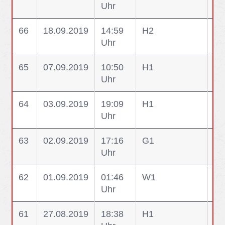
Uhr
66
18.09.2019
14:59
H2
H2
Uhr
sp
65
07.09.2019
10:50
H1
H1
Uhr
ei
64
03.09.2019
19:09
H1
H1
Uhr
ei
63
02.09.2019
17:16
G1
G1
Uhr
Kra
62
01.09.2019
01:46
W1
W1
Uhr
Er
61
27.08.2019
18:38
H1
H1