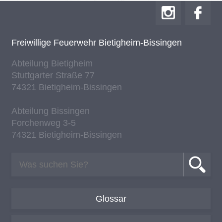
Frei­wil­li­ge Feu­er­wehr Bie­tig­heim-Bis­sin­gen
Ab­tei­lung Bie­tig­heim
Stutt­gar­ter Stra­ße 77
74321 Bie­tig­heim-Bis­sin­gen
Ab­tei­lung Bis­sin­gen
For­chen­weg 3-5
74321 Bie­tig­heim-Bis­sin­gen
Glossar