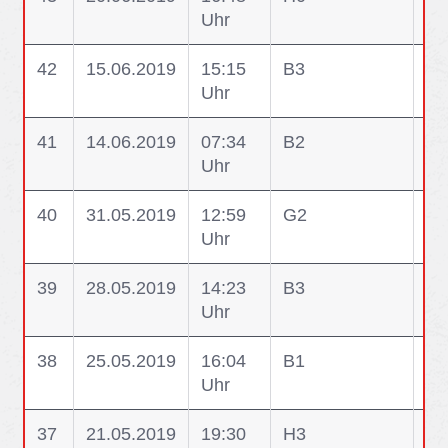
Uhr
Wa
42
15.06.2019
15:15
B3
B3
Uhr
41
14.06.2019
07:34
B2
B2
Uhr
40
31.05.2019
12:59
G2
G2
Uhr
Kra
39
28.05.2019
14:23
B3
B3
Uhr
Ge
38
25.05.2019
16:04
B1
B1
Uhr
Fr
37
21.05.2019
19:30
H3
H3