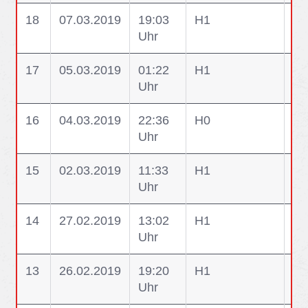
18
07.03.2019
19:03
H1
H1
Uhr
17
05.03.2019
01:22
H1
H1
Uhr
16
04.03.2019
22:36
H0
H0
Uhr
Ab
15
02.03.2019
11:33
H1
H1
Uhr
14
27.02.2019
13:02
H1
H1
Uhr
13
26.02.2019
19:20
H1
H1
Uhr
La