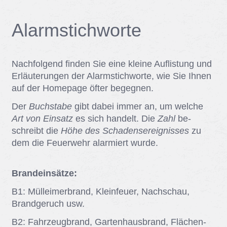
Alarm­stich­wor­te
Nach­fol­gend fin­den Sie eine klei­ne Auf­lis­tung und
Er­läu­te­run­gen der Alarm­stich­wor­te, wie Sie Ih­nen
auf der Home­page öf­ter be­geg­nen.
Der
Buchstabe
gibt da­bei im­mer an, um wel­che
Art von Einsatz
es sich han­delt. Die
Zahl
be­
schreibt die
Höhe des Schadensereignisses
zu
dem die Feu­er­wehr alar­miert wur­de.
Brandeinsätze:
B1: Müll­ei­mer­brand, Klein­feu­er, Nach­schau,
Brand­ge­ruch usw.
B2: Fahr­zeug­brand, Gar­ten­haus­brand, Flä­chen­