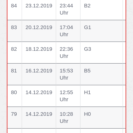
84
23.12.2019
23:44
B2
B2
Uhr
83
20.12.2019
17:04
G1
G1
Uhr
Ge
82
18.12.2019
22:36
G3
G3
Uhr
81
16.12.2019
15:53
B5
B5
Uhr
Sc
80
14.12.2019
12:55
H1
H1
Uhr
dr
79
14.12.2019
10:28
H0
H0
Uhr
ge