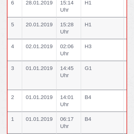
6
28.01.2019
15:14
H1
H1
Uhr
5
20.01.2019
15:28
H1
H1
Uhr
4
02.01.2019
02:06
H3
H3
Uhr
ei
3
01.01.2019
14:45
G1
G1
Uhr
Ge
Kr
2
01.01.2019
14:01
B4
B4
Uhr
Pe
1
01.01.2019
06:17
B4
B4
Uhr