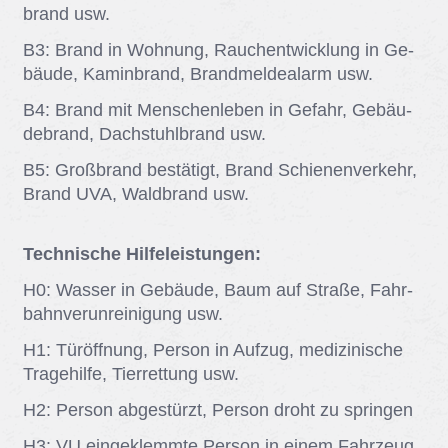
brand usw.
B3: Brand in Woh­nung, Rauch­ent­wick­lung in Ge­
bäu­de, Ka­min­brand, Brand­mel­de­alarm usw.
B4: Brand mit Men­schen­le­ben in Ge­fahr, Ge­bäu­
de­brand, Dach­stuhl­brand usw.
B5: Groß­brand be­stä­tigt, Brand Schie­nen­ver­kehr,
Brand UVA, Wald­brand usw.
Technische Hilfeleistungen:
H0: Was­ser in Ge­bäu­de, Baum auf Stra­ße, Fahr­
bahn­ver­un­rei­ni­gung usw.
H1: Tür­öff­nung, Per­son in Auf­zug, me­di­zi­ni­sche
Tra­ge­hil­fe, Tier­ret­tung usw.
H2: Per­son ab­ge­stürzt, Per­son droht zu sprin­gen
H3: VU ein­ge­klemm­te Per­son in ei­nem Fahr­zeug,