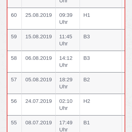
Uhr
ei
60
25.08.2019
09:39
H1
H1
Uhr
ei
59
15.08.2019
11:45
B3
B3
Uhr
58
06.08.2019
14:12
B3
B3
Uhr
Br
57
05.08.2019
18:29
B2
B2
Uhr
56
24.07.2019
02:10
H2
H2
Uhr
sp
55
08.07.2019
17:49
B1
B1
Uhr
Ve