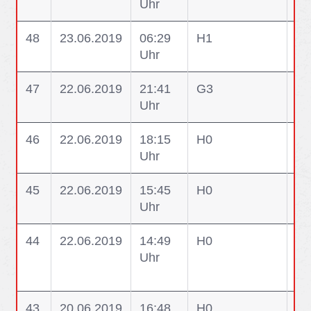
Uhr
ei
48
23.06.2019
06:29
H1
H1
Uhr
47
22.06.2019
21:41
G3
G3
Uhr
46
22.06.2019
18:15
H0
H0
Uhr
Wa
45
22.06.2019
15:45
H0
H0
Uhr
Ge
44
22.06.2019
14:49
H0
H0
Uhr
Wa
Ge
43
20.06.2019
16:48
H0
H0