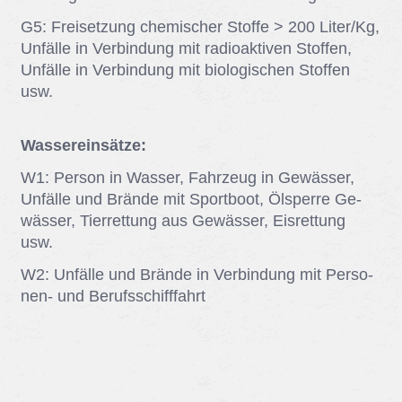
G5: Frei­set­zung che­mi­scher Stof­fe > 200 Li­ter/​Kg,
Un­fäl­le in Ver­bin­dung mit ra­dio­ak­ti­ven Stof­fen,
Un­fäl­le in Ver­bin­dung mit bio­lo­gi­schen Stof­fen
usw.
Wassereinsätze:
W1: Per­son in Was­ser, Fahr­zeug in Ge­wäs­ser,
Un­fäl­le und Brän­de mit Sport­boot, Ölsper­re Ge­
wäs­ser, Tier­ret­tung aus Ge­wäs­ser, Eis­ret­tung
usw.
W2: Un­fäl­le und Brän­de in Ver­bin­dung mit Per­so­
nen- und Be­rufs­schiff­fahrt