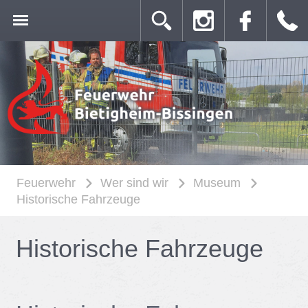
Feuerwehr
Wer sind wir
Museum
Historische Fahrzeuge
His­to­ri­sche Fahr­zeu­ge