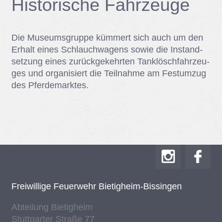
His­to­ri­sche Fahr­zeu­ge
Die Mu­se­ums­grup­pe küm­mert sich auch um den
Er­halt ei­nes Schlauch­wa­gens so­wie die In­stand­
set­zung ei­nes zu­rück­ge­kehr­ten Tank­lösch­fahr­zeu­
ges und or­ga­ni­siert die Teil­nah­me am Fest­um­zug
des Pfer­de­mark­tes.
Frei­wil­li­ge Feu­er­wehr Bie­tig­heim-Bis­sin­gen
Ab­tei­lung Bie­tig­heim
Stutt­gar­ter Stra­ße 77