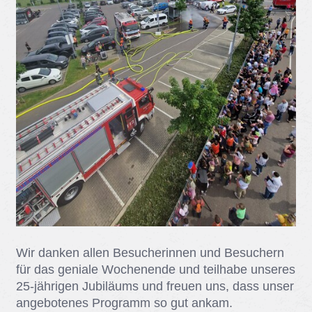
Wir dan­ken al­len Be­su­che­rin­nen und Be­su­chern
für das ge­nia­le Wo­chen­en­de und teil­ha­be un­se­res
25-jäh­ri­gen Ju­bi­lä­ums und freu­en uns, dass un­ser
an­ge­bo­te­nes Pro­gramm so gut an­kam.