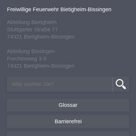
Frei­wil­li­ge Feu­er­wehr Bie­tig­heim-Bis­sin­gen
Ab­tei­lung Bie­tig­heim
Stutt­gar­ter Stra­ße 77
74321 Bie­tig­heim-Bis­sin­gen
Ab­tei­lung Bis­sin­gen
For­chen­weg 3-5
74321 Bie­tig­heim-Bis­sin­gen
Glossar
Barrierefrei