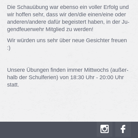
Die Schau­übung war eben­so ein vol­ler Er­folg und
wir hof­fen sehr, dass wir den/​die ei­nen/​eine oder
an­de­ren/​an­de­re da­für be­geis­tert ha­ben, in der Ju­
gend­feu­er­wehr Mit­glied zu wer­den!
Wir wür­den uns sehr über neue Ge­sich­ter freu­en
:)
Un­se­re Übun­gen fin­den im­mer Mitt­wochs (au­ßer­
halb der Schul­fe­ri­en) von 18:30 Uhr - 20:00 Uhr
statt.