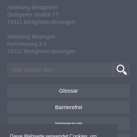
Ab­tei­lung Bie­tig­heim
Stutt­gar­ter Stra­ße 77
74321 Bie­tig­heim-Bis­sin­gen
Ab­tei­lung Bis­sin­gen
For­chen­weg 3-5
74321 Bie­tig­heim-Bis­sin­gen
Glossar
Barrierefrei
Impressum
Diese Webseite verwendet Cookies, um