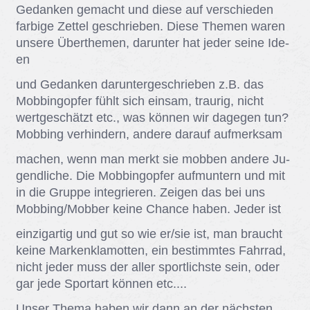
Ge­dan­ken ge­macht und die­se auf ver­schie­den
far­bi­ge Zet­tel ge­schrie­ben. Die­se The­men wa­ren
un­se­re Über­the­men, dar­un­ter hat je­der sei­ne Ide­
en
und Ge­dan­ken dar­un­ter­ge­schrie­ben z.B. das
Mob­bing­op­fer fühlt sich ein­sam, trau­rig, nicht
wert­ge­schätzt etc., was kön­nen wir da­ge­gen tun?
Mob­bing ver­hin­dern, an­de­re dar­auf auf­merk­sam
ma­chen, wenn man merkt sie mob­ben an­de­re Ju­
gend­li­che. Die Mob­bing­op­fer auf­mun­tern und mit
in die Grup­pe in­te­grie­ren. Zei­gen das bei uns
Mob­bing/​Mob­ber kei­ne Chan­ce ha­ben. Je­der ist
ein­zig­ar­tig und gut so wie er/​sie ist, man braucht
kei­ne Mar­ken­kla­mot­ten, ein be­stimm­tes Fahr­rad,
nicht je­der muss der al­ler sport­lichs­te sein, oder
gar jede Sport­art kön­nen etc....
Un­ser The­ma ha­ben wir dann an der nächs­ten