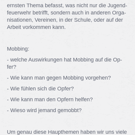
erns­ten The­ma be­fasst, was nicht nur die Ju­gend­
feu­er­wehr be­trifft, son­dern auch in an­de­ren Or­ga­
ni­sa­tio­nen, Ver­ei­nen, in der Schu­le, oder auf der
Ar­beit vor­kom­men kann.
Mob­bing:
- wel­che Aus­wir­kun­gen hat Mob­bing auf die Op­
fer?
- Wie kann man ge­gen Mob­bing vor­ge­hen?
- Wie füh­len sich die Op­fer?
- Wie kann man den Op­fern hel­fen?
- Wie­so wird je­mand ge­mobbt?
Um ge­nau die­se Haupthe­men ha­ben wir uns vie­le