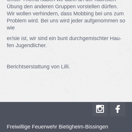
Übung den an­de­ren Grup­pen vor­stel­len dür­fen.
Wir wol­len ver­hin­dern, dass Mob­bing bei uns zum
Pro­blem wird. Bei uns wird je­der auf­ge­nom­men so
wie
er/​sie ist, wir sind ein bunt durch­ge­misch­ter Hau­
fen Ju­gend­li­cher.
Be­richts­er­stat­tung von Lil­li.
Frei­wil­li­ge Feu­er­wehr Bie­tig­heim-Bis­sin­gen