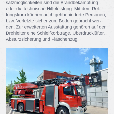
satz­mög­lich­kei­ten sind die Brand­be­kämp­fung
oder die tech­ni­sche Hil­fe­leis­tung. Mit dem Ret­
tungs­korb kön­nen auch geh­be­hin­der­te Per­so­nen,
bzw. Ver­letz­te si­cher zum Bo­den ge­bracht wer­
den. Zur er­wei­ter­ten Aus­stat­tung ge­hö­ren auf der
Dreh­lei­ter eine Schleif­korb­tra­ge, Über­druck­lüf­ter,
Ab­sturz­si­che­rung und Fla­schen­zug.