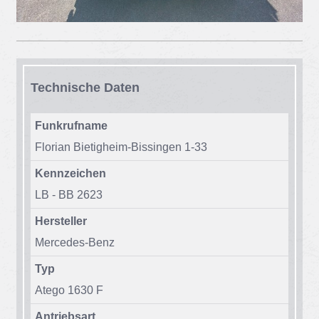
Tech­ni­sche Da­ten
Funkrufname
Flo­ri­an Bie­tig­heim-Bis­sin­gen 1-33
Kennzeichen
LB - BB 2623
Hersteller
Mer­ce­des-Benz
Typ
Ate­go 1630 F
Antriebsart