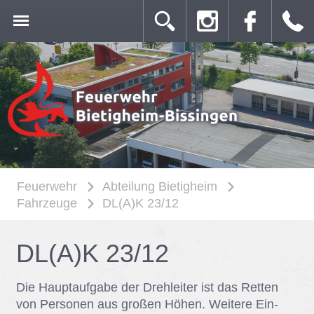
Feuerwehr
Abteilung Bietigheim
Fahrzeuge
DL(A)K 23/12
DL(A)K 23/​12
Die Haupt­auf­ga­be der Dreh­lei­ter ist das Ret­ten
von Per­so­nen aus gro­ßen Hö­hen. Wei­te­re Ein­