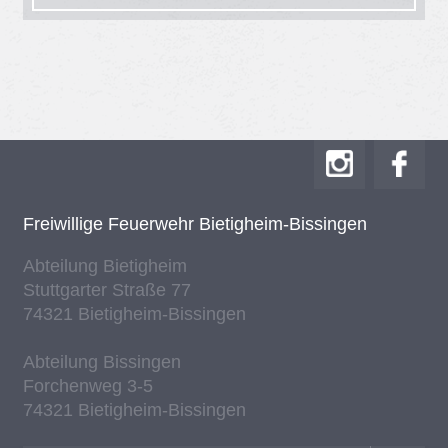
Frei­wil­li­ge Feu­er­wehr Bie­tig­heim-Bis­sin­gen
Ab­tei­lung Bie­tig­heim
Stutt­gar­ter Stra­ße 77
74321 Bie­tig­heim-Bis­sin­gen
Ab­tei­lung Bis­sin­gen
For­chen­weg 3-5
74321 Bie­tig­heim-Bis­sin­gen