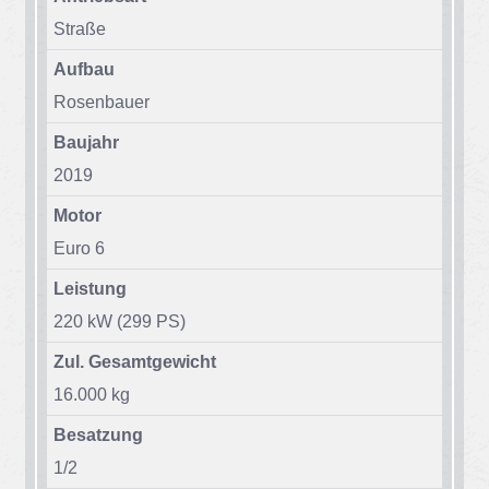
Stra­ße
Aufbau
Ro­sen­bau­er
Baujahr
2019
Motor
Euro 6
Leistung
220 kW (299 PS)
Zul. Gesamtgewicht
16.000 kg
Besatzung
1/​2