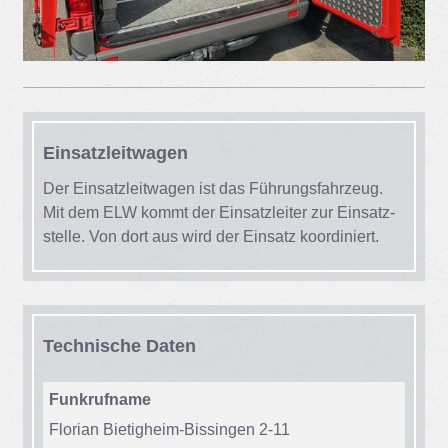
Ein­satz­leit­wa­gen
Der Ein­satz­leit­wa­gen ist das Füh­rungs­fahr­zeug.
Mit dem ELW kommt der Ein­satz­lei­ter zur Ein­satz­
stel­le. Von dort aus wird der Ein­satz ko­or­di­niert.
Tech­ni­sche Da­ten
Funkrufname
Flo­ri­an Bie­tig­heim-Bis­sin­gen 2-11