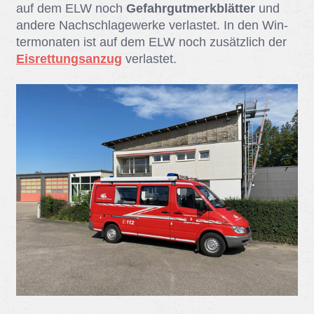
auf dem ELW noch
Gefahrgutmerkblätter
und
an­de­re Nach­schla­ge­wer­ke ver­las­tet. In den Win­
ter­mo­na­ten ist auf dem ELW noch zu­sätz­lich der
Eisrettungsanzug
ver­las­tet.