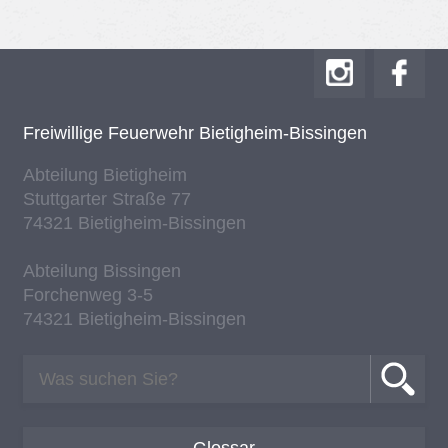
Frei­wil­li­ge Feu­er­wehr Bie­tig­heim-Bis­sin­gen
Ab­tei­lung Bie­tig­heim
Stutt­gar­ter Stra­ße 77
74321 Bie­tig­heim-Bis­sin­gen
Ab­tei­lung Bis­sin­gen
For­chen­weg 3-5
74321 Bie­tig­heim-Bis­sin­gen
Glossar