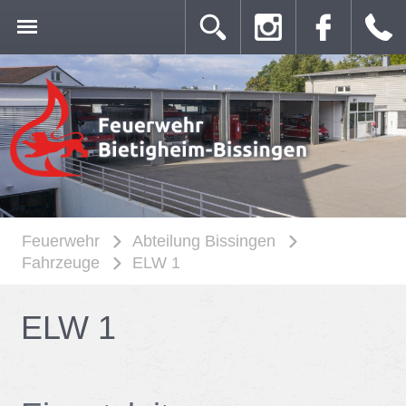
Feuerwehr
Abteilung Bissingen
Fahrzeuge
ELW 1
ELW 1