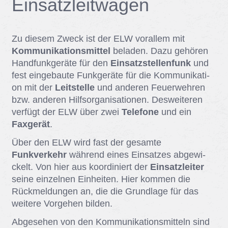
Ein­satz­leit­wa­gen
Zu die­sem Zweck ist der ELW vor­al­lem mit
Kommunikationsmittel
be­la­den. Dazu ge­hö­ren
Hand­funk­ge­rä­te für den
Einsatzstellenfunk
und
fest ein­ge­bau­te Funk­ge­rä­te für die Kom­mu­ni­ka­ti­
on mit der
Leitstelle
und an­de­ren Feu­er­weh­ren
bzw. an­de­ren Hilfs­or­ga­ni­sa­tio­nen. Des­wei­te­ren
ver­fügt der ELW über zwei
Telefone
und ein
Faxgerät
.
Über den ELW wird fast der ge­sam­te
Funkverkehr
wäh­rend ei­nes Ein­sat­zes ab­ge­wi­
ckelt. Von hier aus ko­or­di­niert der
Einsatzleiter
sei­ne ein­zel­nen Ein­hei­ten. Hier kom­men die
Rück­mel­dun­gen an, die die Grund­la­ge für das
wei­te­re Vor­ge­hen bil­den.
Ab­ge­se­hen von den Kom­mu­ni­ka­ti­ons­mit­teln sind