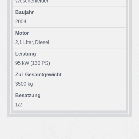
We­schen­fel­der
Baujahr
2004
Motor
2,1 Li­ter, Die­sel
Leistung
95 kW (130 PS)
Zul. Gesamtgewicht
3500 kg
Besatzung
1/​2