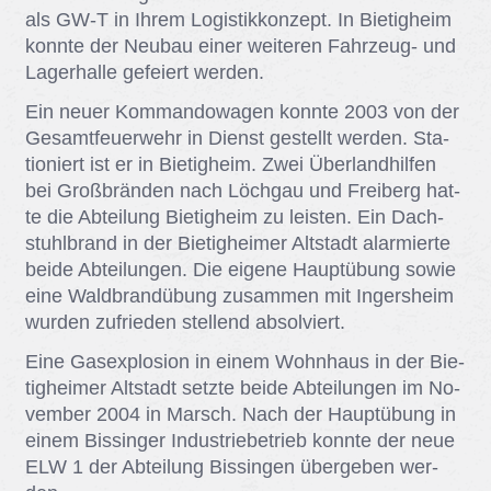
als GW-T in Ih­rem Lo­gis­tik­kon­zept. In Bie­tig­heim
konn­te der Neu­bau ei­ner wei­te­ren Fahr­zeug- und
La­ger­hal­le ge­fei­ert wer­den.
Ein neu­er Kom­man­do­wa­gen konn­te 2003 von der
Ge­samt­feu­er­wehr in Dienst ge­stellt wer­den. Sta­
tio­niert ist er in Bie­tig­heim. Zwei Über­land­hil­fen
bei Groß­brän­den nach Löch­gau und Frei­berg hat­
te die Ab­tei­lung Bie­tig­heim zu leis­ten. Ein Dach­
stuhl­brand in der Bie­tig­hei­mer Alt­stadt alar­mier­te
bei­de Ab­tei­lun­gen. Die ei­ge­ne Haupt­übung so­wie
eine Wald­brand­übung zu­sam­men mit In­gers­heim
wur­den zu­frie­den stel­lend ab­sol­viert.
Eine Gas­ex­plo­si­on in ei­nem Wohn­haus in der Bie­
tig­hei­mer Alt­stadt setz­te bei­de Ab­tei­lun­gen im No­
vem­ber 2004 in Marsch. Nach der Haupt­übung in
ei­nem Bis­sin­ger In­dus­trie­be­trieb konn­te der neue
ELW 1 der Ab­tei­lung Bis­sin­gen über­ge­ben wer­