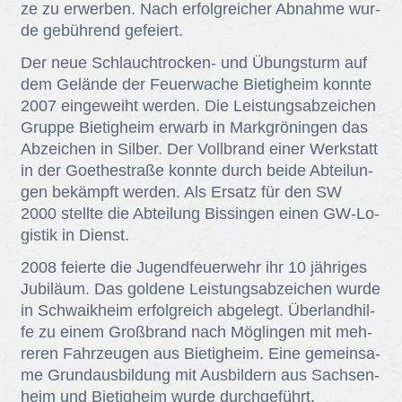
ze zu er­wer­ben. Nach er­folg­rei­cher Ab­nah­me wur­
de ge­büh­rend ge­fei­ert.
Der neue Schlaucht­ro­cken- und Übungs­turm auf
dem Ge­län­de der Feu­er­wa­che Bie­tig­heim konn­te
2007 ein­ge­weiht wer­den. Die Leis­tungs­ab­zei­chen
Grup­pe Bie­tig­heim er­warb in Mark­grö­nin­gen das
Ab­zei­chen in Sil­ber. Der Voll­brand ei­ner Werk­statt
in der Goe­the­s­tra­ße konn­te durch bei­de Ab­tei­lun­
gen be­kämpft wer­den. Als Er­satz für den SW
2000 stell­te die Ab­tei­lung Bis­sin­gen ei­nen GW-Lo­
gis­tik in Dienst.
2008 fei­er­te die Ju­gend­feu­er­wehr ihr 10 jäh­ri­ges
Ju­bi­lä­um. Das gol­de­ne Leis­tungs­ab­zei­chen wur­de
in Schwaik­heim er­folg­reich ab­ge­legt. Über­land­hil­
fe zu ei­nem Groß­brand nach Mög­lin­gen mit meh­
re­ren Fahr­zeu­gen aus Bie­tig­heim. Eine ge­mein­sa­
me Grund­aus­bil­dung mit Aus­bil­dern aus Sach­sen­
heim und Bie­tig­heim wur­de durch­ge­führt.