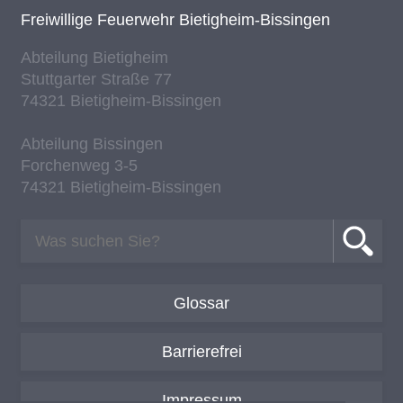
Frei­wil­li­ge Feu­er­wehr Bie­tig­heim-Bis­sin­gen
Ab­tei­lung Bie­tig­heim
Stutt­gar­ter Stra­ße 77
74321 Bie­tig­heim-Bis­sin­gen
Ab­tei­lung Bis­sin­gen
For­chen­weg 3-5
74321 Bie­tig­heim-Bis­sin­gen
Glossar
Barrierefrei
Impressum