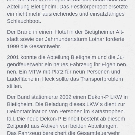
Ab­tei­lung Bie­tig­heim. Das Fest­kör­per­boot er­setz­te
ein nicht mehr aus­rei­chen­des und ein­satz­fä­hi­ges
Schlauch­boot.
Der Brand in ei­nem Ho­tel in der Bie­tig­hei­mer Alt­
stadt so­wie der Jahr­hun­dert­sturm Lo­thar for­der­te
1999 die Ge­samt­wehr.
2001 konn­te die Ab­tei­lung Bie­tig­heim und die Ju­
gend­feu­er­wehr ein neu­es Fahr­zeug ihr Ei­gen nen­
nen. Ein MTW mit Platz für neun Per­so­nen und
La­de­flä­che im Heck soll­te das Trans­port­pro­blem
stil­len.
Der Bund sta­tio­nier­te 2002 ei­nen De­kon-P LKW in
Bie­tig­heim. Die Be­la­dung die­ses LKW´s dient zur
De­kon­ta­mi­na­ti­on von Per­so­nen im Ka­ta­stro­phen­
fall. Die neue De­kon-P Ein­heit be­steht ab die­sem
Zeit­punkt aus Ak­ti­ven von bei­den Ab­tei­lun­gen.
Das Fahr­zeug be­rei­chert die Ge­samt­feu­er­wehr