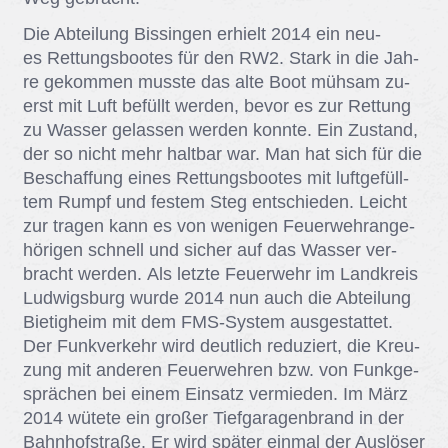
Die Ab­tei­lung Bis­sin­gen er­hielt 2014 ein neu­
es Ret­tungs­boo­tes für den RW2. Stark in die Jah­
re ge­kom­men muss­te das alte Boot müh­sam zu­
erst mit Luft be­füllt wer­den, be­vor es zur Ret­tung
zu Was­ser ge­las­sen wer­den konn­te. Ein Zu­stand,
der so nicht mehr halt­bar war. Man hat sich für die
Be­schaf­fung ei­nes Ret­tungs­boo­tes mit luft­ge­füll­
tem Rumpf und fes­tem Steg ent­schie­den. Leicht
zur tra­gen kann es von we­ni­gen Feu­er­wehr­an­ge­
hö­ri­gen schnell und si­cher auf das Was­ser ver­
bracht wer­den. Als letz­te Feu­er­wehr im Land­kreis
Lud­wigs­burg wur­de 2014 nun auch die Ab­tei­lung
Bie­tig­heim mit dem FMS-Sys­tem aus­ge­stat­tet.
Der Funk­ver­kehr wird deut­lich re­du­ziert, die Kreu­
zung mit an­de­ren Feu­er­weh­ren bzw. von Funk­ge­
sprä­chen bei ei­nem Ein­satz ver­mie­den. Im März
2014 wü­te­te ein gro­ßer Tief­ga­ra­gen­brand in der
Bahn­hof­stra­ße. Er wird spä­ter ein­mal der Aus­lö­ser