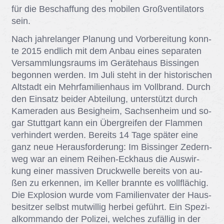
für die Be­schaf­fung des mo­bi­len Groß­ven­ti­la­tors
sein.
Nach jah­re­lan­ger Pla­nung und Vor­be­rei­tung konn­
te 2015 end­lich mit dem An­bau ei­nes se­pa­ra­ten
Ver­samm­lungs­raums im Ge­rä­te­haus Bis­sin­gen
be­gon­nen wer­den. Im Juli steht in der his­to­ri­schen
Alt­stadt ein Mehr­fa­mi­li­en­haus im Voll­brand. Durch
den Ein­satz bei­der Ab­tei­lung, un­ter­stützt durch
Ka­me­ra­den aus Be­sig­heim, Sach­sen­heim und so­
gar Stutt­gart kann ein Überg­rei­fen der Flam­men
ver­hin­dert wer­den. Be­reits 14 Tage spä­ter eine
ganz neue Her­aus­for­de­rung: Im Bis­sin­ger Ze­dern­
weg war an ei­nem Rei­hen-Eck­haus die Aus­wir­
kung ei­ner mas­si­ven Druck­wel­le be­reits von au­
ßen zu er­ken­nen, im Kel­ler brann­te es voll­flä­chig.
Die Ex­plo­si­on wur­de vom Fa­mi­li­en­va­ter der Haus­
be­sit­zer selbst mut­wil­lig her­bei ge­führt. Ein Spe­zi­
al­kom­man­do der Po­li­zei, wel­ches zu­fäl­lig in der