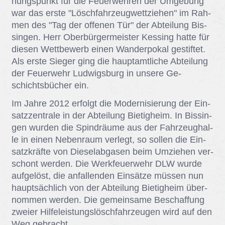
hungs­punkt für die Feu­er­weh­ren der Um­ge­bung
war das ers­te "Lösch­fahr­zeug­wett­zie­hen" im Rah­
men des "Tag der of­fe­nen Tür" der Ab­tei­lung Bis­
sin­gen. Herr Ober­bür­ger­meis­ter Kes­sing hat­te für
die­sen Wett­be­werb ei­nen Wan­der­po­kal ge­stif­tet.
Als ers­te Sie­ger ging die haupt­amt­li­che Ab­tei­lung
der Feu­er­wehr Lud­wigs­burg in un­se­re Ge­
schichts­bü­cher ein.
Im Jah­re 2012 er­folgt die Mo­der­ni­sie­rung der Ein­
satz­zen­tra­le in der Ab­tei­lung Bie­tig­heim. In Bis­sin­
gen wur­den die Spind­räu­me aus der Fahr­zeug­hal­
le in ei­nen Ne­ben­raum ver­legt, so sol­len die Ein­
satz­kräf­te von Die­sel­ab­ga­sen beim Um­zie­hen ver­
schont wer­den. Die Werk­feu­er­wehr DLW wur­de
auf­ge­löst, die an­fal­len­den Ein­sät­ze müs­sen nun
haupt­säch­lich von der Ab­tei­lung Bie­tig­heim über­
nom­men wer­den. Die ge­mein­sa­me Be­schaf­fung
zwei­er Hil­fe­leis­tungs­lösch­fahr­zeu­gen wird auf den
Weg ge­bracht.