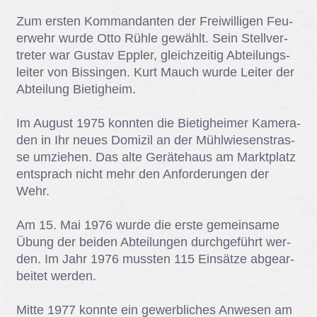
Zum ers­ten Kom­man­dan­ten der Frei­wil­li­gen Feu­
er­wehr wur­de Otto Rüh­le ge­wählt. Sein Stell­ver­
tre­ter war Gus­tav Epp­ler, gleich­zei­tig Ab­tei­lungs­
lei­ter von Bis­sin­gen. Kurt Mauch wur­de Lei­ter der
Ab­tei­lung Bie­tig­heim.
Im Au­gust 1975 konn­ten die Bie­tig­hei­mer Ka­me­ra­
den in Ihr neu­es Do­mi­zil an der Mühl­wie­sen­stras­
se um­zie­hen. Das alte Ge­rä­te­haus am Markt­platz
ent­sprach nicht mehr den An­for­de­run­gen der
Wehr.
Am 15. Mai 1976 wur­de die ers­te ge­mein­sa­me
Übung der bei­den Ab­tei­lun­gen durch­ge­führt wer­
den. Im Jahr 1976 muss­ten 115 Ein­sät­ze ab­ge­ar­
bei­tet wer­den.
Mit­te 1977 konn­te ein ge­werb­li­ches An­we­sen am