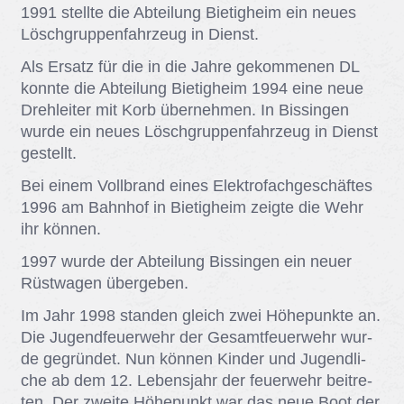
1991 stell­te die Ab­tei­lung Bie­tig­heim ein neu­es
Lösch­grup­pen­fahr­zeug in Dienst.
Als Er­satz für die in die Jah­re ge­kom­me­nen DL
konn­te die Ab­tei­lung Bie­tig­heim 1994 eine neue
Dreh­lei­ter mit Korb über­neh­men. In Bis­sin­gen
wur­de ein neu­es Lösch­grup­pen­fahr­zeug in Dienst
ge­stellt.
Bei ei­nem Voll­brand ei­nes Elek­tro­f­ach­ge­schäf­tes
1996 am Bahn­hof in Bie­tig­heim zeig­te die Wehr
ihr kön­nen.
1997 wur­de der Ab­tei­lung Bis­sin­gen ein neu­er
Rüst­wa­gen über­ge­ben.
Im Jahr 1998 stan­den gleich zwei Hö­he­punk­te an.
Die Ju­gend­feu­er­wehr der Ge­samt­feu­er­wehr wur­
de ge­grün­det. Nun kön­nen Kin­der und Ju­gend­li­
che ab dem 12. Le­bens­jahr der feu­er­wehr bei­tre­
ten. Der zwei­te Hö­he­punkt war das neue Boot der