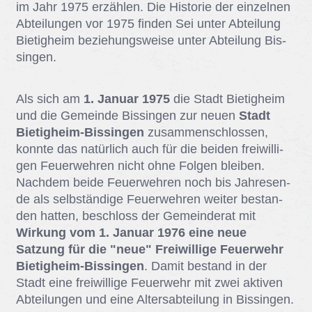
im Jahr 1975 er­zäh­len. Die His­to­rie der ein­zel­nen
Ab­tei­lun­gen vor 1975 fin­den Sei un­ter Ab­tei­lung
Bie­tig­heim be­zie­hungs­wei­se un­ter Ab­tei­lung Bis­
sin­gen.
Als sich am
1. Januar 1975
die Stadt Bie­tig­heim
und die Ge­mein­de Bis­sin­gen zur neu­en
Stadt
Bietigheim-Bissingen
zu­sam­men­schlos­sen,
konn­te das na­tür­lich auch für die bei­den frei­wil­li­
gen Feu­er­weh­ren nicht ohne Fol­gen blei­ben.
Nach­dem bei­de Feu­er­weh­ren noch bis Jah­res­en­
de als selb­stän­di­ge Feu­er­weh­ren wei­ter be­stan­
den hat­ten, be­schloss der Ge­mein­de­rat mit
Wirkung vom 1. Januar 1976 eine neue
Satzung für die "neue" Freiwillige Feuerwehr
Bietigheim-Bissingen
. Da­mit be­stand in der
Stadt eine frei­wil­li­ge Feu­er­wehr mit zwei ak­ti­ven
Ab­tei­lun­gen und eine Al­ters­ab­tei­lung in Bis­sin­gen.