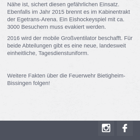
Nähe ist, si­chert die­sen ge­fähr­li­chen Ein­satz.
Eben­falls im Jahr 2015 brennt es im Ka­bi­nen­trakt
der Ege­trans-Are­na. Ein Eis­ho­ckey­spiel mit ca.
3000 Be­su­chern muss eva­kiert wer­den.
2016 wird der mo­bi­le Groß­ven­ti­la­tor be­schafft. Für
bei­de Ab­tei­lun­gen gibt es eine neue, lan­des­weit
ein­heit­li­che, Ta­ges­dienst­uni­form.
Wei­te­re Fak­ten über die Feu­er­wehr Bie­tig­heim-
Bis­sin­gen fol­gen!