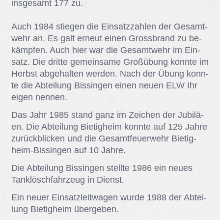
ins­ge­samt 177 zu.
Auch 1984 stie­gen die Ein­satz­zah­len der Ge­samt­
wehr an. Es galt er­neut ei­nen Gross­brand zu be­
kämp­fen. Auch hier war die Ge­samt­wehr im Ein­
satz. Die drit­te ge­mein­sa­me Groß­übung konn­te im
Herbst ab­ge­hal­ten wer­den. Nach der Übung konn­
te die Ab­tei­lung Bis­sin­gen ei­nen neu­en ELW Ihr
ei­gen nen­nen.
Das Jahr 1985 stand ganz im Zei­chen der Ju­bi­lä­
en. Die Ab­tei­lung Bie­tig­heim konn­te auf 125 Jah­re
zu­rück­bli­cken und die Ge­samt­feu­er­wehr Bie­tig­
heim-Bis­sin­gen auf 10 Jah­re.
Die Ab­tei­lung Bis­sin­gen stell­te 1986 ein neu­es
Tank­lösch­fahr­zeug in Dienst.
Ein neu­er Ein­satz­leit­wa­gen wur­de 1988 der Ab­tei­
lung Bie­tig­heim über­ge­ben.