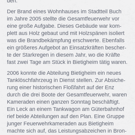
den.
Der Brand ei­nes Wohn­hau­ses im Stadt­teil Buch
im Jah­re 2005 stell­te die Ge­samt­feu­er­wehr vor
eine gro­ße Auf­ga­be. Die­ses Ge­bäu­de war kom­
plett aus Holz ge­baut und mit Holz­spä­nen iso­liert
was die Brand­be­kämp­fung er­schwer­te. Eben­falls
ein grö­ße­res Auf­ge­bot an Ein­satz­kräf­ten be­scher­
te der Stark­re­gen in die­sem Jahr, wo die Kräf­te
fast zwei Tage am Stück in Bie­tig­heim tä­tig wa­ren.
2006 konn­te die Ab­tei­lung Bie­tig­heim ein neu­es
Tank­lösch­fahr­zeug in Dienst stel­len. Zur Ab­si­che­
rung ei­ner his­to­ri­schen Floß­fahrt auf der Enz
durch die drei Boo­te der Ge­samt­feu­er­wehr, wa­ren
Ka­me­ra­den ei­nen gan­zen Sonn­tag be­schäf­tigt.
Ein Leck an ei­nem Tank­wa­gon am Gü­ter­bahn­hof
rief bei­de Ab­tei­lun­gen auf den Plan. Eine Grup­pe
jun­ger Feu­er­wehr­ka­me­ra­den aus Bie­tig­heim
mach­te sich auf, das Leis­tungs­ab­zei­chen in Bron­