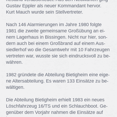
Gus­tav Epp­ler als neu­er Kom­man­dant her­vor.
Kurt Mauch wur­de sein Stell­ver­tre­ter.
Nach 146 Alar­mie­run­gen im Jah­re 1980 folg­te
1981 die zwei­te ge­mein­sa­me Groß­übung an ei­
nem La­ger­haus in Bis­sin­gen. Nicht nur hier, son­
dern auch bei ei­nem Groß­brand auf ei­nem Aus­
sied­ler­hof wo die Ge­samt­wehr mit 10 Fahr­zeu­gen
ver­tre­ten war, wuss­te sie sich ein­drucks­voll zu be­
wäh­ren.
1982 grün­de­te die Ab­tei­lung Bie­tig­heim eine ei­ge­
ne Al­ters­ab­tei­lung. Es wa­ren 133 Ein­sät­ze zu be­
wäl­ti­gen.
Die Ab­tei­lung Bie­tig­heim er­hielt 1983 ein neu­es
Lösch­fahr­zeug 16/​TS und ein Schlauch­boot. Ge­
gen­über dem Vor­jahr nah­men die Ein­sät­ze auf