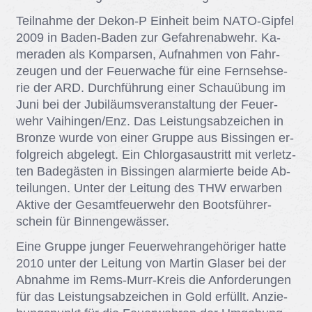
Teil­nah­me der De­kon-P Ein­heit beim NATO-Gip­fel
2009 in Ba­den-Ba­den zur Ge­fah­ren­ab­wehr. Ka­
me­ra­den als Kom­par­sen, Auf­nah­men von Fahr­
zeu­gen und der Feu­er­wa­che für eine Fern­seh­se­
rie der ARD. Durch­füh­rung ei­ner Schau­übung im
Juni bei der Ju­bi­lä­ums­ver­an­stal­tung der Feu­er­
wehr Vai­hin­gen/​Enz. Das Leis­tungs­ab­zei­chen in
Bron­ze wur­de von ei­ner Grup­pe aus Bis­sin­gen er­
folg­reich ab­ge­legt. Ein Chlor­gas­aus­tritt mit ver­letz­
ten Ba­de­gäs­ten in Bis­sin­gen alar­mier­te bei­de Ab­
tei­lun­gen. Un­ter der Lei­tung des THW er­war­ben
Ak­ti­ve der Ge­samt­feu­er­wehr den Boots­füh­rer­
schein für Bin­nen­ge­wäs­ser.
Eine Grup­pe jun­ger Feu­er­wehr­an­ge­hö­ri­ger hat­te
2010 un­ter der Lei­tung von Mar­tin Gla­ser bei der
Ab­nah­me im Rems-Murr-Kreis die An­for­de­run­gen
für das Leis­tungs­ab­zei­chen in Gold er­füllt. An­zie­