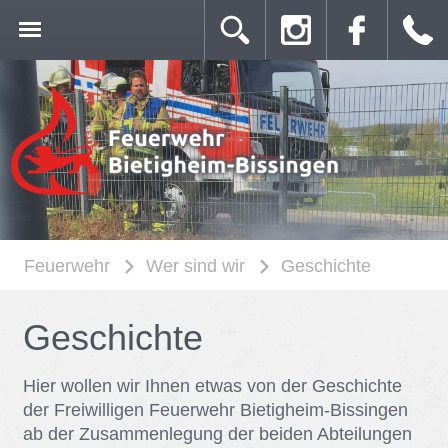
Feuerwehr
Wer sind wir
Geschichte
Ge­schich­te
Hier wol­len wir Ih­nen et­was von der Ge­schich­te
der Frei­wil­li­gen Feu­er­wehr Bie­tig­heim-Bis­sin­gen
ab der Zu­sam­men­le­gung der bei­den Ab­tei­lun­gen