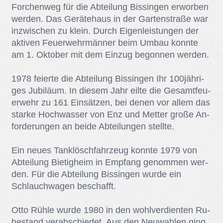
For­chen­weg für die Ab­tei­lung Bis­sin­gen er­wor­ben
wer­den. Das Ge­rä­te­haus in der Gar­ten­stra­ße war
in­zwi­schen zu klein. Durch Ei­gen­leis­tun­gen der
ak­ti­ven Feu­er­wehr­män­ner beim Um­bau konn­te
am 1. Ok­to­ber mit dem Ein­zug be­gon­nen wer­den.
1978 fei­er­te die Ab­tei­lung Bis­sin­gen Ihr 100jäh­ri­
ges Ju­bi­lä­um. In die­sem Jahr eil­te die Ge­samt­feu­
er­wehr zu 161 Ein­sät­zen, bei de­nen vor al­lem das
star­ke Hoch­was­ser von Enz und Met­ter gro­ße An­
for­de­run­gen an bei­de Ab­tei­lun­gen stell­te.
Ein neu­es Tank­lösch­fahr­zeug konn­te 1979 von
Ab­tei­lung Bie­tig­heim in Emp­fang ge­nom­men wer­
den. Für die Ab­tei­lung Bis­sin­gen wur­de ein
Schlauch­wa­gen be­schafft.
Otto Rüh­le wur­de 1980 in den wohl­ver­dien­ten Ru­
he­stand ver­ab­schie­det. Aus den Neu­wah­len ging