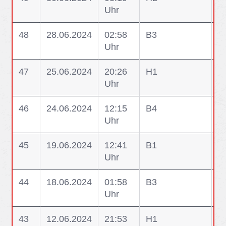
Uhr
li
48
28.06.2024
02:58
B3
B
Uhr
47
25.06.2024
20:26
H1
H1
Uhr
46
24.06.2024
12:15
B4
B
Uhr
G
45
19.06.2024
12:41
B1
B
Uhr
B
44
18.06.2024
01:58
B3
B
Uhr
M
43
12.06.2024
21:53
H1
H1