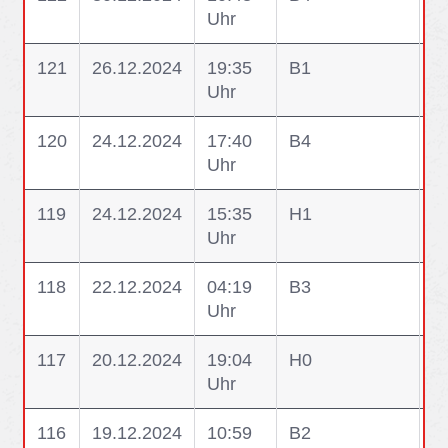
Uhr
L
121
26.12.2024
19:35
B1
B
Uhr
120
24.12.2024
17:40
B4
B
Uhr
E
119
24.12.2024
15:35
H1
H1
Uhr
G
118
22.12.2024
04:19
B3
B
Uhr
T
117
20.12.2024
19:04
H0
H
Uhr
Ke
116
19.12.2024
10:59
B2
B