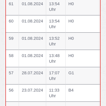
61
01.08.2024
13:54
H0
U
Uhr
G
60
01.08.2024
13:54
H0
U
Uhr
Ke
59
01.08.2024
13:52
H0
U
Uhr
58
01.08.2024
13:48
H0
H
Uhr
In
57
28.07.2024
17:07
G1
G1
Uhr
V
56
23.07.2024
11:33
B4
B
Uhr
E