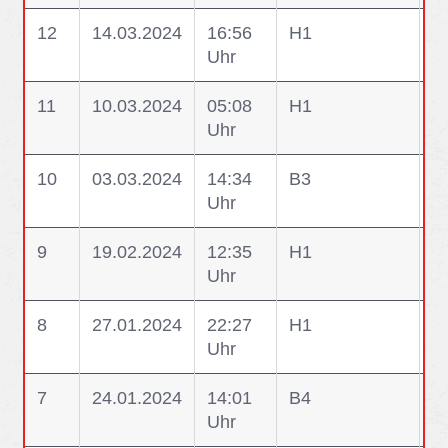
12
14.03.2024
16:56
H1
H1
Uhr
A
11
10.03.2024
05:08
H1
H1
Uhr
W
10
03.03.2024
14:34
B3
B
Uhr
9
19.02.2024
12:35
H1
H
Uhr
G
8
27.01.2024
22:27
H1
H1
Uhr
G
7
24.01.2024
14:01
B4
B
Uhr
G