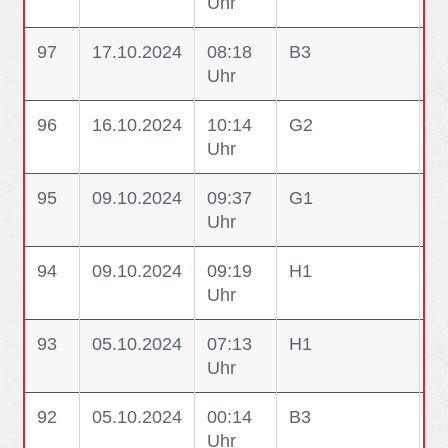
Uhr
W
97
17.10.2024
08:18
B3
B
Uhr
96
16.10.2024
10:14
G2
G2
Uhr
95
09.10.2024
09:37
G1
G1
Uhr
N
94
09.10.2024
09:19
H1
H1
Uhr
W
93
05.10.2024
07:13
H1
H1
Uhr
W
92
05.10.2024
00:14
B3
B
Uhr
F