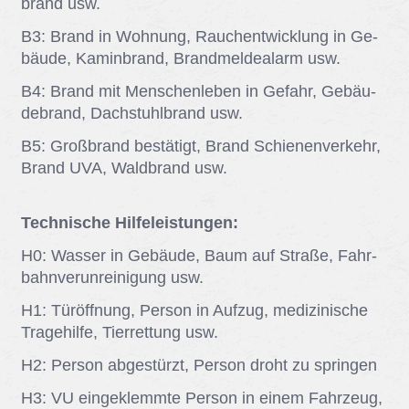
brand usw.
B3: Brand in Woh­nung, Rauch­ent­wick­lung in Ge­
bäu­de, Ka­min­brand, Brand­mel­de­alarm usw.
B4: Brand mit Men­schen­le­ben in Ge­fahr, Ge­bäu­
de­brand, Dach­stuhl­brand usw.
B5: Groß­brand be­stä­tigt, Brand Schie­nen­ver­kehr,
Brand UVA, Wald­brand usw.
Technische Hilfeleistungen:
H0: Was­ser in Ge­bäu­de, Baum auf Stra­ße, Fahr­
bahn­ver­un­rei­ni­gung usw.
H1: Tür­öff­nung, Per­son in Auf­zug, me­di­zi­ni­sche
Tra­ge­hil­fe, Tier­ret­tung usw.
H2: Per­son ab­ge­stürzt, Per­son droht zu sprin­gen
H3: VU ein­ge­klemm­te Per­son in ei­nem Fahr­zeug,