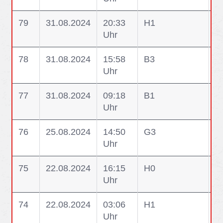
79
31.08.2024
20:33
H1
H
Uhr
G
78
31.08.2024
15:58
B3
B
Uhr
E
77
31.08.2024
09:18
B1
B
Uhr
U
76
25.08.2024
14:50
G3
G
Uhr
F
75
22.08.2024
16:15
H0
H
Uhr
Ei
74
22.08.2024
03:06
H1
H
Uhr
G