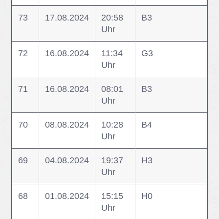
73
17.08.2024
20:58
B3
B
Uhr
72
16.08.2024
11:34
G3
G
Uhr
71
16.08.2024
08:01
B3
B
Uhr
70
08.08.2024
10:28
B4
B
Uhr
69
04.08.2024
19:37
H3
H
Uhr
68
01.08.2024
15:15
H0
U
Uhr