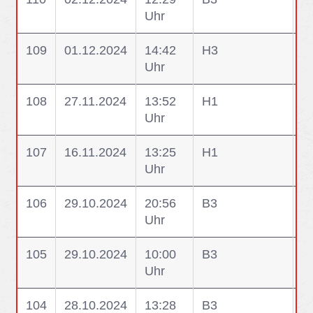
Uhr
109
01.12.2024
14:42
H3
H3
Uhr
S
108
27.11.2024
13:52
H1
H1
Uhr
W
107
16.11.2024
13:25
H1
H1
Uhr
G
106
29.10.2024
20:56
B3
B
Uhr
M
105
29.10.2024
10:00
B3
B
Uhr
104
28.10.2024
13:28
B3
B