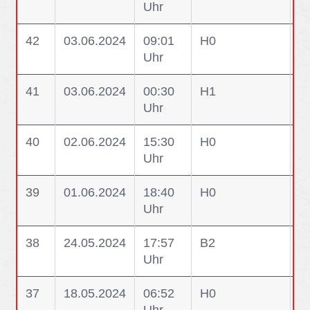
Uhr
A
42
03.06.2024
09:01
H0
S
Uhr
41
03.06.2024
00:30
H1
H1
Uhr
W
40
02.06.2024
15:30
H0
H
Uhr
39
01.06.2024
18:40
H0
Ü
Uhr
38
24.05.2024
17:57
B2
B
Uhr
37
18.05.2024
06:52
H0
H