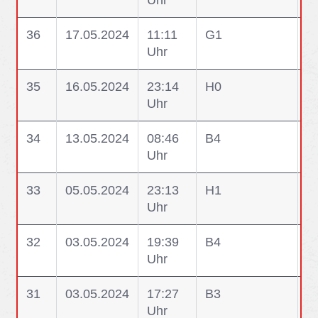
Uhr
V
36
17.05.2024
11:11
G1
G1
Uhr
N
35
16.05.2024
23:14
H0
H
Uhr
V
34
13.05.2024
08:46
B4
B
Uhr
33
05.05.2024
23:13
H1
H
Uhr
32
03.05.2024
19:39
B4
B
Uhr
31
03.05.2024
17:27
B3
B
Uhr