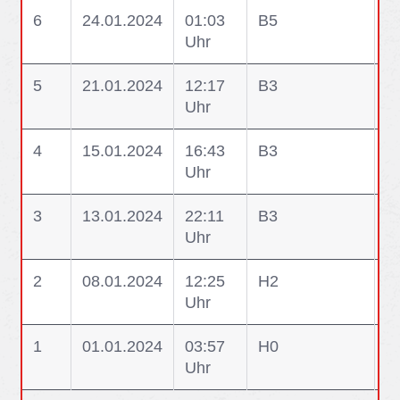
6
24.01.2024
01:03
B5
B
Uhr
5
21.01.2024
12:17
B3
B
Uhr
4
15.01.2024
16:43
B3
B
Uhr
3
13.01.2024
22:11
B3
B
Uhr
2
08.01.2024
12:25
H2
H2
Uhr
a
1
01.01.2024
03:57
H0
H0
Uhr