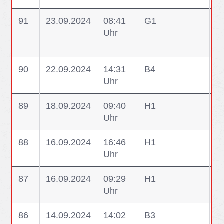
91
23.09.2024
08:41
G1
G
Uhr
G
90
22.09.2024
14:31
B4
B
Uhr
i
89
18.09.2024
09:40
H1
H1
Uhr
88
16.09.2024
16:46
H1
H1
Uhr
A
87
16.09.2024
09:29
H1
H1
Uhr
W
86
14.09.2024
14:02
B3
B