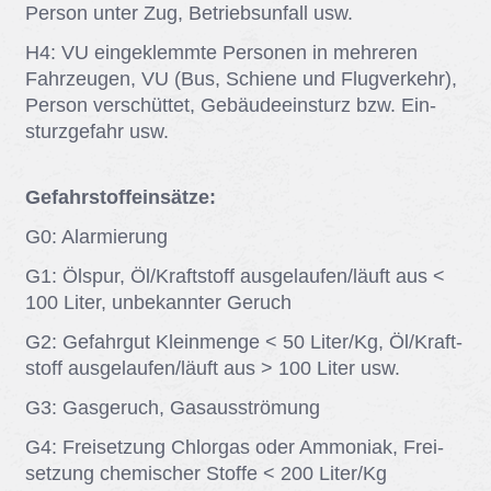
Per­son un­ter Zug, Be­triebs­un­fall usw.
H4: VU ein­ge­klemm­te Per­so­nen in meh­re­ren
Fahr­zeu­gen, VU (Bus, Schie­ne und Flug­ver­kehr),
Per­son ver­schüt­tet, Ge­bäu­de­ein­sturz bzw. Ein­
sturz­ge­fahr usw.
Gefahrstoffeinsätze:
G0: Alar­mie­rung
G1: Ölspur, Öl/​Kraft­stoff aus­ge­lau­fen/​läuft aus <
100 Li­ter, un­be­kann­ter Ge­ruch
G2: Ge­fahr­gut Klein­men­ge < 50 Li­ter/​Kg, Öl/​Kraft­
stoff aus­ge­lau­fen/​läuft aus > 100 Li­ter usw.
G3: Gas­ge­ruch, Gas­aus­strö­mung
G4: Frei­set­zung Chlor­gas oder Am­mo­ni­ak, Frei­
set­zung che­mi­scher Stof­fe < 200 Li­ter/​Kg