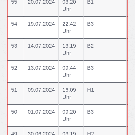
55
20.07.2024
03:20
B1
B
Uhr
M
54
19.07.2024
22:42
B3
B
Uhr
L
53
14.07.2024
13:19
B2
B
Uhr
B
52
13.07.2024
09:44
B3
B
Uhr
51
09.07.2024
16:09
H1
H
Uhr
f
50
01.07.2024
09:20
B3
B
Uhr
W
49
30.06.2024
03:19
H2
H