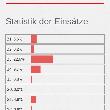
Sta­tis­tik der Ein­sät­ze
B1: 5.6%
B2: 3.2%
B3: 22.6%
B4: 9.7%
B5: 0.8%
G0: 0.0%
G1: 4.8%
G2: 0.8%