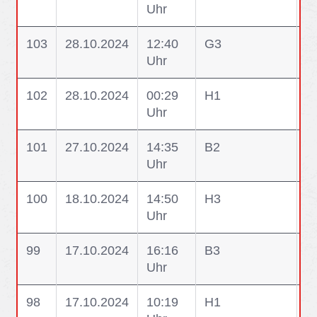
Uhr
M
103
28.10.2024
12:40
G3
G
Uhr
W
102
28.10.2024
00:29
H1
H1
Uhr
G
101
27.10.2024
14:35
B2
B
Uhr
B
100
18.10.2024
14:50
H3
H3
Uhr
P
99
17.10.2024
16:16
B3
B
Uhr
98
17.10.2024
10:19
H1
H1