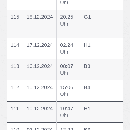
Uhr
115
18.12.2024
20:25
G1
G
Uhr
u
V
114
17.12.2024
02:24
H1
H
Uhr
e
113
16.12.2024
08:07
B3
B
Uhr
112
10.12.2024
15:06
B4
B
Uhr
111
10.12.2024
10:47
H1
H1
Uhr
W
110
02.12.2024
12:29
B3
B