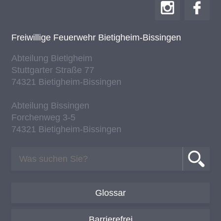
Frei­wil­li­ge Feu­er­wehr Bie­tig­heim-Bis­sin­gen
Ab­tei­lung Bie­tig­heim
Stutt­gar­ter Stra­ße 77
74321 Bie­tig­heim-Bis­sin­gen
Ab­tei­lung Bis­sin­gen
For­chen­weg 3-5
74321 Bie­tig­heim-Bis­sin­gen
Glossar
Barrierefrei