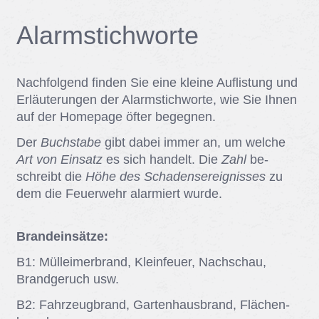
Alarm­stich­wor­te
Nach­fol­gend fin­den Sie eine klei­ne Auf­lis­tung und
Er­läu­te­run­gen der Alarm­stich­wor­te, wie Sie Ih­nen
auf der Home­page öf­ter be­geg­nen.
Der
Buchstabe
gibt da­bei im­mer an, um wel­che
Art von Einsatz
es sich han­delt. Die
Zahl
be­
schreibt die
Höhe des Schadensereignisses
zu
dem die Feu­er­wehr alar­miert wur­de.
Brandeinsätze:
B1: Müll­ei­mer­brand, Klein­feu­er, Nach­schau,
Brand­ge­ruch usw.
B2: Fahr­zeug­brand, Gar­ten­haus­brand, Flä­chen­