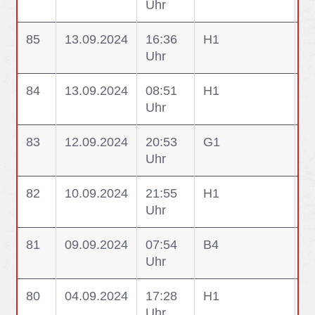
Uhr
85
13.09.2024
16:36
H1
H1
Uhr
Z
84
13.09.2024
08:51
H1
H1
Uhr
W
83
12.09.2024
20:53
G1
G1
Uhr
82
10.09.2024
21:55
H1
H1
Uhr
N
81
09.09.2024
07:54
B4
B
Uhr
80
04.09.2024
17:28
H1
H
Uhr
e