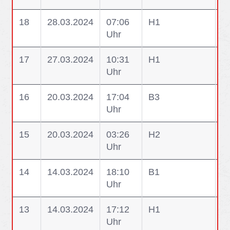
18
28.03.2024
07:06
H1
H1
Uhr
W
17
27.03.2024
10:31
H1
H1
Uhr
W
16
20.03.2024
17:04
B3
B
Uhr
M
15
20.03.2024
03:26
H2
H2
Uhr
>
14
14.03.2024
18:10
B1
B
Uhr
13
14.03.2024
17:12
H1
H
Uhr