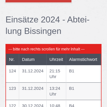
Ein­sät­ze 2024 - Ab­tei­
lung Bis­sin­gen
Nr.
Datum
Uhrzeit
Alarmstichwort
K
124
31.12.2024
21:15
B1
B
Uhr
K
123
31.12.2024
13:24
B1
B
Uhr
(
122
30.12.2024
10:48
B4
B