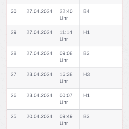
30
27.04.2024
22:40
B4
B
Uhr
i
29
27.04.2024
11:14
H1
H1
Uhr
28
27.04.2024
09:08
B3
B
Uhr
27
23.04.2024
16:38
H3
H
Uhr
26
23.04.2024
00:07
H1
H
Uhr
G
25
20.04.2024
09:49
B3
B
Uhr