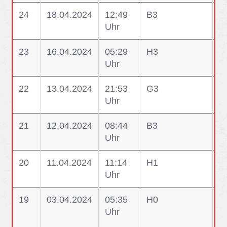
24
18.04.2024
12:49
B3
B
Uhr
u
23
16.04.2024
05:29
H3
H3
Uhr
P
22
13.04.2024
21:53
G3
G
Uhr
G
21
12.04.2024
08:44
B3
B
Uhr
20
11.04.2024
11:14
H1
H1
Uhr
W
19
03.04.2024
05:35
H0
H
Uhr
V
F