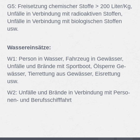
G5: Frei­set­zung che­mi­scher Stof­fe > 200 Li­ter/​Kg,
Un­fäl­le in Ver­bin­dung mit ra­dio­ak­ti­ven Stof­fen,
Un­fäl­le in Ver­bin­dung mit bio­lo­gi­schen Stof­fen
usw.
Wassereinsätze:
W1: Per­son in Was­ser, Fahr­zeug in Ge­wäs­ser,
Un­fäl­le und Brän­de mit Sport­boot, Ölsper­re Ge­
wäs­ser, Tier­ret­tung aus Ge­wäs­ser, Eis­ret­tung
usw.
W2: Un­fäl­le und Brän­de in Ver­bin­dung mit Per­so­
nen- und Be­rufs­schiff­fahrt