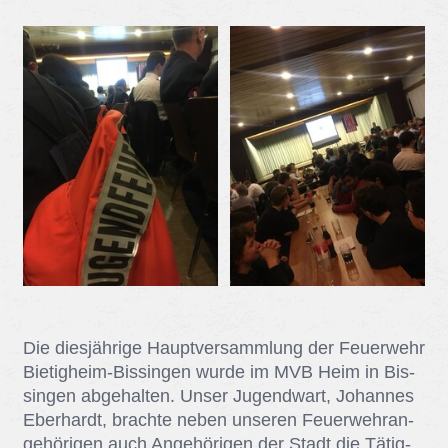
Die dies­jäh­ri­ge Haupt­ver­samm­lung der Feu­er­wehr
Bie­tig­heim-Bis­sin­gen wur­de im MVB Heim in Bis­
sin­gen ab­ge­hal­ten. Un­ser Ju­gend­wart, Jo­han­nes
Eber­hardt, brach­te ne­ben un­se­ren Feu­er­wehr­an­
ge­hö­ri­gen auch An­ge­hö­ri­gen der Stadt die Tä­tig­