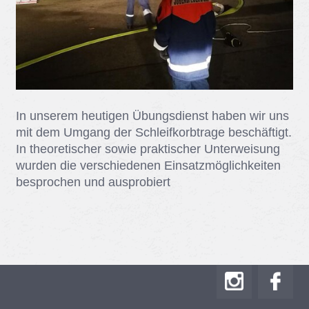
In un­se­rem heu­ti­gen Übungs­dienst ha­ben wir uns
mit dem Um­gang der Schleif­korb­tra­ge be­schäf­tigt.
In theo­re­ti­scher so­wie prak­ti­scher Un­ter­wei­sung
wur­den die ver­schie­de­nen Ein­satz­mög­lich­kei­ten
be­spro­chen und aus­pro­biert