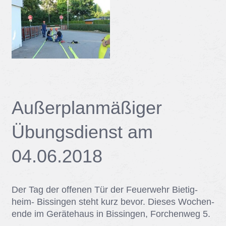
Au­ßer­plan­mä­ßi­ger
Übungs­dienst am
04.06.2018
Der Tag der of­fe­nen Tür der Feu­er­wehr Bie­tig­
heim- Bis­sin­gen steht kurz be­vor. Die­ses Wo­chen­
en­de im Ge­rä­te­haus in Bis­sin­gen, For­chen­weg 5.