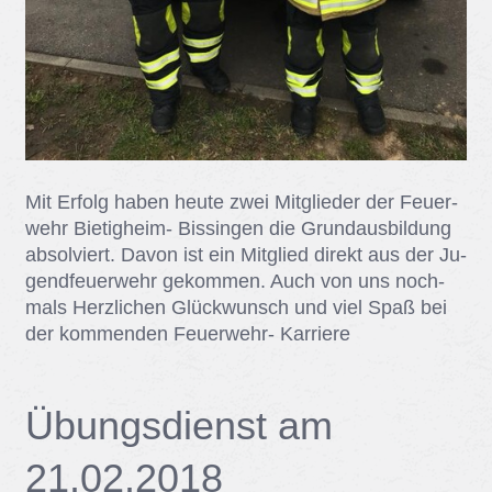
Mit Er­folg ha­ben heu­te zwei Mit­glie­der der Feu­er­
wehr Bie­tig­heim- Bis­sin­gen die Grund­aus­bil­dung
ab­sol­viert. Da­von ist ein Mit­glied di­rekt aus der Ju­
gend­feu­er­wehr ge­kom­men. Auch von uns noch­
mals Herz­li­chen Glück­wunsch und viel Spaß bei
der kom­men­den Feu­er­wehr- Kar­rie­re
Übungs­dienst am
21.02.2018