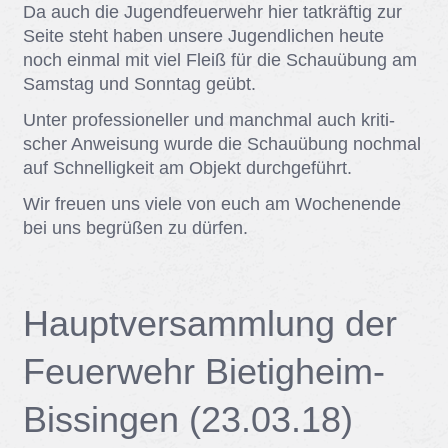
Da auch die Ju­gend­feu­er­wehr hier tat­kräf­tig zur
Sei­te steht ha­ben un­se­re Ju­gend­li­chen heu­te
noch ein­mal mit viel Fleiß für die Schau­übung am
Sams­tag und Sonn­tag ge­übt.
Un­ter pro­fes­sio­nel­ler und manch­mal auch kri­ti­
scher An­wei­sung wur­de die Schau­übung noch­mal
auf Schnel­lig­keit am Ob­jekt durch­ge­führt.
Wir freu­en uns vie­le von euch am Wo­chen­en­de
bei uns be­grü­ßen zu dür­fen.
Haupt­ver­samm­lung der
Feu­er­wehr Bie­tig­heim-
Bis­sin­gen (23.03.18)