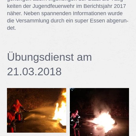
kei­ten der Ju­gend­feu­er­wehr im Be­richts­jahr 2017
nä­her. Ne­ben span­nen­den In­for­ma­tio­nen wur­de
die Ver­samm­lung durch ein su­per Es­sen ab­ge­run­
det.
Übungs­dienst am
21.03.2018