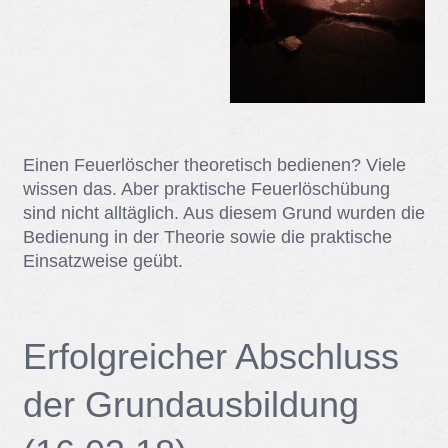
Ei­nen Feu­er­lö­scher theo­re­tisch be­die­nen? Vie­le
wis­sen das. Aber prak­ti­sche Feu­er­lö­sch­übung
sind nicht all­täg­lich. Aus die­sem Grund wur­den die
Be­die­nung in der Theo­rie so­wie die prak­ti­sche
Ein­satz­wei­se ge­übt.
Er­folg­rei­cher Ab­schluss
der Grund­aus­bil­dung