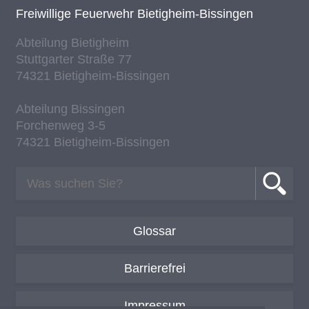
Frei­wil­li­ge Feu­er­wehr Bie­tig­heim-Bis­sin­gen
Ab­tei­lung Bie­tig­heim
Stutt­gar­ter Stra­ße 77
74321 Bie­tig­heim-Bis­sin­gen
Ab­tei­lung Bis­sin­gen
For­chen­weg 3-5
74321 Bie­tig­heim-Bis­sin­gen
Glossar
Barrierefrei
Impressum