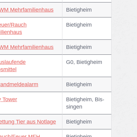
RWM Mehrfamilienhaus
Bie­tig­heim
euer/Rauch
Bie­tig­heim
ilienhaus
RWM Mehrfamilienhaus
Bie­tig­heim
uslaufende
G0, Bie­tig­heim
smittel
randmeldealarm
Bie­tig­heim
y Tower
Bie­tig­heim, Bis­
sin­gen
ettung Tier aus Notlage
Bie­tig­heim
Rauch/Feuer MFH
Bie­tig­heim