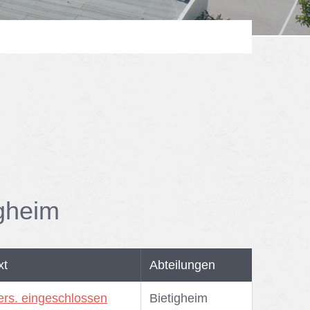
ig­heim
xt
Abteilungen
ers. eingeschlossen
Bie­tig­heim