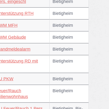
ers. eingeschl
Bie­tig­heim
nterstützung RTH
Bie­tig­heim
RWM MFH
Bie­tig­heim
RWM Gebäude
Bie­tig­heim
randmeldealarm
Bie­tig­heim
nterstützung RD mit
Bie­tig­heim
VU PKW
Bie­tig­heim
euer/Rauch
Bie­tig­heim
ilienwohnhaus
U Feuer/Rauch 1 Pers.
Bie­tig­heim, Bis­