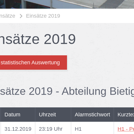
nsätze
Einsätze 2019
n­sät­ze 2019
 statistischen Auswertung
­sät­ze 2019 - Ab­tei­lung Bie­t
Datum
Uhrzeit
Alarmstichwort
Kurzte
31.12.2019
23:19 Uhr
H1
H1 - P