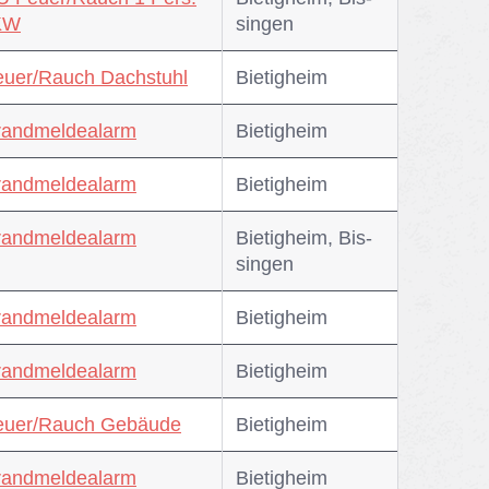
PKW
sin­gen
euer/Rauch Dachstuhl
Bie­tig­heim
randmeldealarm
Bie­tig­heim
randmeldealarm
Bie­tig­heim
randmeldealarm
Bie­tig­heim, Bis­
sin­gen
randmeldealarm
Bie­tig­heim
randmeldealarm
Bie­tig­heim
Feuer/Rauch Gebäude
Bie­tig­heim
randmeldealarm
Bie­tig­heim