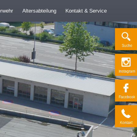
erwehr
Altersabteilung
Kontakt & Service
Su­che
Ins­ta­gram
Face­book
Kon­takt