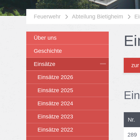
Feuerwehr
Abteilung Bietigheim
Ei
Ei
Über uns
Geschichte
Einsätze
zur
Einsätze 2026
Einsätze 2025
Ein
Einsätze 2024
Einsätze 2023
Nr.
Einsätze 2022
289