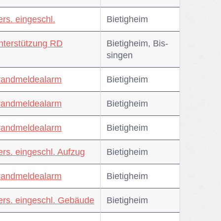
ers. eingeschl.
Bie­tig­heim
nterstützung RD
Bie­tig­heim, Bis­
sin­gen
randmeldealarm
Bie­tig­heim
randmeldealarm
Bie­tig­heim
randmeldealarm
Bie­tig­heim
ers. eingeschl. Aufzug
Bie­tig­heim
randmeldealarm
Bie­tig­heim
ers. eingeschl. Gebäude
Bie­tig­heim