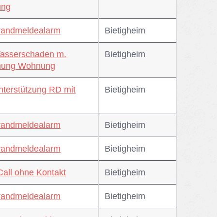
ng
randmeldealarm
Bie­tig­heim
asserschaden m.
Bie­tig­heim
fnung Wohnung
nterstützung RD mit
Bie­tig­heim
randmeldealarm
Bie­tig­heim
randmeldealarm
Bie­tig­heim
Call ohne Kontakt
Bie­tig­heim
randmeldealarm
Bie­tig­heim