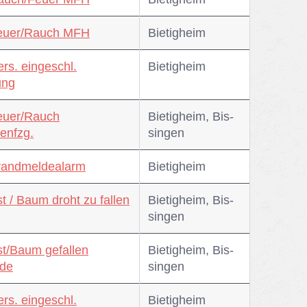
Feuer/Rauch MFH
Bie­tig­heim
ers. eingeschl.
Bie­tig­heim
ng
euer/Rauch
Bie­tig­heim, Bis­
enfzg.
sin­gen
randmeldealarm
Bie­tig­heim
st / Baum droht zu fallen
Bie­tig­heim, Bis­
sin­gen
st/Baum gefallen
Bie­tig­heim, Bis­
de
sin­gen
ers. eingeschl.
Bie­tig­heim