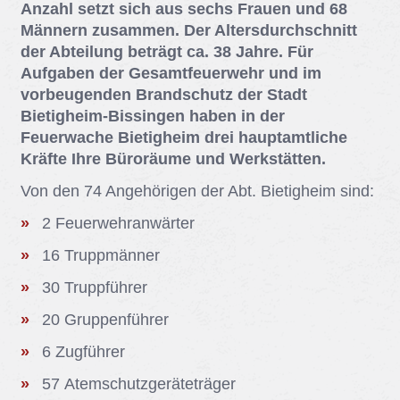
Anzahl setzt sich aus sechs Frauen und 68
Männern zusammen. Der Altersdurchschnitt
der Abteilung beträgt ca. 38 Jahre. Für
Aufgaben der Gesamtfeuerwehr und im
vorbeugenden Brandschutz der Stadt
Bietigheim-Bissingen haben in der
Feuerwache Bietigheim drei hauptamtliche
Kräfte Ihre Büroräume und Werkstätten.
Von den 74 An­ge­hö­ri­gen der Abt. Bie­tig­heim sind:
2 Feu­er­wehr­an­wär­ter
16 Trupp­män­ner
30 Trupp­füh­rer
20 Grup­pen­füh­rer
6 Zug­füh­rer
57 Atem­schutz­ge­rä­te­trä­ger