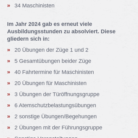
34 Ma­schi­nis­ten
Im Jahr 2024 gab es erneut viele
Ausbildungsstunden zu absolviert. Diese
gliedern sich in:
20 Übun­gen der Züge 1 und 2
5 Ge­samt­übun­gen bei­der Züge
40 Fahr­ter­mi­ne für Ma­schi­nis­ten
20 Übun­gen für Ma­schi­nis­ten
3 Übun­gen der Tür­öff­nungs­grup­pe
6 Atem­schutz­be­las­tungs­übun­gen
2 sons­ti­ge Übun­gen/​Be­ge­hun­gen
2 Übun­gen mit der Füh­rungs­grup­pe