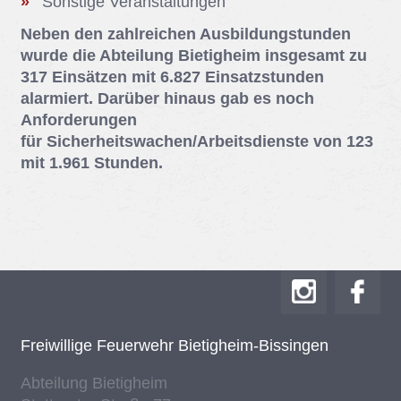
Sons­ti­ge Ver­an­stal­tun­gen
Neben den zahlreichen Ausbildungstunden
wurde die Abteilung Bietigheim insgesamt zu
317 Einsätzen mit 6.827 Einsatzstunden
alarmiert. Darüber hinaus gab es noch
Anforderungen
für Sicherheitswachen/Arbeitsdienste von 123
mit 1.961 Stunden.
Frei­wil­li­ge Feu­er­wehr Bie­tig­heim-Bis­sin­gen
Ab­tei­lung Bie­tig­heim