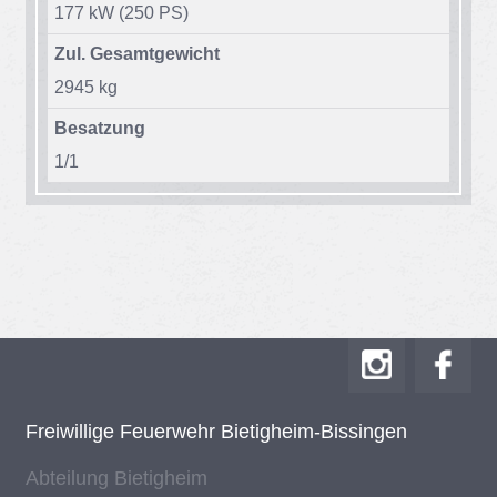
177 kW (250 PS)
Zul. Gesamtgewicht
2945 kg
Besatzung
1/​1
Frei­wil­li­ge Feu­er­wehr Bie­tig­heim-Bis­sin­gen
Ab­tei­lung Bie­tig­heim