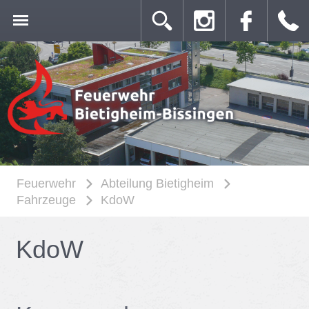
Feuerwehr
Abteilung Bietigheim
Fahrzeuge
KdoW
KdoW