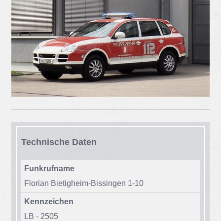
Tech­ni­sche Da­ten
Funkrufname
Flo­ri­an Bie­tig­heim-Bis­sin­gen 1-10
Kennzeichen
LB - 2505