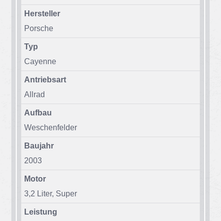
Hersteller
Por­sche
Typ
Ca­yenne
Antriebsart
All­rad
Aufbau
We­schen­fel­der
Baujahr
2003
Motor
3,2 Li­ter, Su­per
Leistung