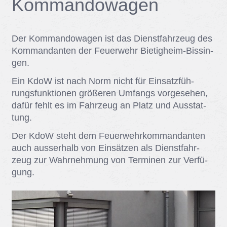
Kom­man­do­wa­gen
Der Kom­man­do­wa­gen ist das Dienst­fahr­zeug des
Kom­man­dan­ten der Feu­er­wehr Bie­tig­heim-Bis­sin­
gen.
Ein KdoW ist nach Norm nicht für Ein­satz­füh­
rungs­funk­tio­nen grö­ße­ren Um­fangs vor­ge­se­hen,
da­für fehlt es im Fahr­zeug an Platz und Aus­stat­
tung.
Der KdoW steht dem Feu­er­wehr­kom­man­dan­ten
auch aus­ser­halb von Ein­sät­zen als Dienst­fahr­
zeug zur Wahr­neh­mung von Ter­mi­nen zur Ver­fü­
gung.