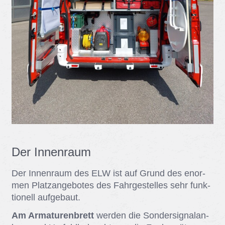
Der In­nen­raum
Der In­nen­raum des ELW ist auf Grund des enor­
men Platz­an­ge­bo­tes des Fahr­ge­stel­les sehr funk­
tio­nell auf­ge­baut.
Am Armaturenbrett
wer­den die Son­der­si­gnal­an­