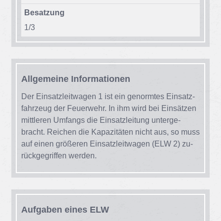
Besatzung
1/​3
All­ge­mei­ne In­for­ma­tio­nen
Der Ein­satz­leit­wa­gen 1 ist ein ge­norm­tes Ein­satz­
fahr­zeug der Feu­er­wehr. In ihm wird bei Ein­sät­zen
mitt­le­ren Um­fangs die Ein­satz­lei­tung un­ter­ge­
bracht. Rei­chen die Ka­pa­zi­tä­ten nicht aus, so muss
auf ei­nen grö­ße­ren Ein­satz­leit­wa­gen (ELW 2) zu­
rück­ge­grif­fen wer­den.
Auf­ga­ben ei­nes ELW