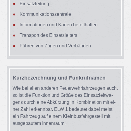
Ein­satz­lei­tung
Kom­mu­ni­ka­ti­ons­zen­tra­le
In­for­ma­tio­nen und Kar­ten be­reit­hal­ten
Trans­port des Ein­satz­lei­ters
Füh­ren von Zü­gen und Ver­bän­den
Kurz­be­zeich­nung und Funk­ruf­na­men
Wie bei al­len an­de­ren Feu­er­wehr­fahr­zeu­gen auch,
so ist die Funk­ti­on und Grö­ße des Ein­satz­leit­wa­
gens durch eine Ab­kür­zung in Kom­bi­na­ti­on mit ei­
ner Zahl er­kenn­bar. ELW 1 be­deu­tet da­bei meist
ein Fahr­zeug auf ei­nem Klein­bus­fahr­ge­stell mit
aus­ge­bau­tem In­nen­raum.