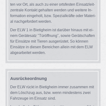
ten vor Ort, als auch zu ei­ner orts­fes­ten Ein­satz­leit­
zen­tra­le Kon­takt ge­hal­ten wer­den und wei­te­re In­
for­ma­ti­on ein­ge­holt, bzw. Spe­zi­al­kräf­te oder Ma­te­ri­
al nach­ge­for­dert wer­den.
Der ELW 1 in Bie­tig­heim ist dar­über hin­aus mit ei­
nem Ge­rä­te­satz "Tür­öff­nung", so­wie Ge­rät­schaf­ten
für Ein­sät­ze mit Tie­ren aus­ge­rüs­tet. So kön­nen
Ein­sät­ze in die­sen Be­rei­chen al­lein mit dem ELW
ab­ge­ar­bei­tet wer­den.
Aus­rü­cke­ord­nung
Der ELW rückt in Bie­tig­heim im­mer zu­sam­men mit
dem Lösch­zug aus, bzw. wenn min­des­tens zwei
Fahr­zeu­ge im Ein­satz sind.