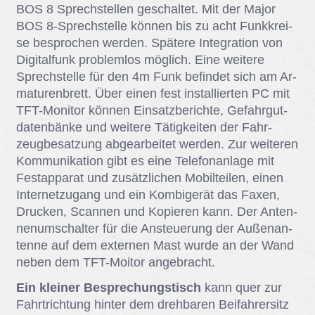
BOS 8 Sprech­stel­len ge­schal­tet. Mit der Ma­jor
BOS 8-Sprech­stel­le kön­nen bis zu acht Funk­krei­
se be­spro­chen wer­den. Spä­te­re In­te­gra­ti­on von
Di­gi­tal­funk pro­blem­los mög­lich. Eine wei­te­re
Sprech­stel­le für den 4m Funk be­fin­det sich am Ar­
ma­tu­ren­brett. Über ei­nen fest in­stal­lier­ten PC mit
TFT-Mo­ni­tor kön­nen Ein­satz­be­rich­te, Ge­fahr­gut­
da­ten­bän­ke und wei­te­re Tä­tig­kei­ten der Fahr­
zeug­be­sat­zung ab­ge­ar­bei­tet wer­den. Zur wei­te­ren
Kom­mu­ni­ka­ti­on gibt es eine Te­le­fon­an­la­ge mit
Fest­ap­pa­rat und zu­sätz­li­chen Mo­bil­tei­len, ei­nen
In­ter­net­zu­gang und ein Kom­bi­ge­rät das Fa­xen,
Dru­cken, Scan­nen und Ko­pie­ren kann. Der An­ten­
nen­um­schal­ter für die An­steue­rung der Au­ßen­an­
ten­ne auf dem ex­ter­nen Mast wur­de an der Wand
ne­ben dem TFT-Moi­tor an­ge­bracht.
Ein kleiner Besprechungstisch
kann quer zur
Fahrt­rich­tung hin­ter dem dreh­ba­ren Bei­fah­rer­sitz