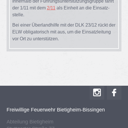
In­ner­halb der Füh­rungs­un­ter­stüt­zungs­grup­pe fährt
der 1/​11 mit dem
2/11
als Ein­heit an die Ein­satz­
stel­le.
Bei ei­ner Über­land­hil­fe mit der DLK 23/​12 rückt der
ELW ob­li­ga­to­risch mit aus, um die Ein­satz­lei­tung
vor Ort zu un­ter­stüt­zen.
Frei­wil­li­ge Feu­er­wehr Bie­tig­heim-Bis­sin­gen
Ab­tei­lung Bie­tig­heim