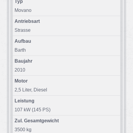
Typ
Mo­va­no
Antriebsart
Stras­se
Aufbau
Barth
Baujahr
2010
Motor
2,5 Li­ter, Die­sel
Leistung
107 kW (145 PS)
Zul. Gesamtgewicht
3500 kg