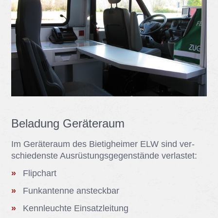
Be­la­dung Ge­rä­te­raum
Im Ge­rä­te­raum des Bie­tig­hei­mer ELW sind ver­
schie­dens­te Aus­rüs­tungs­ge­gen­stän­de ver­las­tet:
Flip­chart
Funk­an­ten­ne an­steck­bar
Kenn­leuch­te Ein­satz­lei­tung