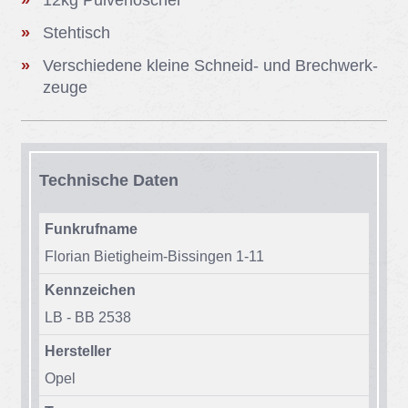
Steh­tisch
Ver­schie­de­ne klei­ne Schneid- und Brech­werk­
zeu­ge
Tech­ni­sche Da­ten
Funkrufname
Flo­ri­an Bie­tig­heim-Bis­sin­gen 1-11
Kennzeichen
LB - BB 2538
Hersteller
Opel