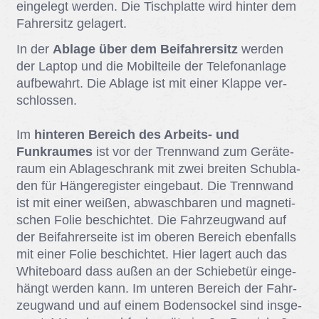
ein­ge­legt wer­den. Die Tisch­plat­te wird hin­ter dem
Fah­rer­sitz ge­la­gert.
In der
Ablage über dem Beifahrersitz
wer­den
der Lap­top und die Mo­bil­tei­le der Te­le­fon­an­la­ge
auf­be­wahrt. Die Ab­la­ge ist mit ei­ner Klap­pe ver­
schlos­sen.
Im
hinteren Bereich des Arbeits- und
Funkraumes
ist vor der Trenn­wand zum Ge­rä­te­
raum ein Ab­la­ge­schrank mit zwei brei­ten Schub­la­
den für Hän­ge­re­gis­ter ein­ge­baut. Die Trenn­wand
ist mit ei­ner wei­ßen, ab­wasch­ba­ren und ma­gne­ti­
schen Fo­lie be­schich­tet. Die Fahr­zeug­wand auf
der Bei­fah­rer­sei­te ist im obe­ren Be­reich eben­falls
mit ei­ner Fo­lie be­schich­tet. Hier la­gert auch das
Whi­te­board dass au­ßen an der Schie­be­tür ein­ge­
hängt wer­den kann. Im un­te­ren Be­reich der Fahr­
zeug­wand und auf ei­nem Bo­den­so­ckel sind ins­ge­