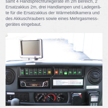
samt 4 Hand­sprech­funk­ge­rä­te im 2m Be­reich, 2
Er­satz­ak­kus 2m, drei Hand­lam­pen und La­de­ge­rä­
te für die Er­satz­ak­kus der Wär­me­bild­ka­me­ra und
des Ak­ku­schrau­bers so­wie ei­nes Mehr­gas­mess­
ge­rä­tes ein­ge­baut.