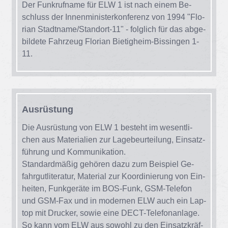
Der Funk­ruf­na­me für ELW 1 ist nach ei­nem Be­
schluss der In­nen­mi­nis­ter­kon­fe­renz von 1994 "Flo­
ri­an Stadt­na­me/​Stand­ort-11" - folg­lich für das ab­ge­
bil­de­te Fahr­zeug Flo­ri­an Bie­tig­heim-Bis­sin­gen 1-
11.
Aus­rüs­tung
Die Aus­rüs­tung von ELW 1 be­steht im we­sent­li­
chen aus Ma­te­ria­li­en zur La­ge­be­ur­tei­lung, Ein­satz­
füh­rung und Kom­mu­ni­ka­ti­on.
Stan­dard­mä­ßig ge­hö­ren dazu zum Bei­spiel Ge­
fahr­gut­li­te­ra­tur, Ma­te­ri­al zur Ko­or­di­nie­rung von Ein­
hei­ten, Funk­ge­rä­te im BOS-Funk, GSM-Te­le­fon
und GSM-Fax und in mo­der­nen ELW auch ein Lap­
top mit Dru­cker, so­wie eine DECT-Te­le­fon­an­la­ge.
So kann vom ELW aus so­wohl zu den Ein­satz­kräf­