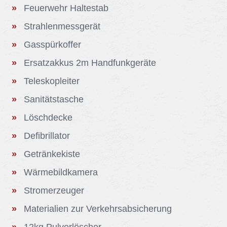
Feu­er­wehr Hal­testab
Strah­len­mess­ge­rät
Gas­s­pür­kof­fer
Er­satz­ak­kus 2m Hand­funk­ge­rä­te
Te­le­skop­lei­ter
Sa­ni­täts­ta­sche
Lösch­de­cke
De­fi­bril­la­tor
Ge­trän­ke­kis­te
Wär­me­bild­ka­me­ra
Strom­er­zeu­ger
Ma­te­ria­li­en zur Ver­kehrs­ab­si­che­rung
12kg Pul­ver­lö­scher