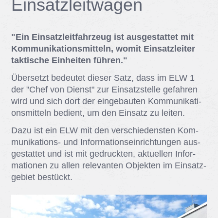
Ein­satz­leit­wa­gen
"Ein Einsatzleitfahrzeug ist ausgestattet mit
Kommunikationsmitteln, womit Einsatzleiter
taktische Einheiten führen."
Über­setzt be­deu­tet die­ser Satz, dass im ELW 1
der "Chef von Dienst" zur Ein­satz­stel­le ge­fah­ren
wird und sich dort der ein­ge­bau­ten Kom­mu­ni­ka­ti­
ons­mit­teln be­dient, um den Ein­satz zu lei­ten.
Dazu ist ein ELW mit den ver­schie­dens­ten Kom­
mu­ni­ka­ti­ons- und In­for­ma­ti­ons­ein­rich­tun­gen aus­
ge­stat­tet und ist mit ge­druck­ten, ak­tu­el­len In­for­
ma­tio­nen zu al­len re­le­van­ten Ob­jek­ten im Ein­satz­
ge­biet be­stückt.