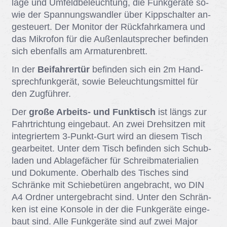
la­ge und Um­feld­be­leuch­tung, die Funk­ge­rä­te so­
wie der Span­nungs­wand­ler über Kipp­schal­ter an­
ge­steu­ert. Der Mo­ni­tor der Rück­fahr­ka­me­ra und
das Mi­kro­fon für die Au­ßen­laut­spre­cher be­fin­den
sich eben­falls am Ar­ma­tu­ren­brett.
In der
Beifahrertür
be­fin­den sich ein 2m Hand­
sprech­funk­ge­rät, so­wie Be­leuch­tungs­mit­tel für
den Zug­füh­rer.
Der
große Arbeits- und Funktisch
ist längs zur
Fahrt­rich­tung ein­ge­baut. An zwei Dreh­sit­zen mit
in­te­grier­tem 3-Punkt-Gurt wird an die­sem Tisch
ge­ar­bei­tet. Un­ter dem Tisch be­fin­den sich Schub­
la­den und Ab­la­ge­fä­cher für Schreib­ma­te­ria­li­en
und Do­ku­men­te. Ober­halb des Ti­sches sind
Schrän­ke mit Schie­be­tü­ren an­ge­bracht, wo DIN
A4 Ord­ner un­ter­ge­bracht sind. Un­ter den Schrän­
ken ist eine Kon­so­le in der die Funk­ge­rä­te ein­ge­
baut sind. Alle Funk­ge­rä­te sind auf zwei Ma­jor