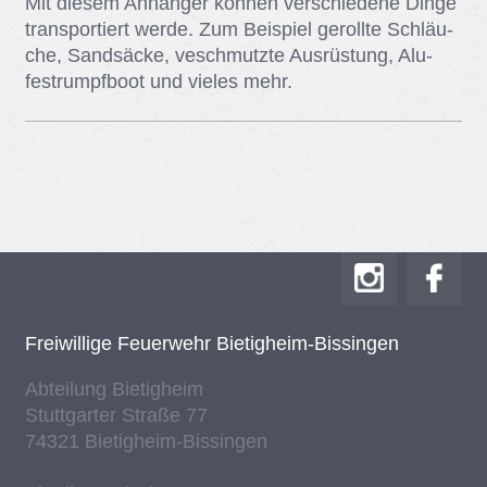
Mit die­sem An­hän­ger kön­nen ver­schie­de­ne Din­ge
trans­por­tiert wer­de. Zum Bei­spiel ge­roll­te Schläu­
che, Sand­sä­cke, ve­schmutz­te Aus­rüs­tung, Alu­
fest­rumpf­boot und vie­les mehr.
Frei­wil­li­ge Feu­er­wehr Bie­tig­heim-Bis­sin­gen
Ab­tei­lung Bie­tig­heim
Stutt­gar­ter Stra­ße 77
74321 Bie­tig­heim-Bis­sin­gen