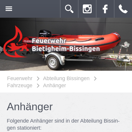
Feuerwehr
Abteilung Bissingen
Fahrzeuge
Anhänger
An­hän­ger
Fol­gen­de An­hän­ger sind in der Ab­tei­lung Bis­sin­
gen sta­tio­niert: