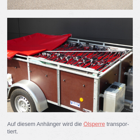
Auf die­sem An­hän­ger wird die
Ölsperre
trans­por­
tiert.