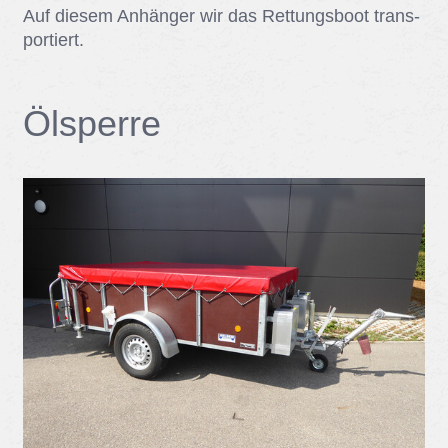
Auf die­sem An­hän­ger wir das Ret­tungs­boot trans­
por­tiert.
Ölsper­re