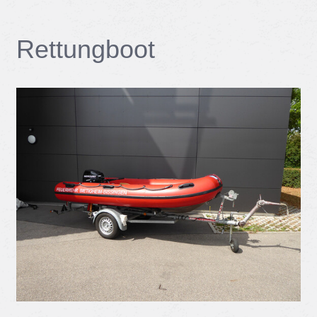
Ret­tung­boot