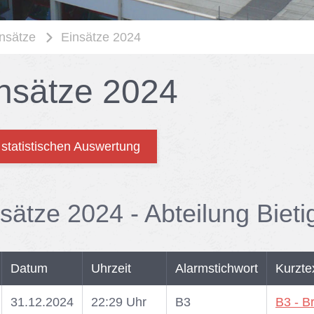
nsätze
Einsätze 2024
n­sät­ze 2024
 statistischen Auswertung
­sät­ze 2024 - Ab­tei­lung Bie­t
Datum
Uhrzeit
Alarmstichwort
Kurzte
31.12.2024
22:29 Uhr
B3
B3 - B