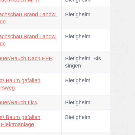
achschau Brand Landw.
Bie­tig­heim
de
achschau Brand Landw.
Bie­tig­heim
de
Feuer/Rauch Dach EFH
Bie­tig­heim, Bis­
sin­gen
st/ Baum gefallen
Bie­tig­heim
hrsweg
euer/Rauch Lkw
Bie­tig­heim
st/ Baum gefallen
Bie­tig­heim
 Elektroanlage