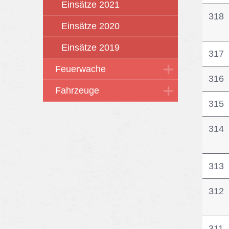
Einsätze 2021
318
Einsätze 2020
Einsätze 2019
317
Feuerwache
316
Fahrzeuge
315
314
313
312
311