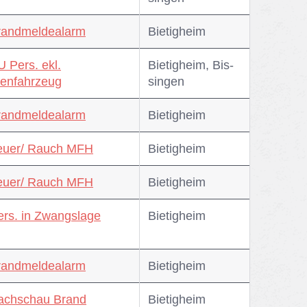
randmeldealarm
Bie­tig­heim
U Pers. ekl.
Bie­tig­heim, Bis­
enfahrzeug
sin­gen
randmeldealarm
Bie­tig­heim
euer/ Rauch MFH
Bie­tig­heim
euer/ Rauch MFH
Bie­tig­heim
ers. in Zwangslage
Bie­tig­heim
randmeldealarm
Bie­tig­heim
achschau Brand
Bie­tig­heim