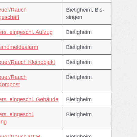
euer/Rauch
Bie­tig­heim, Bis­
eschäft
sin­gen
ers. eingeschl. Aufzug
Bie­tig­heim
randmeldealarm
Bie­tig­heim
euer/Rauch Kleinobjekt
Bie­tig­heim
euer/Rauch
Bie­tig­heim
/Kompost
ers. eingeschl. Gebäude
Bie­tig­heim
ers. eingeschl.
Bie­tig­heim
ng
Feuer/Rauch MFH
Bie­tig­heim