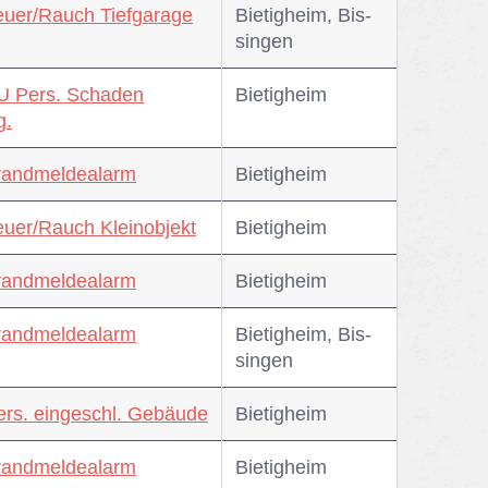
euer/Rauch Tiefgarage
Bie­tig­heim, Bis­
sin­gen
U Pers. Schaden
Bie­tig­heim
g.
randmeldealarm
Bie­tig­heim
euer/Rauch Kleinobjekt
Bie­tig­heim
randmeldealarm
Bie­tig­heim
randmeldealarm
Bie­tig­heim, Bis­
sin­gen
ers. eingeschl. Gebäude
Bie­tig­heim
randmeldealarm
Bie­tig­heim