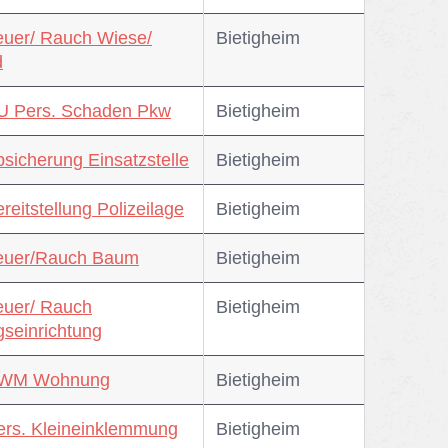
euer/ Rauch Wiese/
Bie­tig­heim
d
U Pers. Schaden Pkw
Bie­tig­heim
bsicherung Einsatzstelle
Bie­tig­heim
reitstellung Polizeilage
Bie­tig­heim
Feuer/Rauch Baum
Bie­tig­heim
euer/ Rauch
Bie­tig­heim
gseinrichtung
RWM Wohnung
Bie­tig­heim
ers. Kleineinklemmung
Bie­tig­heim