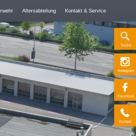
erwehr
Altersabteilung
Kontakt & Service
Su­che
Ins­ta­gram
Face­book
Kon­takt