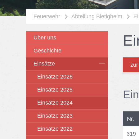
Feuerwehr
Abteilung Bietigheim
Ei
Ei
Über uns
Geschichte
Einsätze
zur
Einsätze 2026
Einsätze 2025
Ein
Einsätze 2024
Einsätze 2023
Nr.
Einsätze 2022
319