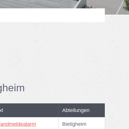
ig­heim
xt
Abteilungen
randmeldealarm
Bie­tig­heim