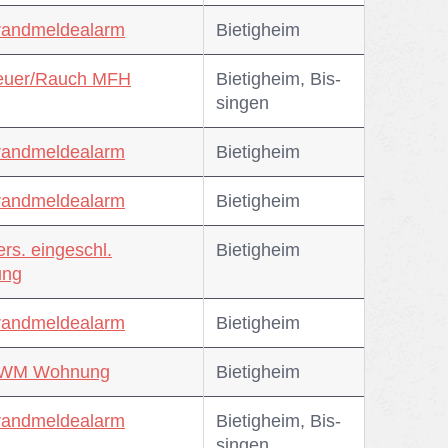
randmeldealarm
Bie­tig­heim
Feuer/Rauch MFH
Bie­tig­heim, Bis­
sin­gen
randmeldealarm
Bie­tig­heim
randmeldealarm
Bie­tig­heim
ers. eingeschl.
Bie­tig­heim
ng
randmeldealarm
Bie­tig­heim
RWM Wohnung
Bie­tig­heim
randmeldealarm
Bie­tig­heim, Bis­
sin­gen