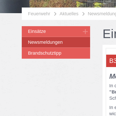
Feuerwehr
Aktuelles
Newsmeldun
Ei
Einsätze
Newsmeldungen
Brandschutztipp
B3
Mo
In 
"B
Sch
In 
wic