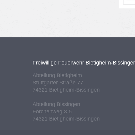
Frei­wil­li­ge Feu­er­wehr Bie­tig­heim-Bis­sin­ge
Ab­tei­lung Bie­tig­heim
Stutt­gar­ter Stra­ße 77
74321 Bie­tig­heim-Bis­sin­gen
Ab­tei­lung Bis­sin­gen
For­chen­weg 3-5
74321 Bie­tig­heim-Bis­sin­gen