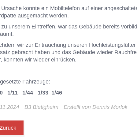
 Ur­sa­che konn­te ein Mo­bil­te­le­fon auf ei­ner an­ge­schal­te­
d­pat­te aus­ge­macht wer­den.
 zu un­se­rem Ein­tref­fen, war das Ge­bäu­de be­reits vor­bild­
räumt.
h­dem wir zur Ent­rau­chung un­se­ren Hoch­leis­tungs­lüf­ter
­satz ge­bracht ha­ben und das Ge­bäu­de wie­der Rauch­fre
, konn­ten wir wie­der ein­rü­cken.
­ge­setz­te Fahr­zeu­ge:
10 1/11 1/44 1/33 1/46
.11.2024
B3 Bie­tig­heim
Er­stellt von
Den­nis Mor­lok
Zurück