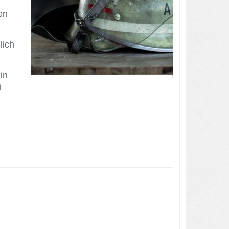
ten
lich
 in
i