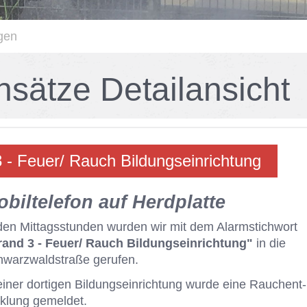
gen
n­sät­ze De­tail­an­sicht
 - Feu­er/ Rauch Bil­dungs­ein­rich­tung
­bil­te­le­fon auf Herd­plat­te
den Mit­tags­stun­den wur­den wir mit dem Alarm­stich­wort
rand 3 - Feuer/ Rauch Bildungseinrichtung"
in die
warz­wald­stra­ße ge­ru­fen.
ei­ner dor­ti­gen Bil­dungs­ein­rich­tung wur­de eine Rauch­ent­
k­lung ge­mel­det.