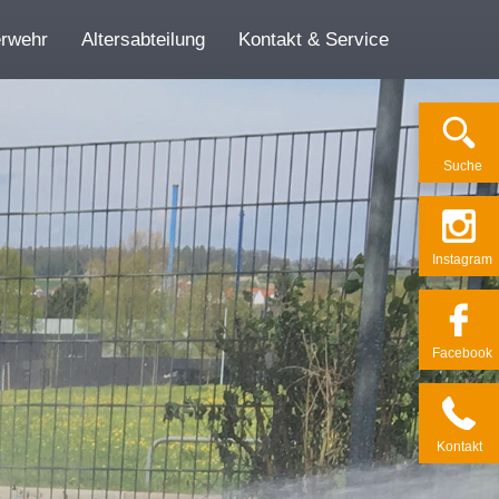
erwehr
Altersabteilung
Kontakt & Service
Su­che
Ins­ta­gram
Face­book
Kon­takt