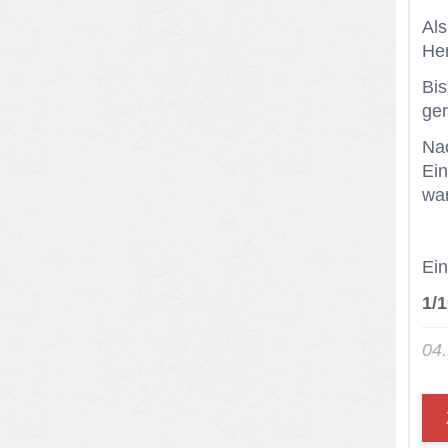
Als
Her
Bis
ge­
Nac
Ein
war
Ein
1/
04