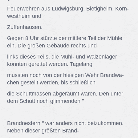
Feu­er­weh­ren aus Lud­wigs­burg, Bie­tig­heim, Korn­
west­heim und
Zu­ffen­hau­sen.
Ge­gen 8 Uhr stürz­te der mitt­le­re Teil der Müh­le
ein. Die gro­ßen Ge­bäu­de rechts und
links die­ses Teils, die Mühl- und Wal­zen­la­ger
konn­ten ge­ret­tet wer­den. Ta­ge­lang
muss­ten noch von der hie­si­gen Wehr Brand­wa­
chen ge­stellt wer­den, bis schließ­lich
die Schutt­mas­sen ab­ge­räumt wa­ren. Den un­ter
dem Schutt noch glim­men­den "
Brand­nes­tern " war an­ders nicht bei­zu­kom­men.
Ne­ben die­ser größ­ten Brand-