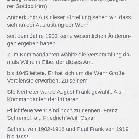
rer Gott­lob Kirn)
An­mer­kung: Aus die­ser Ein­tei­lung se­hen wir, dass
sich an der Aus­rüs­tung der Wehr
seit dem Jah­re 1903 kei­ne we­sent­li­chen Ände­run­
gen er­ge­ben ha­ben
Zum Kom­man­dan­ten wähl­te die Ver­samm­lung da­
mals Wil­helm Elbe, der die­ses Amt
bis 1945 lei­te­te. Er hat sich um die Wehr Gro­ße
Ver­diens­te er­wor­ben. Zu sei­nem
Stell­ver­tre­ter wur­de Au­gust Frank ge­wählt. Als
Kom­man­dan­ten der frü­he­ren
Pflicht­feu­er­wehr sind noch zu nen­nen: Franz
Schrempf, alt, Fried­rich Weil, Os­kar
Schmid von 1902-1918 und Paul Frank von 1919
bis 1922.