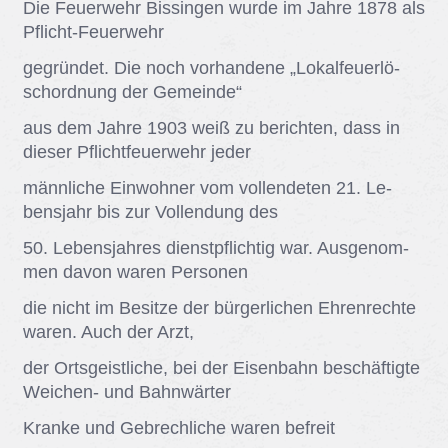
Die Feu­er­wehr Bis­sin­gen wur­de im Jah­re 1878 als
Pflicht-Feu­er­wehr
ge­grün­det. Die noch vor­han­de­ne „Lo­kal­feu­er­lö­
sch­ord­nung der Ge­mein­de“
aus dem Jah­re 1903 weiß zu be­rich­ten, dass in
die­ser Pflicht­feu­er­wehr je­der
männ­li­che Ein­woh­ner vom voll­ende­ten 21. Le­
bens­jahr bis zur Voll­endung des
50. Le­bens­jah­res dienst­pflich­tig war. Aus­ge­nom­
men da­von wa­ren Per­so­nen
die nicht im Be­sit­ze der bür­ger­li­chen Eh­ren­rech­te
wa­ren. Auch der Arzt,
der Orts­geist­li­che, bei der Ei­sen­bahn be­schäf­tig­te
Wei­chen- und Bahn­wär­ter
Kran­ke und Ge­brech­li­che wa­ren be­freit