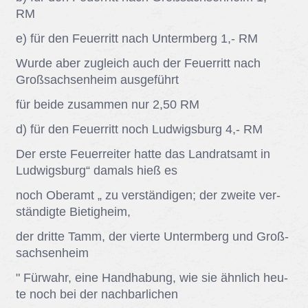
RM
e) für den Feu­er­ritt nach Un­term­berg 1,- RM
Wur­de aber zu­gleich auch der Feu­er­ritt nach
Groß­sach­sen­heim aus­ge­führt
für bei­de zu­sam­men nur 2,50 RM
d) für den Feu­er­ritt noch Lud­wigs­burg 4,- RM
Der ers­te Feu­er­rei­ter hat­te das Land­rats­amt in
Lud­wigs­burg“ da­mals hieß es
noch Ober­amt „ zu ver­stän­di­gen; der zwei­te ver­
stän­dig­te Bie­tig­heim,
der drit­te Tamm, der vier­te Un­term­berg und Groß­
sach­sen­heim
" Für­wahr, eine Hand­ha­bung, wie sie ähn­lich heu­
te noch bei der nach­bar­li­chen