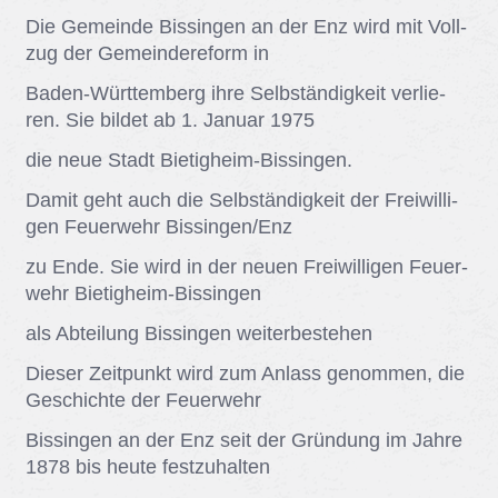
Die Ge­mein­de Bis­sin­gen an der Enz wird mit Voll­
zug der Ge­mein­de­re­form in
Ba­den-Würt­tem­berg ihre Selb­stän­dig­keit ver­lie­
ren. Sie bil­det ab 1. Ja­nu­ar 1975
die neue Stadt Bie­tig­heim-Bis­sin­gen.
Da­mit geht auch die Selb­stän­dig­keit der Frei­wil­li­
gen Feu­er­wehr Bis­sin­gen/​Enz
zu Ende. Sie wird in der neu­en Frei­wil­li­gen Feu­er­
wehr Bie­tig­heim-Bis­sin­gen
als Ab­tei­lung Bis­sin­gen wei­ter­be­ste­hen
Die­ser Zeit­punkt wird zum An­lass ge­nom­men, die
Ge­schich­te der Feu­er­wehr
Bis­sin­gen an der Enz seit der Grün­dung im Jah­re
1878 bis heu­te fest­zu­hal­ten