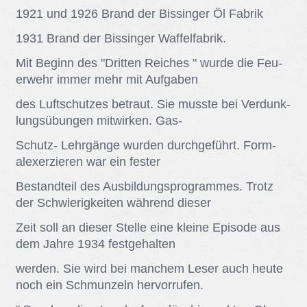
1921 und 1926 Brand der Bis­sin­ger Öl Fa­brik
1931 Brand der Bis­sin­ger Waf­fel­fa­brik.
Mit Be­ginn des "Drit­ten Rei­ches " wur­de die Feu­
er­wehr im­mer mehr mit Auf­ga­ben
des Luft­schut­zes be­traut. Sie muss­te bei Ver­dunk­
lungs­übun­gen mit­wir­ken. Gas-
Schutz- Lehr­gän­ge wur­den durch­ge­führt. For­m­
ale­x­er­zie­ren war ein fes­ter
Be­stand­teil des Aus­bil­dungs­pro­gram­mes. Trotz
der Schwie­rig­kei­ten wäh­rend die­ser
Zeit soll an die­ser Stel­le eine klei­ne Epi­so­de aus
dem Jah­re 1934 fest­ge­hal­ten
wer­den. Sie wird bei man­chem Le­ser auch heu­te
noch ein Schmun­zeln her­vor­ru­fen.