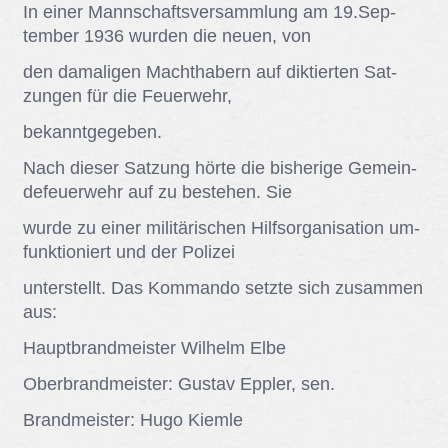
In ei­ner Mann­schafts­ver­samm­lung am 19.Sep­
tem­ber 1936 wur­den die neu­en, von
den da­ma­li­gen Macht­ha­bern auf dik­tier­ten Sat­
zun­gen für die Feu­er­wehr,
be­kannt­ge­ge­ben.
Nach die­ser Sat­zung hör­te die bis­he­ri­ge Ge­mein­
de­feu­er­wehr auf zu be­ste­hen. Sie
wur­de zu ei­ner mi­li­tä­ri­schen Hilfs­or­ga­ni­sa­ti­on um­
funk­tio­niert und der Po­li­zei
un­ter­stellt. Das Kom­man­do setz­te sich zu­sam­men
aus:
Haupt­brand­meis­ter Wil­helm Elbe
Ober­brand­meis­ter: Gus­tav Epp­ler, sen.
Brand­meis­ter: Hugo Kiem­le