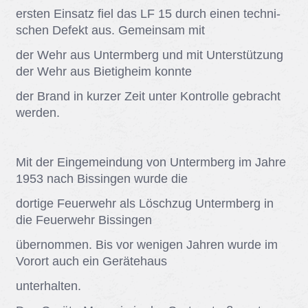
ers­ten Ein­satz fiel das LF 15 durch ei­nen tech­ni­
schen De­fekt aus. Ge­mein­sam mit
der Wehr aus Un­term­berg und mit Un­ter­stüt­zung
der Wehr aus Bie­tig­heim konn­te
der Brand in kur­zer Zeit un­ter Kon­trol­le ge­bracht
wer­den.
Mit der Ein­ge­mein­dung von Un­term­berg im Jah­re
1953 nach Bis­sin­gen wur­de die
dor­ti­ge Feu­er­wehr als Lösch­zug Un­term­berg in
die Feu­er­wehr Bis­sin­gen
über­nom­men. Bis vor we­ni­gen Jah­ren wur­de im
Vor­ort auch ein Ge­rä­te­haus
un­ter­hal­ten.