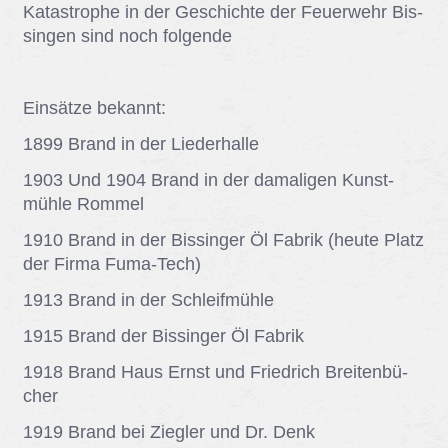
Ka­ta­stro­phe in der Ge­schich­te der Feu­er­wehr Bis­
sin­gen sind noch fol­gen­de
Ein­sät­ze be­kannt:
1899 Brand in der Lie­der­hal­le
1903 Und 1904 Brand in der da­ma­li­gen Kunst­
müh­le Rom­mel
1910 Brand in der Bis­sin­ger Öl Fa­brik (heu­te Platz
der Fir­ma Fuma-Tech)
1913 Brand in der Schleif­müh­le
1915 Brand der Bis­sin­ger Öl Fa­brik
1918 Brand Haus Ernst und Fried­rich Brei­ten­bü­
cher
1919 Brand bei Zieg­ler und Dr. Denk