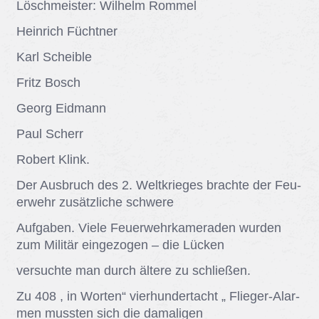
Lösch­meis­ter: Wil­helm Rom­mel
Hein­rich Fücht­ner
Karl Schei­b­le
Fritz Bosch
Ge­org Eid­mann
Paul Scherr
Ro­bert Klink.
Der Aus­bruch des 2. Welt­krie­ges brach­te der Feu­
er­wehr zu­sätz­li­che schwe­re
Auf­ga­ben. Vie­le Feu­er­wehr­ka­me­ra­den wur­den
zum Mi­li­tär ein­ge­zo­gen – die Lü­cken
ver­such­te man durch äl­te­re zu schlie­ßen.
Zu 408 , in Wor­ten“ vier­hun­dert­acht „ Flie­ger-Alar­
men muss­ten sich die da­ma­li­gen