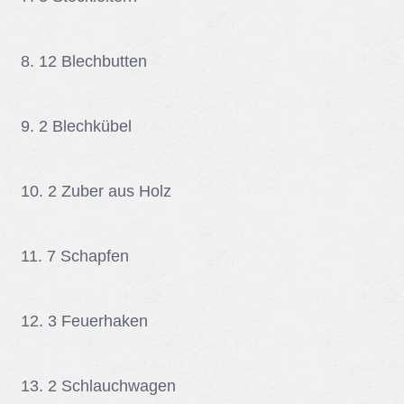
8. 12 Blech­but­ten
9. 2 Blechkü­bel
10. 2 Zu­ber aus Holz
11. 7 Schap­fen
12. 3 Feu­er­ha­ken
13. 2 Schlauch­wa­gen