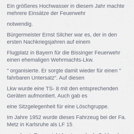
Ein grö­ße­res Hoch­was­ser in die­sem Jahr mach­te
meh­re­re Ein­sät­ze der Feu­er­wehr
not­wen­dig.
Bür­ger­meis­ter Ernst Sil­cher war es, der in den
ers­ten Nach­kriegs­jah­ren auf ei­nem
Flug­platz in Bay­ern für die Bis­sin­ger Feu­er­wehr
ei­nen ehe­ma­li­gen Wehr­machts-Lkw.
" or­ga­ni­sier­te. Er sorg­te da­mit wie­der für ei­nen "
fahr­ba­ren Un­ter­satz". Auf die­sen
Lkw wur­de eine TS- 8 mit den ent­spre­chen­den
Ge­rä­ten auf­mon­tiert. Auch gab es
eine Sitz­ge­le­gen­heit für eine Lösch­grup­pe.
Im Jah­re 1952 wur­de die­ses Fahr­zeug bei der Fa.
Metz in Karls­ru­he als LF 15