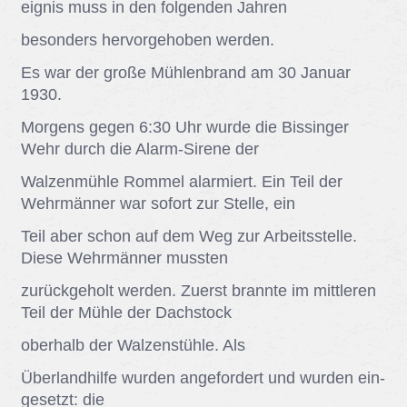
eig­nis muss in den fol­gen­den Jah­ren
be­son­ders her­vor­ge­ho­ben wer­den.
Es war der gro­ße Müh­len­brand am 30 Ja­nu­ar
1930.
Mor­gens ge­gen 6:30 Uhr wur­de die Bis­sin­ger
Wehr durch die Alarm-Si­re­ne der
Wal­zen­müh­le Rom­mel alar­miert. Ein Teil der
Wehr­män­ner war so­fort zur Stel­le, ein
Teil aber schon auf dem Weg zur Ar­beits­stel­le.
Die­se Wehr­män­ner muss­ten
zu­rück­ge­holt wer­den. Zu­erst brann­te im mitt­le­ren
Teil der Müh­le der Dach­stock
ober­halb der Wal­zen­stüh­le. Als
Über­land­hil­fe wur­den an­ge­for­dert und wur­den ein­
ge­setzt: die