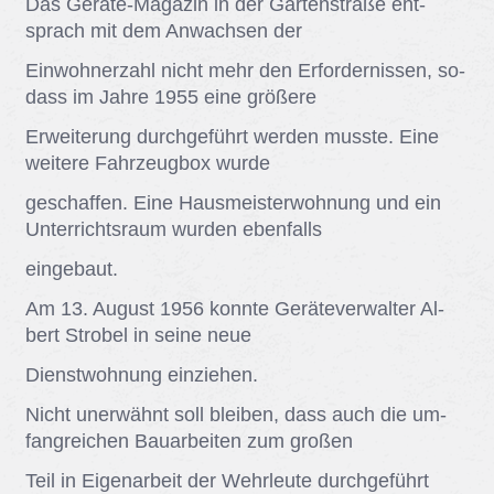
Das Ge­rä­te-Ma­ga­zin in der Gar­ten­stra­ße ent­
sprach mit dem An­wach­sen der
Ein­woh­ner­zahl nicht mehr den Er­for­der­nis­sen, so­
dass im Jah­re 1955 eine grö­ße­re
Er­wei­te­rung durch­ge­führt wer­den muss­te. Eine
wei­te­re Fahr­zeug­box wur­de
ge­schaf­fen. Eine Haus­meis­ter­woh­nung und ein
Un­ter­richts­raum wur­den eben­falls
ein­ge­baut.
Am 13. Au­gust 1956 konn­te Ge­rä­te­ver­wal­ter Al­
bert Stro­bel in sei­ne neue
Dienst­woh­nung ein­zie­hen.
Nicht un­er­wähnt soll blei­ben, dass auch die um­
fang­rei­chen Bau­ar­bei­ten zum gro­ßen
Teil in Ei­gen­ar­beit der Wehr­leu­te durch­ge­führt