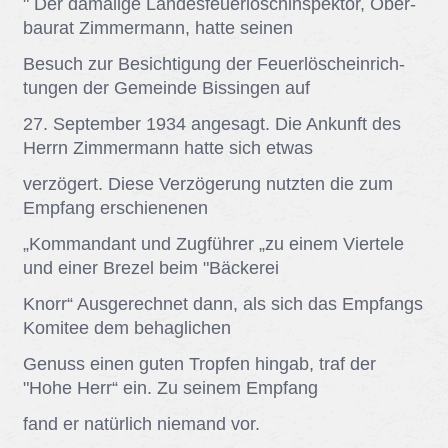
" Der da­ma­li­ge Lan­des­feu­er­lö­sch­in­spek­tor, Ober­
bau­rat Zim­mer­mann, hat­te sei­nen
Be­such zur Be­sich­ti­gung der Feu­er­lösch­ein­rich­
tun­gen der Ge­mein­de Bis­sin­gen auf
27. Sep­tem­ber 1934 an­ge­sagt. Die An­kunft des
Herrn Zim­mer­mann hat­te sich et­was
ver­zö­gert. Die­se Ver­zö­ge­rung nutz­ten die zum
Emp­fang er­schie­ne­nen
„Kom­man­dant und Zug­füh­rer „zu ei­nem Vier­te­le
und ei­ner Bre­zel beim "Bä­cke­rei
Knorr“ Aus­ge­rech­net dann, als sich das Emp­fangs
Ko­mi­tee dem be­hag­li­chen
Ge­nuss ei­nen gu­ten Trop­fen hin­gab, traf der
"Hohe Herr“ ein. Zu sei­nem Emp­fang
fand er na­tür­lich nie­mand vor.