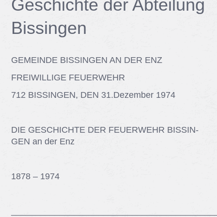
Ge­schich­te der Ab­tei­lung
Bis­sin­gen
GE­MEIN­DE BIS­SIN­GEN AN DER ENZ
FREI­WIL­LI­GE FEU­ER­WEHR
712 BIS­SIN­GEN, DEN 31.De­zem­ber 1974
DIE GE­SCHICH­TE DER FEU­ER­WEHR BIS­SIN­
GEN an der Enz
1878 – 1974
__________________________________________