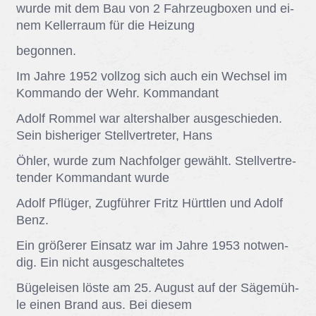
wur­de mit dem Bau von 2 Fahr­zeug­bo­xen und ei­
nem Kel­ler­raum für die Hei­zung
be­gon­nen.
Im Jah­re 1952 voll­zog sich auch ein Wech­sel im
Kom­man­do der Wehr. Kom­man­dant
Adolf Rom­mel war al­ters­hal­ber aus­ge­schie­den.
Sein bis­he­ri­ger Stell­ver­tre­ter, Hans
Öhler, wur­de zum Nach­fol­ger ge­wählt. Stell­ver­tre­
ten­der Kom­man­dant wur­de
Adolf Pflü­ger, Zug­füh­rer Fritz Hürttlen und Adolf
Benz.
Ein grö­ße­rer Ein­satz war im Jah­re 1953 not­wen­
dig. Ein nicht aus­ge­schal­te­tes
Bü­gel­ei­sen lös­te am 25. Au­gust auf der Sä­ge­müh­
le ei­nen Brand aus. Bei die­sem