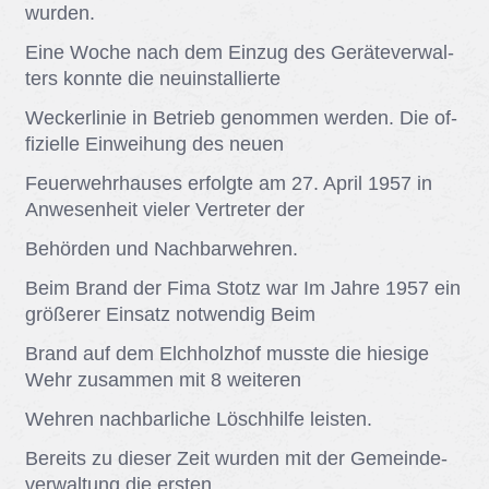
wur­den.
Eine Wo­che nach dem Ein­zug des Ge­rä­te­ver­wal­
ters konn­te die neu­in­stal­lier­te
We­cker­li­nie in Be­trieb ge­nom­men wer­den. Die of­
fi­zi­el­le Ein­wei­hung des neu­en
Feu­er­wehr­hau­ses er­folg­te am 27. April 1957 in
An­we­sen­heit vie­ler Ver­tre­ter der
Be­hör­den und Nach­bar­weh­ren.
Beim Brand der Fima Stotz war Im Jah­re 1957 ein
grö­ße­rer Ein­satz not­wen­dig Beim
Brand auf dem Elch­holz­hof muss­te die hie­si­ge
Wehr zu­sam­men mit 8 wei­te­ren
Weh­ren nach­bar­li­che Lösch­hil­fe leis­ten.
Be­reits zu die­ser Zeit wur­den mit der Ge­mein­de­
ver­wal­tung die ers­ten