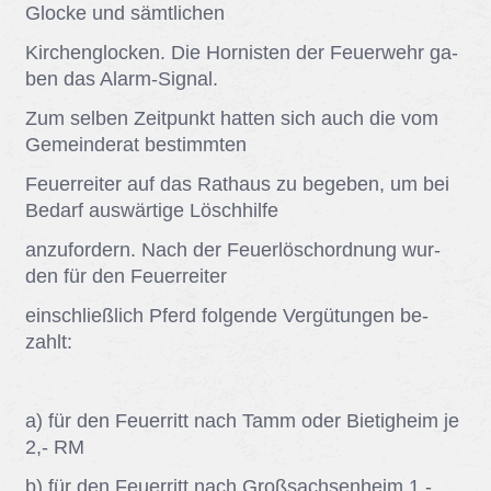
Glo­cke und sämt­li­chen
Kir­chen­glo­cken. Die Hor­nis­ten der Feu­er­wehr ga­
ben das Alarm-Si­gnal.
Zum sel­ben Zeit­punkt hat­ten sich auch die vom
Ge­mein­de­rat be­stimm­ten
Feu­er­rei­ter auf das Rat­haus zu be­ge­ben, um bei
Be­darf aus­wär­ti­ge Lösch­hil­fe
an­zu­for­dern. Nach der Feu­er­lö­sch­ord­nung wur­
den für den Feu­er­rei­ter
ein­schließ­lich Pferd fol­gen­de Ver­gü­tun­gen be­
zahlt:
a) für den Feu­er­ritt nach Tamm oder Bie­tig­heim je
2,- RM
b) für den Feu­er­ritt nach Groß­sach­sen­heim 1,-