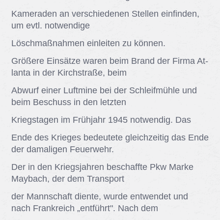
Ka­me­ra­den an ver­schie­de­nen Stel­len ein­fin­den,
um evtl. not­wen­di­ge
Lösch­maß­nah­men ein­lei­ten zu kön­nen.
Grö­ße­re Ein­sät­ze wa­ren beim Brand der Fir­ma At­
lan­ta in der Kirch­stra­ße, beim
Ab­wurf ei­ner Luft­mi­ne bei der Schleif­müh­le und
beim Be­schuss in den letz­ten
Kriegs­ta­gen im Früh­jahr 1945 not­wen­dig. Das
Ende des Krie­ges be­deu­te­te gleich­zei­tig das Ende
der da­ma­li­gen Feu­er­wehr.
Der in den Kriegs­jah­ren be­schaff­te Pkw Mar­ke
May­bach, der dem Trans­port
der Mann­schaft dien­te, wur­de ent­wen­det und
nach Frank­reich „ent­führt". Nach dem