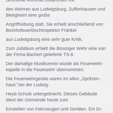
zen­müh­le Rom­mel zu­sam­men mit
den Weh­ren aus Lud­wigs­burg, Zu­ffen­hau­sen und
Bie­tig­heim eine gro­ße
An­griffs­übung statt. Sie er­hielt an­schlie­ßend von
Be­zirks­feu­er­lö­sch­in­spek­tor Frän­kel
aus Lud­wigs­burg eine sehr gute Kri­tik.
Zum Ju­bi­lä­um er­hielt die Bis­sin­ger Wehr eine von
der Fir­ma Ba­chert ge­lie­fer­te TS-8.
Der da­ma­li­ge Mu­sik­ver­ein wur­de als Feu­er­wehr­
ka­pel­le in die Feu­er­wehr über­nom­men.
Die Feu­er­wehr­ge­rä­te wa­ren im al­ten „Sprit­zen­
haus" bei der Lud­wig-
Heyd-Schu­le un­ter­ge­bracht. Die­ses Ge­bäu­de
dient der Ge­mein­de heu­te zum
Ein­stel­len von Fahr­zeu­gen und Ge­rä­ten. Ein Er­