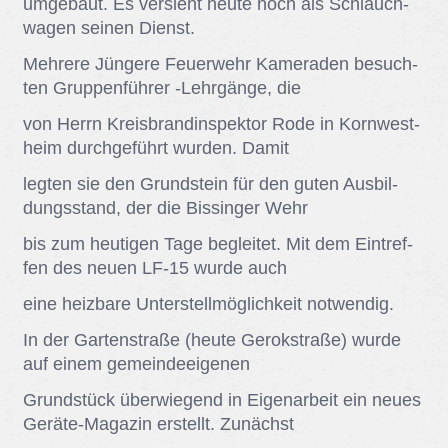
um­ge­baut. Es ver­sieht heu­te noch als Schlauch­
wa­gen sei­nen Dienst.
Meh­re­re Jün­ge­re Feu­er­wehr Ka­me­ra­den be­such­
ten Grup­pen­füh­rer -Lehr­gän­ge, die
von Herrn Kreis­brand­in­spek­tor Rode in Korn­west­
heim durch­ge­führt wur­den. Da­mit
leg­ten sie den Grund­stein für den gu­ten Aus­bil­
dungs­stand, der die Bis­sin­ger Wehr
bis zum heu­ti­gen Tage be­glei­tet. Mit dem Ein­tref­
fen des neu­en LF-15 wur­de auch
eine heiz­ba­re Un­ter­stell­mög­lich­keit not­wen­dig.
In der Gar­ten­stra­ße (heu­te Ge­rok­stra­ße) wur­de
auf ei­nem ge­mein­de­ei­ge­nen
Grund­stück über­wie­gend in Ei­gen­ar­beit ein neu­es
Ge­rä­te-Ma­ga­zin er­stellt. Zu­nächst