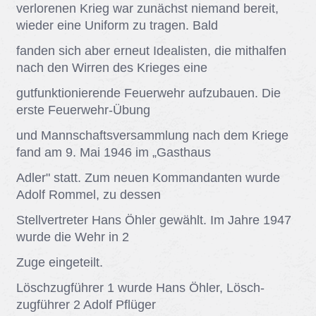
ver­lo­re­nen Krieg war zu­nächst nie­mand be­reit,
wie­der eine Uni­form zu tra­gen. Bald
fan­den sich aber er­neut Idea­lis­ten, die mit­hal­fen
nach den Wir­ren des Krie­ges eine
gut­funk­tio­nie­ren­de Feu­er­wehr auf­zu­bau­en. Die
ers­te Feu­er­wehr-Übung
und Mann­schafts­ver­samm­lung nach dem Krie­ge
fand am 9. Mai 1946 im „Gast­haus
Ad­ler" statt. Zum neu­en Kom­man­dan­ten wur­de
Adolf Rom­mel, zu des­sen
Stell­ver­tre­ter Hans Öhler ge­wählt. Im Jah­re 1947
wur­de die Wehr in 2
Zuge ein­ge­teilt.
Lösch­zugfüh­rer 1 wur­de Hans Öhler, Lösch­
zugfüh­rer 2 Adolf Pflü­ger