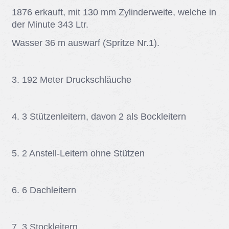
1876 er­kauft, mit 130 mm Zy­lin­der­wei­te, wel­che in
der Mi­nu­te 343 Ltr.
Was­ser 36 m aus­warf (Sprit­ze Nr.1).
3. 192 Me­ter Druck­schläu­che
4. 3 Stüt­zen­lei­tern, da­von 2 als Bock­lei­tern
5. 2 An­stell-Lei­tern ohne Stüt­zen
6. 6 Dach­lei­tern
7. 3 Stock­lei­tern