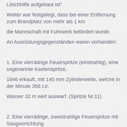
Lösch­hil­fe auf­ge­baut ist“.
Wei­ter war fest­ge­legt, dass bei ei­ner Ent­fer­nung
zum Brand­platz von mehr als 1 km
die Mann­schaft mit Fuhr­werk be­för­dert wur­de.
An Aus­rüs­tungs­ge­gen­stän­den wa­ren vor­han­den:
1. Eine vier­räd­ri­ge Feu­er­sprit­ze (ein­strah­lig), eine
so­ge­nann­te Kas­ten­sprit­ze,
1846 er­kauft, mit 140 mm Zy­lin­der­wei­te, wel­che in
der Mi­nu­te 356 Ltr.
Was­ser 32 m weit aus­warf. (Sprit­ze Nr.11)
2. Eine vier­räd­ri­ge, zwei­strah­li­ge Feu­er­sprit­ze mit
Saug­vor­rich­tung