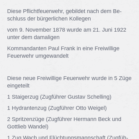
Die­se Pflicht­feu­er­wehr, ge­bil­det nach dem Be­
schluss der bür­ger­li­chen Kol­le­gen
vom 9. No­vem­ber 1878 wur­de am 21. Juni 1922
un­ter dem da­ma­li­gen
Kom­man­dan­ten Paul Frank in eine Frei­wil­li­ge
Feu­er­wehr um­ge­wan­delt
Die­se neue Frei­wil­li­ge Feu­er­wehr wur­de in 5 Züge
ein­ge­teilt
1 Stai­ger­zug (Zug­füh­rer Gus­tav Schel­ling)
1 Hy­dran­ten­zug (Zug­füh­rer Otto Wei­gel)
2 Sprit­zen­zü­ge (Zug­füh­rer Her­mann Beck und
Gott­lieb Wan­del)
1 Zug Wach und Flüch­tungs­mann­schaft (Zug­füh­