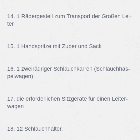
14. 1 Rä­der­ge­stell zum Trans­port der Gro­ßen Lei­
ter
15. 1 Hand­sprit­ze mit Zu­ber und Sack
16. 1 zwei­räd­ri­ger Schlauch­kar­ren (Schlauch­has­
pel­wa­gen)
17. die er­for­der­li­chen Sitz­ge­rä­te für ei­nen Lei­ter­
wa­gen
18. 12 Schlauch­hal­ter,