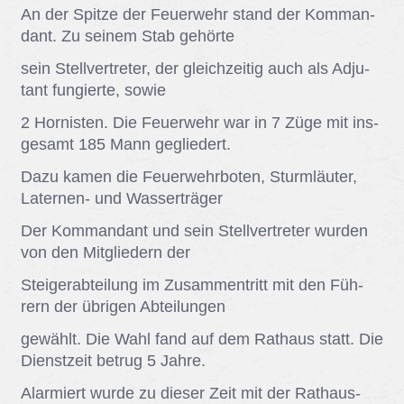
An der Spit­ze der Feu­er­wehr stand der Kom­man­
dant. Zu sei­nem Stab ge­hör­te
sein Stell­ver­tre­ter, der gleich­zei­tig auch als Ad­ju­
tant fun­gier­te, so­wie
2 Hor­nis­ten. Die Feu­er­wehr war in 7 Züge mit ins­
ge­samt 185 Mann ge­glie­dert.
Dazu ka­men die Feu­er­wehr­bo­ten, Sturm­läu­ter,
La­ter­nen- und Was­ser­trä­ger
Der Kom­man­dant und sein Stell­ver­tre­ter wur­den
von den Mit­glie­dern der
Stei­ger­ab­tei­lung im Zu­sam­men­tritt mit den Füh­
rern der üb­ri­gen Ab­tei­lun­gen
ge­wählt. Die Wahl fand auf dem Rat­haus statt. Die
Dienst­zeit be­trug 5 Jah­re.
Alar­miert wur­de zu die­ser Zeit mit der Rat­haus-