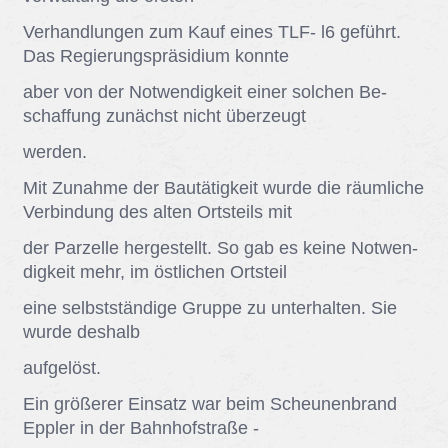
Ver­hand­lun­gen zum Kauf ei­nes TLF- l6 ge­führt.
Das Re­gie­rungs­prä­si­di­um konn­te
aber von der Not­wen­dig­keit ei­ner sol­chen Be­
schaf­fung zu­nächst nicht über­zeugt
wer­den.
Mit Zu­nah­me der Bau­tä­tig­keit wur­de die räum­li­che
Ver­bin­dung des al­ten Orts­teils mit
der Par­zel­le her­ge­stellt. So gab es kei­ne Not­wen­
dig­keit mehr, im öst­li­chen Orts­teil
eine selbst­stän­di­ge Grup­pe zu un­ter­hal­ten. Sie
wur­de des­halb
auf­ge­löst.
Ein grö­ße­rer Ein­satz war beim Scheu­nen­brand
Epp­ler in der Bahn­hof­stra­ße -