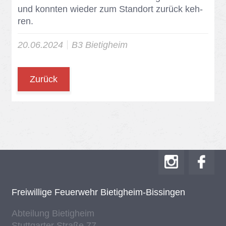
und konn­ten wie­der zum Stand­ort zu­rück keh­
ren.
20.06.2024
B3 Bie­tig­heim
Zurück
Frei­wil­li­ge Feu­er­wehr Bie­tig­heim-Bis­sin­gen
Ab­tei­lung Bie­tig­heim
Stutt­gar­ter Stra­ße 77