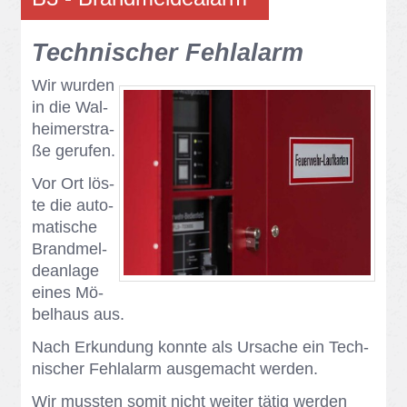
Tech­ni­scher Fehl­alarm
Wir wur­den
in die Wal­
hei­mer­stra­
ße ge­ru­fen.
Vor Ort lös­
te die au­to­
ma­ti­sche
Brand­mel­
de­an­la­ge
ei­nes Mö­
bel­haus aus.
Nach Er­kun­dung konn­te als Ur­sa­che ein Tech­
ni­scher Fehl­alarm aus­ge­macht wer­den.
Wir muss­ten so­mit nicht wei­ter tä­tig wer­den