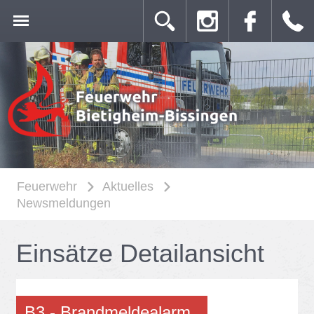
Feuerwehr
Aktuelles
Newsmeldungen
Ein­sät­ze De­tail­an­sicht
B3 - Brand­mel­de­alarm