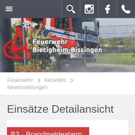
Feuerwehr
Aktuelles
Newsmeldungen
Ein­sät­ze De­tail­an­sicht
B3 - Brand­mel­de­alarm