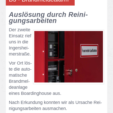
Aus­lö­sung durch Rei­ni­
gungs­ar­bei­ten
Der zwei­te
Ein­satz rief
uns in die
In­gers­hei­
mer­stra­ße.
Vor Ort lös­
te die au­to­
ma­ti­sche
Brand­mel­
de­an­la­ge
ei­nes Boar­ding­hou­se aus.
Nach Er­kun­dung konn­ten wir als Ur­sa­che Rei­
ni­gungs­ar­bei­ten aus­ma­chen.