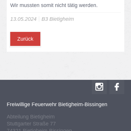
Wir muss­ten so­mit nicht tä­tig wer­den.
13.05.2024
B3 Bie­tig­heim
Zurück
Frei­wil­li­ge Feu­er­wehr Bie­tig­heim-Bis­sin­gen
Ab­tei­lung Bie­tig­heim
Stutt­gar­ter Stra­ße 77
74321 Bie­tig­heim-Bis­sin­gen