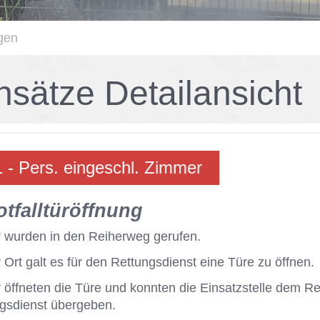
gen
n­sät­ze De­tail­an­sicht
 - Pers. ein­ge­schl. Zim­mer
t­fall­tür­öff­nung
 wur­den in den Rei­her­weg ge­ru­fen.
 Ort galt es für den Ret­tungs­dienst eine Türe zu öff­nen.
 öff­ne­ten die Türe und konn­ten die Ein­satz­stel­le dem Re
gs­dienst über­ge­ben.