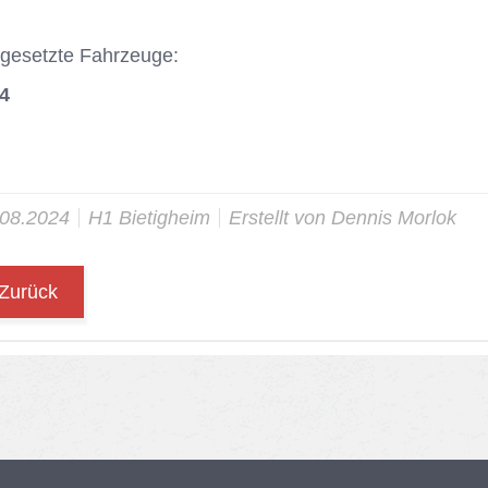
­ge­setz­te Fahr­zeu­ge:
44
.08.2024
H1 Bie­tig­heim
Er­stellt von
Den­nis Mor­lok
Zurück