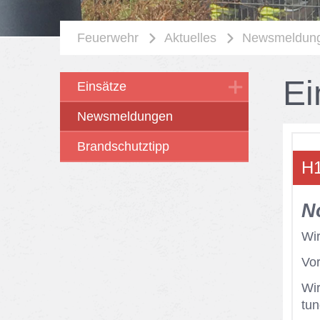
Feuerwehr
Aktuelles
Newsmeldun
Ei
Einsätze
Newsmeldungen
Brandschutztipp
H1
No
Wir
Vor
Wir
tun