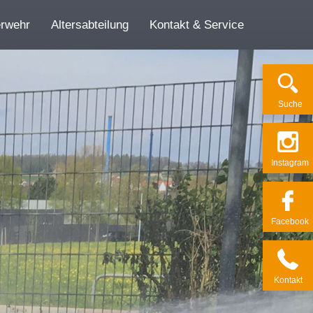
erwehr
Altersabteilung
Kontakt & Service
Su­che
Ins­ta­gram
Face­book
Kon­takt