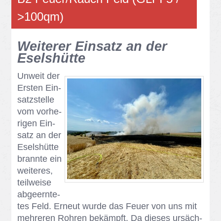
>100qm)
Wei­te­rer Ein­satz an der
Esels­hüt­te
Un­weit der
Ers­ten Ein­
satz­stel­le
vom vor­he­
ri­gen Ein­
satz an der
Esels­hüt­te
brann­te ein
wei­te­res,
teil­wei­se
ab­ge­ern­te­
tes Feld. Er­neut wur­de das Feu­er von uns mit
meh­re­ren Roh­ren be­kämpft. Da die­ses ur­säch­