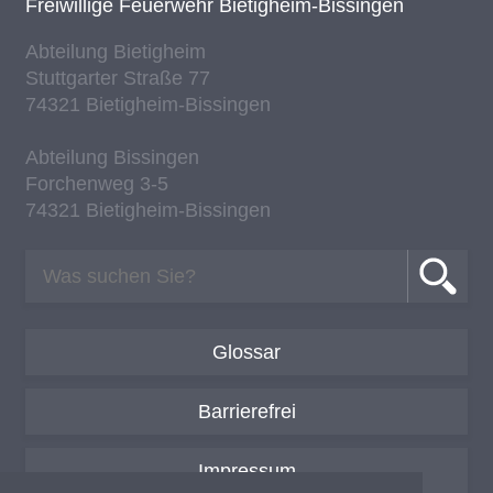
Frei­wil­li­ge Feu­er­wehr Bie­tig­heim-Bis­sin­gen
Ab­tei­lung Bie­tig­heim
Stutt­gar­ter Stra­ße 77
74321 Bie­tig­heim-Bis­sin­gen
Ab­tei­lung Bis­sin­gen
For­chen­weg 3-5
74321 Bie­tig­heim-Bis­sin­gen
Glossar
Barrierefrei
Impressum