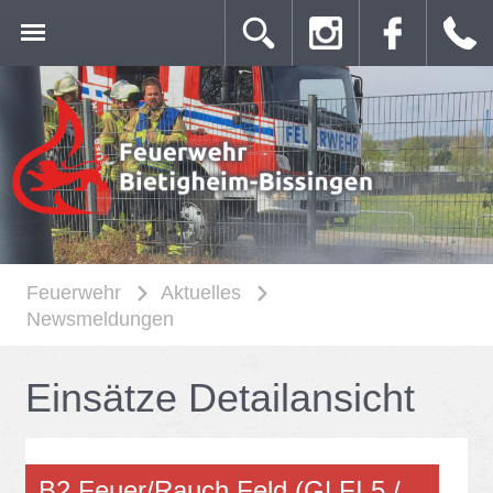
Feuerwehr
Aktuelles
Newsmeldungen
Ein­sät­ze De­tail­an­sicht
B2 Feu­er/​Rauch Feld (GLFI 5 /