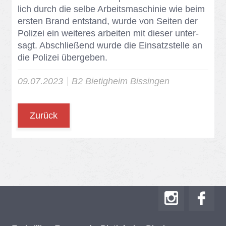
lich durch die sel­be Ar­beits­ma­schi­nie wie beim
ers­ten Brand ent­stand, wur­de von Sei­ten der
Po­li­zei ein wei­te­res ar­bei­ten mit die­ser un­ter­
sagt. Ab­schlie­ßend wur­de die Ein­satz­stel­le an
die Po­li­zei über­ge­ben.
09.07.2023
B2 Bie­tig­heim Bis­sin­gen
Zurück