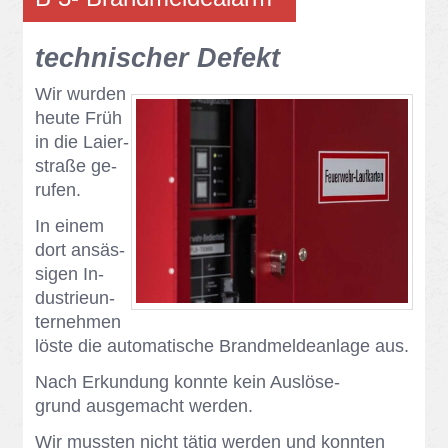
tech­ni­scher De­fekt
Wir wur­den
heu­te Früh
in die Lai­er­
stra­ße ge­
ru­fen.
In ei­nem
dort an­säs­
si­gen In­
dus­trie­un­
ter­neh­men
lös­te die au­to­ma­ti­sche Brand­mel­de­an­la­ge aus.
Nach Er­kun­dung konn­te kein Aus­lö­se­
grund aus­ge­macht wer­den.
Wir muss­ten nicht tä­tig wer­den und konn­ten