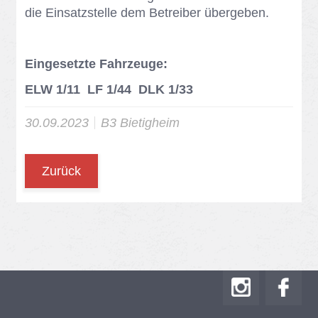
die Ein­satz­stel­le dem Be­trei­ber über­ge­ben.
Eingesetzte Fahrzeuge:
ELW 1/11 LF 1/44 DLK 1/33
30.09.2023
B3 Bie­tig­heim
Zurück