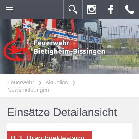
Feuerwehr
Aktuelles
Newsmeldungen
Ein­sät­ze De­tail­an­sicht
B 3- Brand­mel­de­alarm