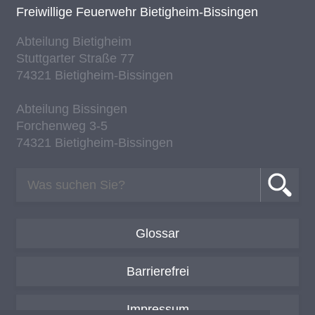
Frei­wil­li­ge Feu­er­wehr Bie­tig­heim-Bis­sin­gen
Ab­tei­lung Bie­tig­heim
Stutt­gar­ter Stra­ße 77
74321 Bie­tig­heim-Bis­sin­gen
Ab­tei­lung Bis­sin­gen
For­chen­weg 3-5
74321 Bie­tig­heim-Bis­sin­gen
Glossar
Barrierefrei
Impressum