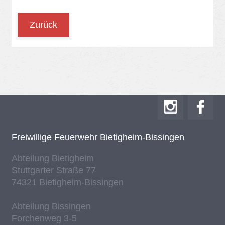
Zurück
Frei­wil­li­ge Feu­er­wehr Bie­tig­heim-Bis­sin­gen
Ab­tei­lung Bie­tig­heim
Stutt­gar­ter Stra­ße 77
74321 Bie­tig­heim-Bis­sin­gen
Ab­tei­lung Bis­sin­gen
For­chen­weg 3-5