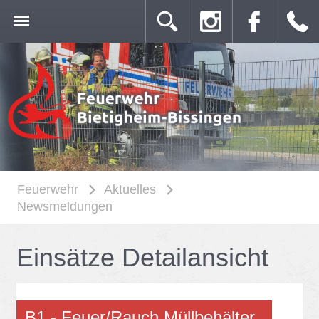
Feuerwehr
Aktuelles
Newsmeldungen
Ein­sät­ze De­tail­an­sicht
B1 - Feu­er/​Rauch Müll­be­häl­ter