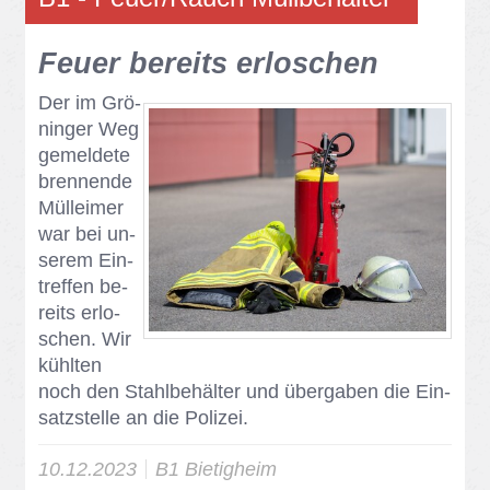
Feu­er be­reits er­lo­schen
Der im Grö­
nin­ger Weg
ge­mel­de­te
bren­nen­de
Müll­ei­mer
war bei un­
se­rem Ein­
tref­fen be­
reits er­lo­
schen. Wir
kühl­ten
noch den Stahl­be­häl­ter und über­ga­ben die Ein­
satz­stel­le an die Po­li­zei.
10.12.2023
B1 Bie­tig­heim