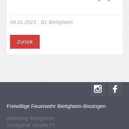
06.01.2023
B1 Bie­tig­heim
Zurück
Frei­wil­li­ge Feu­er­wehr Bie­tig­heim-Bis­sin­gen
Ab­tei­lung Bie­tig­heim
Stutt­gar­ter Stra­ße 77