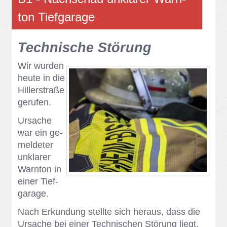
ton Tief­ga­ra­ge
Tech­ni­sche Stö­rung
Wir wur­den
heu­te in die
Hil­ler­stra­ße
ge­ru­fen.
Ur­sa­che
war ein ge­
mel­de­ter
un­kla­rer
Warn­ton in
ei­ner Tief­
ga­ra­ge.
Nach Er­kun­dung stell­te sich her­aus, dass die
Ur­sa­che bei ei­ner Tech­ni­schen Stö­rung liegt.