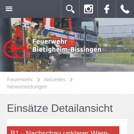
Feuerwehr
Aktuelles
Newsmeldungen
Ein­sät­ze De­tail­an­sicht
B1 - Nach­schau un­kla­rer Warn­