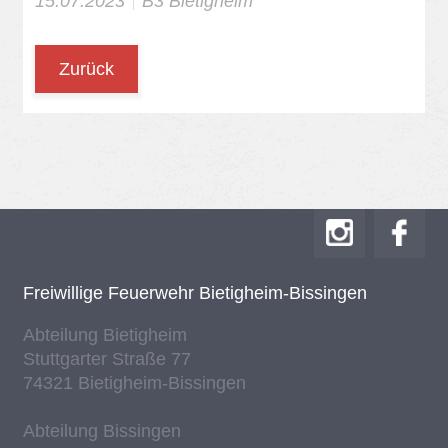
15.07.2023
B3 Bie­tig­heim
Zurück
Frei­wil­li­ge Feu­er­wehr Bie­tig­heim-Bis­sin­gen
Ab­tei­lung Bie­tig­heim
Stutt­gar­ter Stra­ße 77
74321 Bie­tig­heim-Bis­sin­gen
Ab­tei­lung Bis­sin­gen