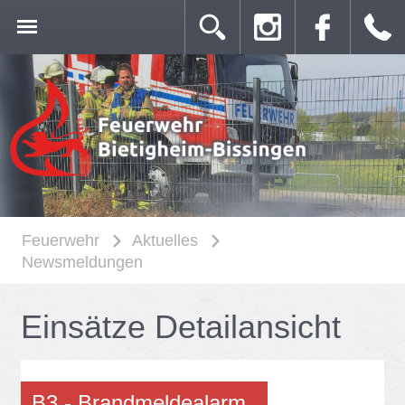
Feuerwehr
Aktuelles
Newsmeldungen
Ein­sät­ze De­tail­an­sicht
B3 - Brand­mel­de­alarm