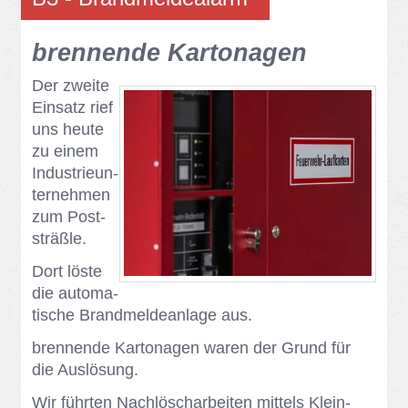
bren­nen­de Kar­to­na­gen
Der zwei­te
Ein­satz rief
uns heu­te
zu ei­nem
In­dus­trie­un­
ter­neh­men
zum Post­
sträß­le.
Dort lös­te
die au­to­ma­
ti­sche Brand­mel­de­an­la­ge aus.
bren­nen­de Kar­to­na­gen wa­ren der Grund für
die Aus­lö­sung.
Wir führ­ten Nach­lösch­ar­bei­ten mit­tels Klein­