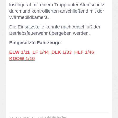
lösch­ge­rät mit ei­nem Trupp un­ter Atem­schutz
durch und kon­trol­lier­ten an­schlie­ßend mit der
Wär­me­bild­ka­me­ra.
Die Ein­satz­stel­le konn­te nach Ab­schluß der
Be­triebs­feu­er­wehr über­ge­ben wer­den.
Eingesetzte Fahrzeuge
:
ELW 1/11
LF 1/44
DLK 1/33
HLF 1/46
KDOW 1/10