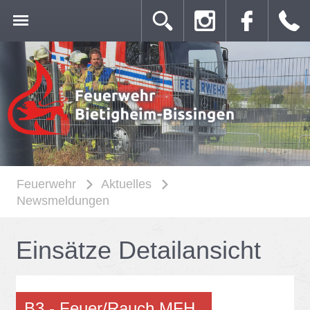
Feuerwehr
Aktuelles
Newsmeldungen
Ein­sät­ze De­tail­an­sicht
B3 - Feu­er/​Rauch MFH