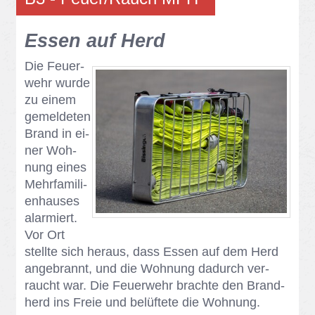
Es­sen auf Herd
Die Feu­er­
wehr wur­de
zu ei­nem
ge­mel­de­ten
Brand in ei­
ner Woh­
nung ei­nes
Mehr­fa­mi­li­
en­hau­ses
alar­miert.
Vor Ort
stell­te sich her­aus, dass Es­sen auf dem Herd
an­ge­brannt, und die Woh­nung da­durch ver­
raucht war. Die Feu­er­wehr brach­te den Brand­
herd ins Freie und be­lüf­te­te die Woh­nung.