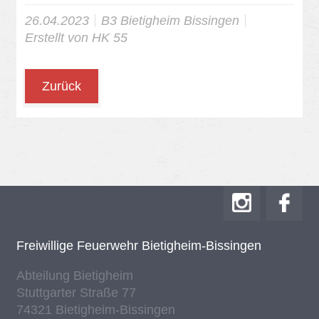
26.04.2023
B3 Bie­tig­heim Bis­sin­gen
Er­stellt von
HK 55
Zurück
Frei­wil­li­ge Feu­er­wehr Bie­tig­heim-Bis­sin­gen
Ab­tei­lung Bie­tig­heim
Stutt­gar­ter Stra­ße 77
74321 Bie­tig­heim-Bis­sin­gen