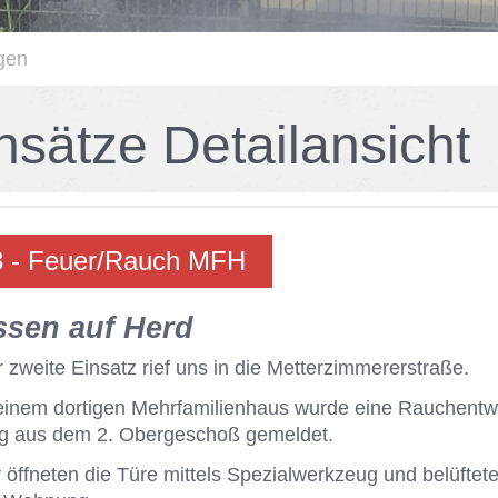
gen
n­sät­ze De­tail­an­sicht
 - Feu­er/​Rauch MFH
s­sen auf Herd
 zwei­te Ein­satz rief uns in die Met­ter­zim­me­rer­stra­ße.
ei­nem dor­ti­gen Mehr­fa­mi­li­en­haus wur­de eine Rauch­ent­w
g aus dem 2. Ober­ge­schoß ge­mel­det.
 öff­ne­ten die Türe mit­tels Spe­zi­al­werk­zeug und be­lüf­te­t