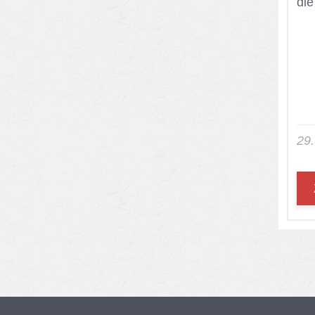
die
29