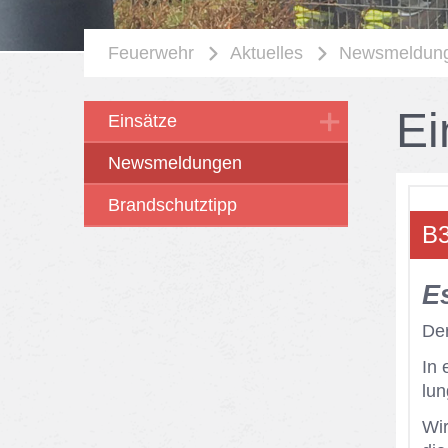
Feuerwehr
Aktuelles
Newsmeldun
Ei
Einsätze
Newsmeldungen
Brandschutztipp
B3
E
Der
In 
lun
Wir