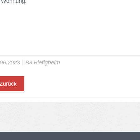
 Woh­nung.
.06.2023
B3 Bie­tig­heim
Zurück