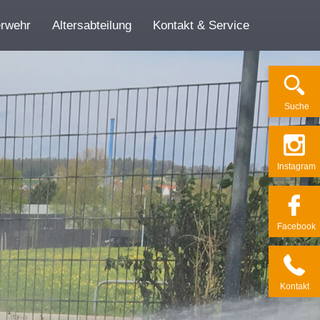
erwehr
Altersabteilung
Kontakt & Service
Su­che
Ins­ta­gram
Face­book
Kon­takt