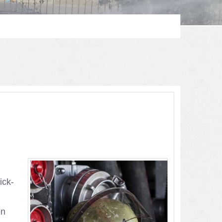
ick­
en