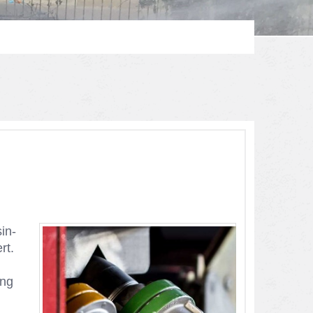
sin­
rt.
ung