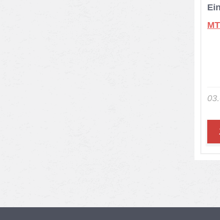
Ei
MT
03