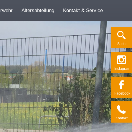
erwehr
Altersabteilung
Kontakt & Service
Su­che
Ins­ta­gram
Face­book
Kon­takt