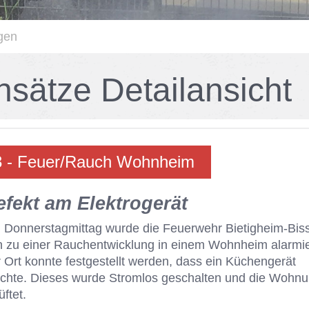
gen
n­sät­ze De­tail­an­sicht
 - Feu­er/​Rauch Wohn­heim
­fekt am Elek­tro­ge­rät
Don­ners­tag­mit­tag wur­de die Feu­er­wehr Bie­tig­heim-Bis­
 zu ei­ner Rauch­ent­wick­lung in ei­nem Wohn­heim alar­mie
 Ort konn­te fest­ge­stellt wer­den, dass ein Kü­chen­ge­rät
ch­te. Die­ses wur­de Strom­los ge­schal­ten und die Woh­n
üf­tet.