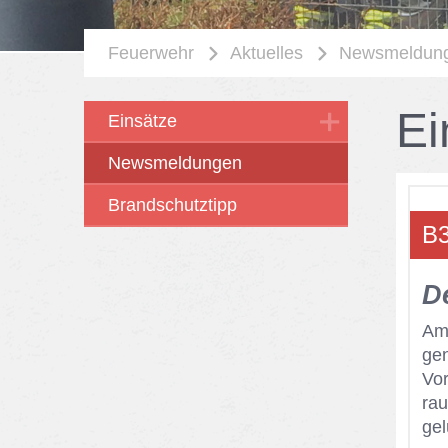
Feuerwehr
Aktuelles
Newsmeldun
Ei
Einsätze
Newsmeldungen
Brandschutztipp
B3
De
Am 
gen
Vor
rau
ge­l