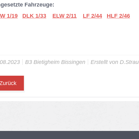
ngesetzte Fahrzeuge:
W 1/19
DLK 1/33
ELW 2/11
LF 2/44
HLF 2/46
.08.2023
B3 Bie­tig­heim Bis­sin­gen
Er­stellt von
D.Stra
Zurück