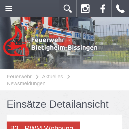
Feuerwehr
Aktuelles
Newsmeldungen
Ein­sät­ze De­tail­an­sicht
B3 - RWM Woh­nung