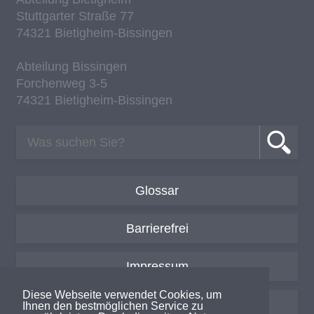
Stutt­gar­ter Stra­ße 77
74321 Bie­tig­heim-Bis­sin­gen
Ab­tei­lung Bis­sin­gen
For­chen­weg 3-5
74321 Bie­tig­heim-Bis­sin­gen
Glossar
Barrierefrei
Impressum
Diese Webseite verwendet Cookies, um
Datenschutzerklärung
Ihnen den bestmöglichen Service zu