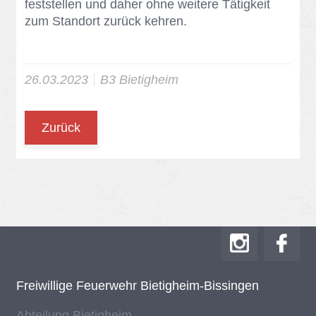
fest­stel­len und da­her ohne wei­te­re Tä­tig­keit
zum Stand­ort zu­rück keh­ren.
26.03.2023
B3 Bie­tig­heim
Zurück
Frei­wil­li­ge Feu­er­wehr Bie­tig­heim-Bis­sin­gen
Ab­tei­lung Bie­tig­heim