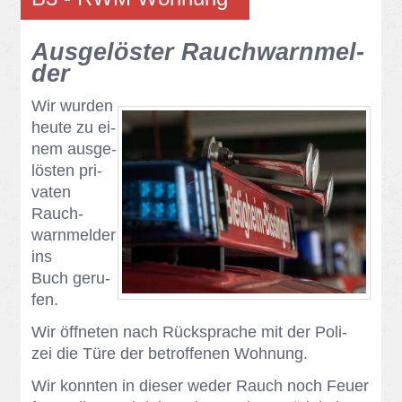
Aus­ge­lös­ter Rauch­warn­mel­
der
Wir wur­den
heu­te zu ei­
nem aus­ge­
lös­ten pri­
va­ten
Rauch­
warn­mel­der
ins
Buch ge­ru­
fen.
Wir öff­ne­ten nach Rück­spra­che mit der Po­li­
zei die Türe der be­trof­fe­nen Woh­nung.
Wir konn­ten in die­ser we­der Rauch noch Feu­er