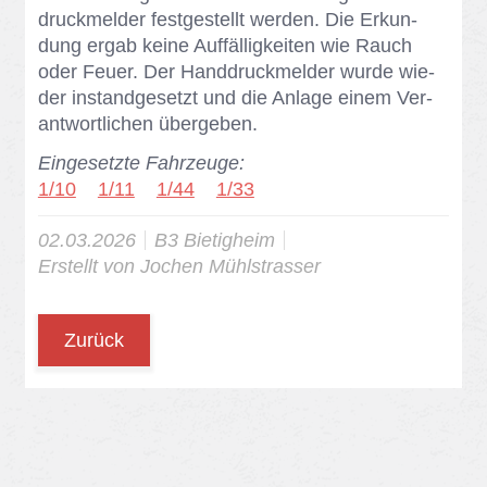
druck­mel­der fest­ge­stellt wer­den. Die Er­kun­
dung er­gab kei­ne Auf­fäl­lig­kei­ten wie Rauch
oder Feu­er. Der Hand­druck­mel­der wur­de wie­
der in­stand­ge­setzt und die An­la­ge ei­nem Ver­
ant­wort­li­chen über­ge­ben.
Eingesetzte Fahrzeuge:
1/10
1/11
1/44
1/33
02.03.2026
B3 Bie­tig­heim
Er­stellt von
Jo­chen Mühl­stras­ser
Zurück