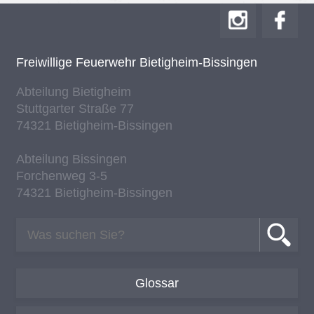
Frei­wil­li­ge Feu­er­wehr Bie­tig­heim-Bis­sin­gen
Ab­tei­lung Bie­tig­heim
Stutt­gar­ter Stra­ße 77
74321 Bie­tig­heim-Bis­sin­gen
Ab­tei­lung Bis­sin­gen
For­chen­weg 3-5
74321 Bie­tig­heim-Bis­sin­gen
Glossar