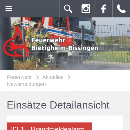
Feuerwehr
Aktuelles
Newsmeldungen
Ein­sät­ze De­tail­an­sicht
B3.1 - Brand­mel­de­alarm