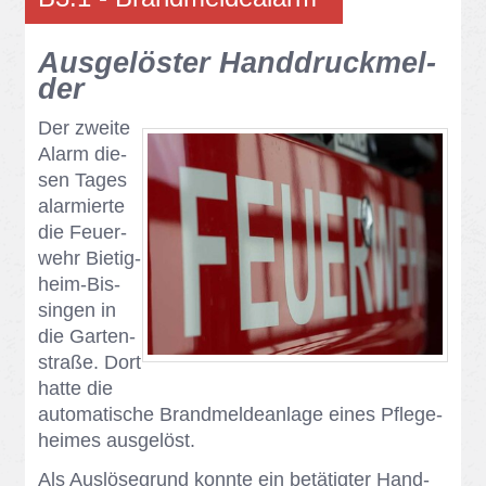
Aus­ge­lös­ter Hand­druck­mel­
der
Der zwei­te
Alarm die­
sen Ta­ges
alar­mier­te
die Feu­er­
wehr Bie­tig­
heim-Bis­
sin­gen in
die Gar­ten­
stra­ße. Dort
hat­te die
au­to­ma­ti­sche Brand­mel­de­an­la­ge ei­nes Pfle­ge­
hei­mes aus­ge­löst.
Als Aus­lö­se­grund konn­te ein be­tä­tig­ter Hand­