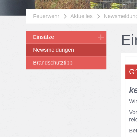
Feuerwehr
Aktuelles
Newsmeldun
Ei
Einsätze
Newsmeldungen
Brandschutztipp
G1
k
Wir
Von
rei
Be­