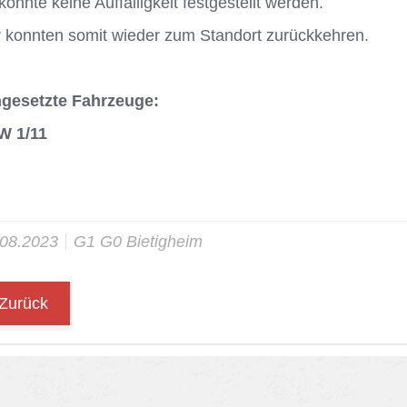
konn­te kei­ne Auf­fäl­lig­keit fest­ge­stellt wer­den.
 konn­ten so­mit wie­der zum Stand­ort zu­rück­keh­ren.
ngesetzte Fahrzeuge:
W 1/11
.08.2023
G1 G0 Bie­tig­heim
Zurück