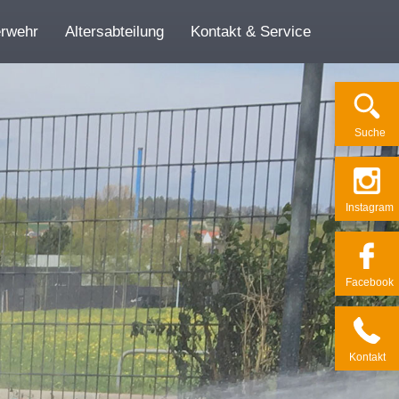
erwehr
Altersabteilung
Kontakt & Service
Su­che
Ins­ta­gram
Face­book
Kon­takt