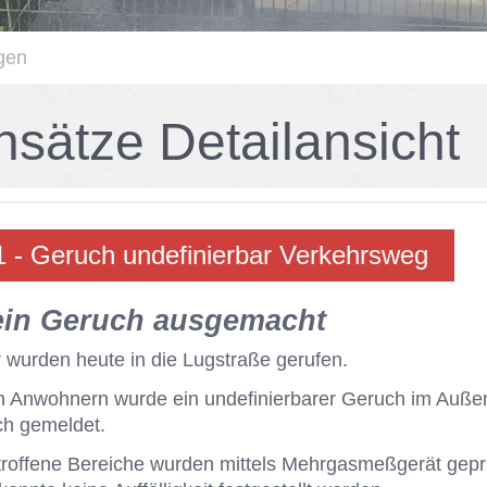
gen
n­sät­ze De­tail­an­sicht
 - Ge­ruch un­de­fi­nier­bar Ver­kehrs­weg
ein Ge­ruch aus­ge­macht
 wur­den heu­te in die Lug­stra­ße ge­ru­fen.
 An­woh­nern wur­de ein un­de­fi­nier­ba­rer Ge­ruch im Au­ße
ch ge­mel­det.
trof­fe­ne Be­rei­che wur­den mit­tels Mehr­gas­meß­ge­rät ge­pr