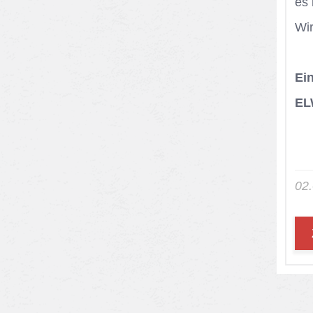
es 
Wir
Ei
EL
02