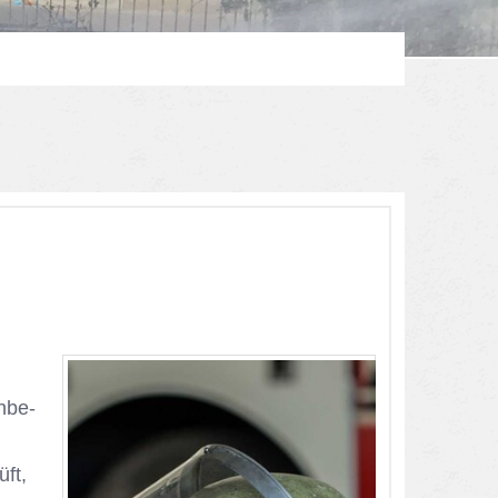
n­be­
üft,