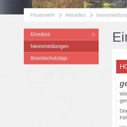
Feuerwehr
Aktuelles
Newsmeldun
Ei
Einsätze
Newsmeldungen
Brandschutztipp
H0
ge
Wir
ge­
Dor
Fel