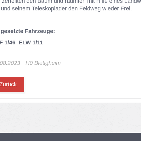
 zer­teil­ten den Baum und räum­ten mit Hil­fe ei­nes Land­w
 und sei­nem Te­le­sko­p­la­der den Feld­weg wie­der Frei.
ngesetzte Fahrzeuge:
F 1/46 ELW 1/11
.08.2023
H0 Bie­tig­heim
Zurück