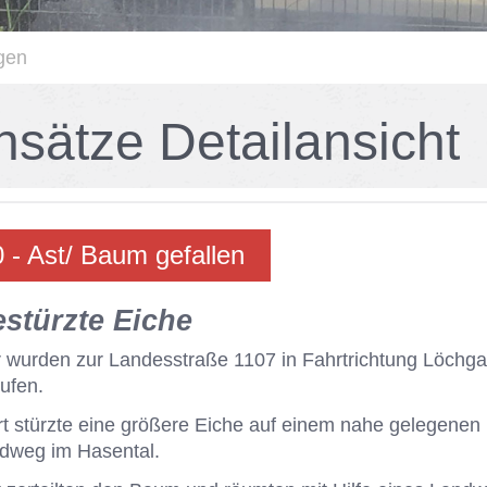
gen
n­sät­ze De­tail­an­sicht
 - Ast/ Baum ge­fal­len
­stürz­te Ei­che
 wur­den zur Lan­des­stra­ße 1107 in Fahrt­rich­tung Löch­g
ru­fen.
t stürz­te eine grö­ße­re Ei­che auf ei­nem nahe ge­le­ge­nen
d­weg im Ha­sen­tal.