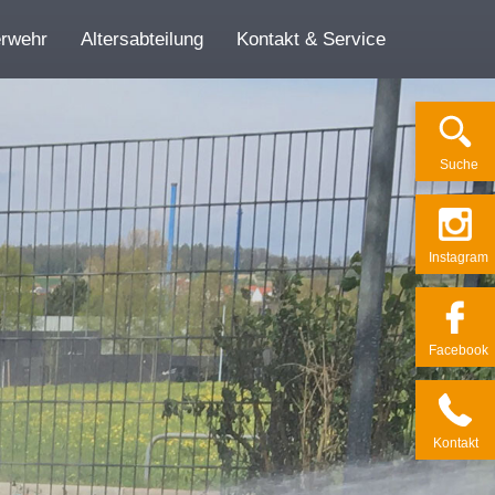
erwehr
Altersabteilung
Kontakt & Service
Su­che
Ins­ta­gram
Face­book
Kon­takt