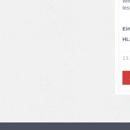
Wir
tes
Ei
HL
13