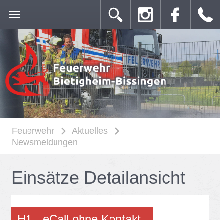
Feuerwehr
Aktuelles
Newsmeldungen
Ein­sät­ze De­tail­an­sicht
H1 - eCall ohne Kon­takt