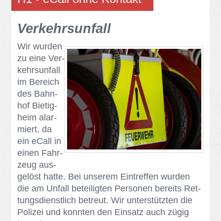
Ver­kehrs­un­fall
Wir wur­den
zu eine Ver­
kehrs­un­fall
im Be­reich
des Bahn­
hof Bie­tig­
heim alar­
miert, da
ein eCall in
ei­nen Fahr­
zeug aus­
ge­löst hat­te. Bei un­se­rem Ein­tref­fen wur­den
die am Un­fall be­tei­lig­ten Per­so­nen be­reits Ret­
tungs­dienst­lich be­treut. Wir un­ter­stütz­ten die
Po­li­zei und konn­ten den Ein­satz auch zü­gig