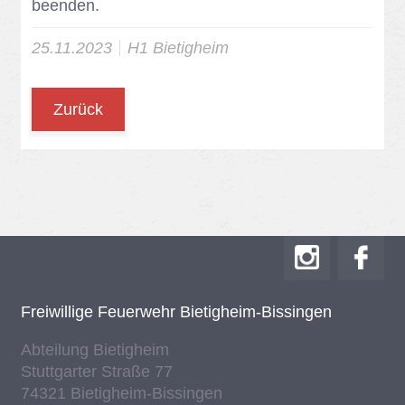
be­en­den.
25.11.2023
H1 Bie­tig­heim
Zurück
Frei­wil­li­ge Feu­er­wehr Bie­tig­heim-Bis­sin­gen
Ab­tei­lung Bie­tig­heim
Stutt­gar­ter Stra­ße 77
74321 Bie­tig­heim-Bis­sin­gen