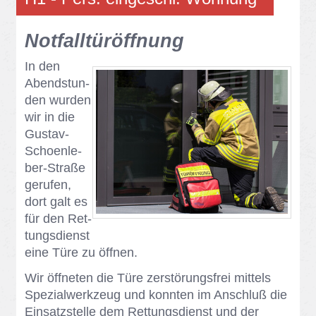
Not­fall­tür­öff­nung
In den
Abend­stun­
den wur­den
wir in die
Gus­tav-
Scho­en­le­
ber-Stra­ße
ge­ru­fen,
dort galt es
für den Ret­
tungs­dienst
eine Türe zu öff­nen.
Wir öff­ne­ten die Türe zer­stö­rungs­frei mit­tels
Spe­zi­al­werk­zeug und konn­ten im An­schluß die
Ein­satz­stel­le dem Ret­tungs­dienst und der