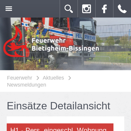
Feuerwehr
Aktuelles
Newsmeldungen
Ein­sät­ze De­tail­an­sicht
H1 - Pers. ein­ge­schl. Woh­nung