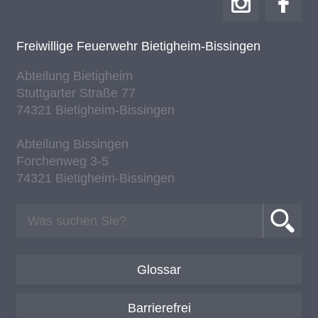
Frei­wil­li­ge Feu­er­wehr Bie­tig­heim-Bis­sin­gen
Ab­tei­lung Bie­tig­heim
Stutt­gar­ter Stra­ße 77
74321 Bie­tig­heim-Bis­sin­gen
Ab­tei­lung Bis­sin­gen
For­chen­weg 3-5
74321 Bie­tig­heim-Bis­sin­gen
Glossar
Barrierefrei