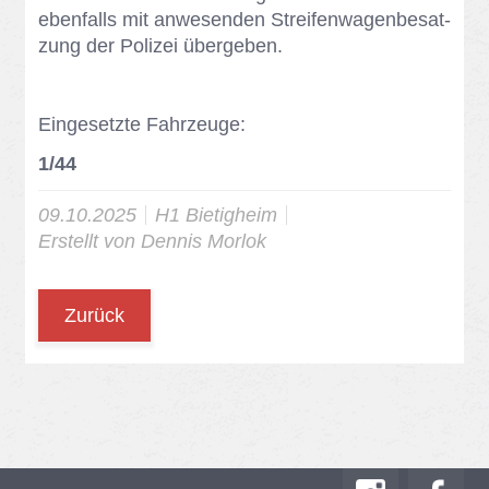
eben­falls mit an­we­sen­den Strei­fen­wa­gen­be­sat­
zung der Po­li­zei über­ge­ben.
Ein­ge­setz­te Fahr­zeu­ge:
1/44
09.10.2025
H1 Bie­tig­heim
Er­stellt von
Den­nis Mor­lok
Zurück