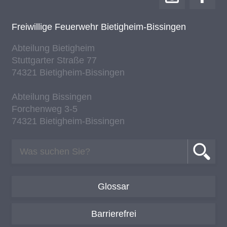
Frei­wil­li­ge Feu­er­wehr Bie­tig­heim-Bis­sin­gen
Ab­tei­lung Bie­tig­heim
Stutt­gar­ter Stra­ße 77
74321 Bie­tig­heim-Bis­sin­gen
Ab­tei­lung Bis­sin­gen
For­chen­weg 3-5
74321 Bie­tig­heim-Bis­sin­gen
Glossar
Barrierefrei