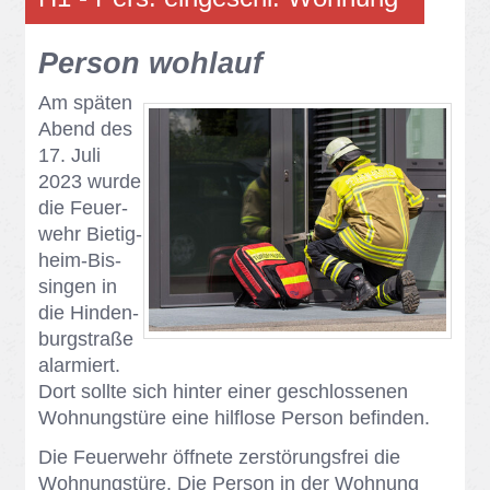
Per­son wohl­auf
Am spä­ten
Abend des
17. Juli
2023 wur­de
die Feu­er­
wehr Bie­tig­
heim-Bis­
sin­gen in
die Hin­den­
burg­stra­ße
alar­miert.
Dort soll­te sich hin­ter ei­ner ge­schlos­se­nen
Woh­nungs­tü­re eine hilf­lo­se Per­son be­fin­den.
Die Feu­er­wehr öff­ne­te zer­stö­rungs­frei die
Woh­nungs­tü­re. Die Per­son in der Woh­nung