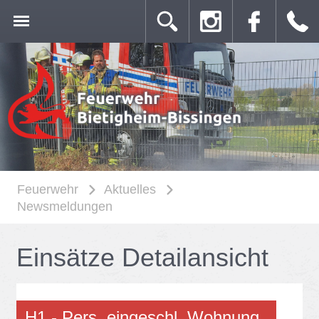
Feuerwehr
Aktuelles
Newsmeldungen
Ein­sät­ze De­tail­an­sicht
H1 - Pers. ein­ge­schl. Woh­nung