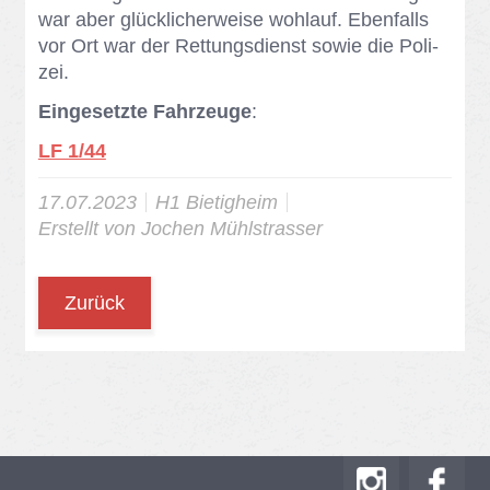
war aber glück­li­cher­wei­se wohl­auf. Eben­falls
vor Ort war der Ret­tungs­dienst so­wie die Po­li­
zei.
Eingesetzte Fahrzeuge
:
LF 1/44
17.07.2023
H1 Bie­tig­heim
Er­stellt von
Jo­chen Mühl­stras­ser
Zurück