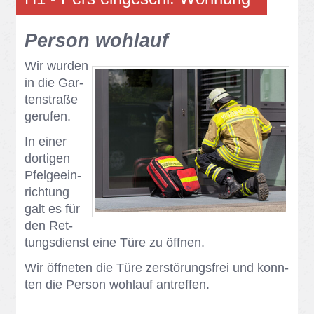
Per­son wohl­auf
Wir wur­den
in die Gar­
ten­stra­ße
ge­ru­fen.
In ei­ner
dor­ti­gen
Pfel­ge­ein­
rich­tung
galt es für
den Ret­
tungs­dienst eine Türe zu öff­nen.
Wir öff­ne­ten die Türe zer­stö­rungs­frei und konn­
ten die Per­son wohl­auf an­tref­fen.