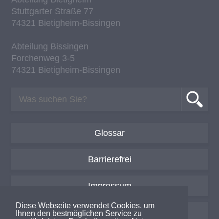
Stutt­gar­ter Stra­ße 77
74321 Bie­tig­heim-Bis­sin­gen
Ab­tei­lung Bis­sin­gen
For­chen­weg 3-5
74321 Bie­tig­heim-Bis­sin­gen
Glossar
Barrierefrei
Impressum
Diese Webseite verwendet Cookies, um
Datenschutzerklärung
Ihnen den bestmöglichen Service zu