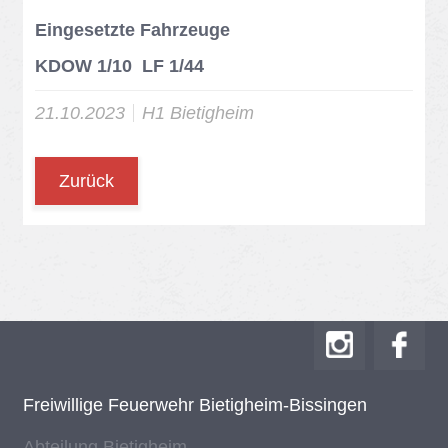
Eingesetzte Fahrzeuge
KDOW 1/10 LF 1/44
21.10.2023
H1 Bie­tig­heim
Zurück
Frei­wil­li­ge Feu­er­wehr Bie­tig­heim-Bis­sin­gen
Ab­tei­lung Bie­tig­heim