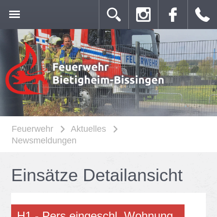
Feuerwehr
Aktuelles
Newsmeldungen
Ein­sät­ze De­tail­an­sicht
H1 - Pers ein­ge­schl. Woh­nung