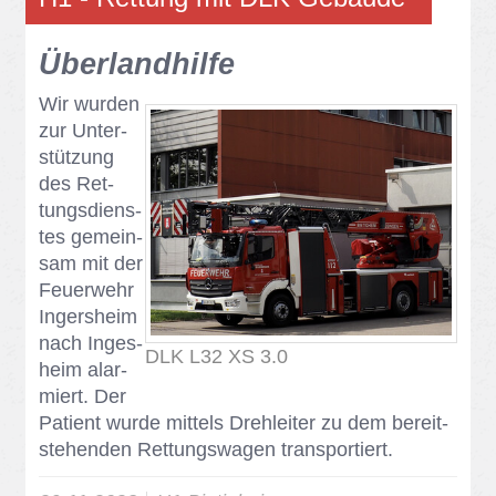
Über­land­hil­fe
Wir wur­den
zur Un­ter­
stüt­zung
des Ret­
tungs­diens­
tes ge­mein­
sam mit der
Feu­er­wehr
In­gers­heim
nach In­ges­
DLK L32 XS 3.0
heim alar­
miert. Der
Pa­ti­ent wur­de mit­tels Dreh­lei­ter zu dem be­reit­
ste­hen­den Ret­tungs­wa­gen trans­por­tiert.