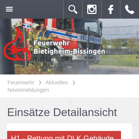
Feuerwehr
Aktuelles
Newsmeldungen
Ein­sät­ze De­tail­an­sicht
H1 - Ret­tung mit DLK Ge­bäu­de