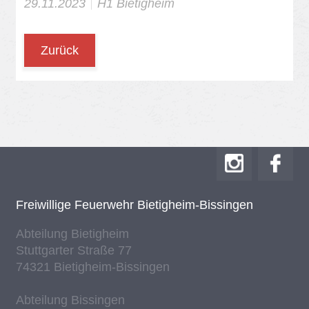
29.11.2023
H1 Bie­tig­heim
Zurück
Frei­wil­li­ge Feu­er­wehr Bie­tig­heim-Bis­sin­gen
Ab­tei­lung Bie­tig­heim
Stutt­gar­ter Stra­ße 77
74321 Bie­tig­heim-Bis­sin­gen
Ab­tei­lung Bis­sin­gen